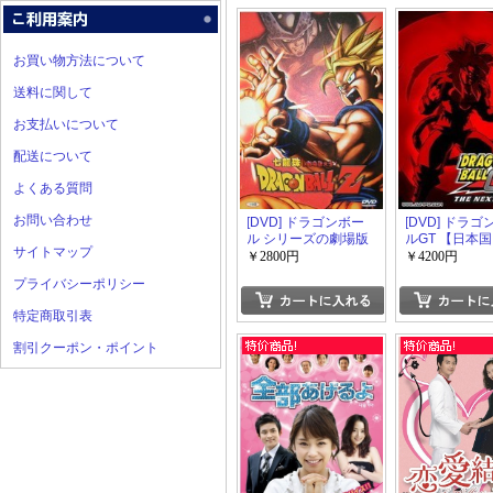
お買い物方法について
送料に関して
お支払いについて
配送について
よくある質問
お問い合わせ
[DVD] ドラゴンボー
[DVD] ドラ
ル シリーズの劇場版
ルGT 【日本
サイトマップ
【日本国内正規品同
品同様豪華DV
￥2800円
￥4200円
様豪華DVD-BOX】
BOX】
プライバシーポリシー
特定商取引表
割引クーポン・ポイント