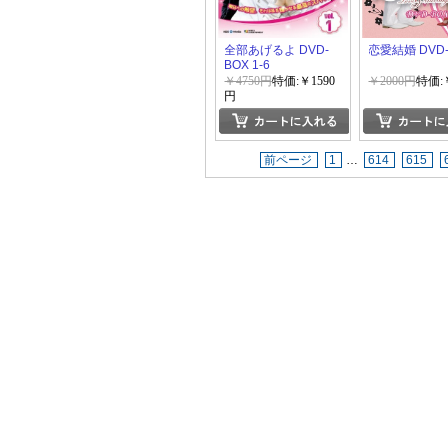
全部あげるよ DVD-
恋愛結婚 DVD-
BOX 1-6
￥4750円
特価:￥1590
￥2000円
特価:
円
前ページ
1
…
614
615