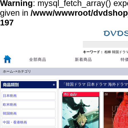
Warning
: mysql_fetch_array() exp
given in
/www/wwwroot/dvdshopja
197
キーワード：
相棒
韓国ドラ
全部商品
新着商品
特
ホーム
-->
カテゴリ
「韓国ドラマ 日本ドラマ 海外ドラマ 
日本映画
欧米映画
韓国映画
中国・香港映画