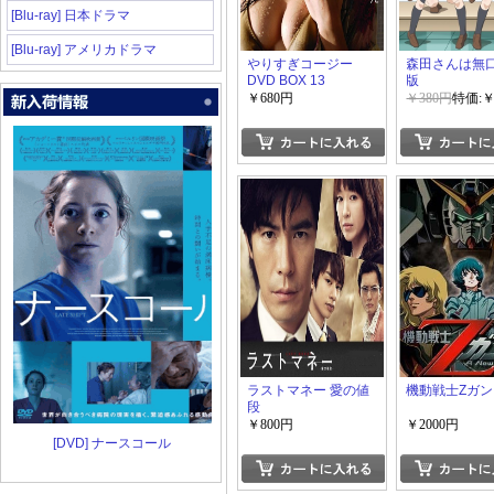
[Blu-ray] 日本ドラマ
[Blu-ray] アメリカドラマ
やりすぎコージー
森田さんは無口
DVD BOX 13
版
￥680円
￥380円
特価:￥
ラストマネー 愛の値
機動戦士Ζガ
段
￥800円
￥2000円
[DVD] ナースコール