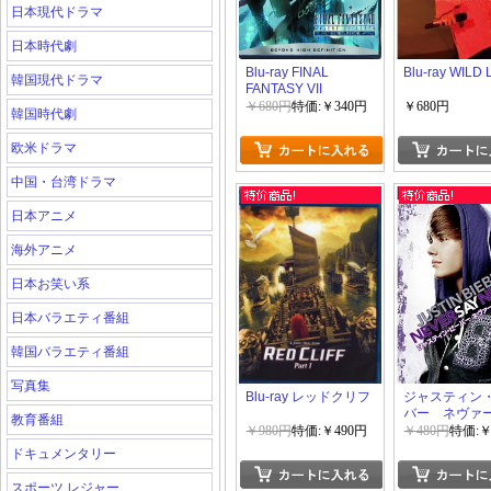
日本現代ドラマ
日本時代劇
Blu-ray FINAL
Blu-ray WILD 
韓国現代ドラマ
FANTASY VII
ADVENT CHILDREN
￥680円
特価:￥340円
￥680円
韓国時代劇
COMPLETE
欧米ドラマ
中国・台湾ドラマ
日本アニメ
海外アニメ
日本お笑い系
日本バラエティ番組
韓国バラエティ番組
写真集
Blu-ray レッドクリフ
ジャスティン
バー ネヴァ
教育番組
イ・ネヴァー
￥980円
特価:￥490円
￥480円
特価:￥
ドキュメンタリー
スポーツ レジャー