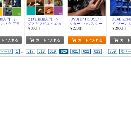
察入門 シ
こびと観察入門 ケ
[DVD] Dr. HOUSE/ド
DEAD ZONE
 ホトケ アラ
ダマ ヤマビコ イエ タ
クター・ハウス シー
ド･ゾーン 
カラ編
ズン5
5+6
￥380円
￥2260円
￥2000円
前ページ
1
…
617
618
619
620
621
622
623
…
759
次ペ