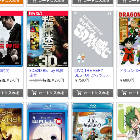
 96時間
3D&2D Blu-ray 戦慄
[DVD]THE VERY
ドラゴンボ
迷宮
BEST OF ごっつええ
感じ DVD-BOX「邦
特価:￥270円
￥680円
特価:￥270円
￥7500円
￥6000円
画 DVD お笑い バラ
エティ」