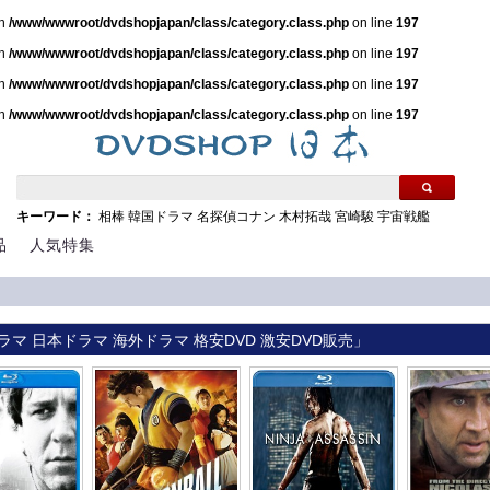
in
/www/wwwroot/dvdshopjapan/class/category.class.php
on line
197
in
/www/wwwroot/dvdshopjapan/class/category.class.php
on line
197
in
/www/wwwroot/dvdshopjapan/class/category.class.php
on line
197
in
/www/wwwroot/dvdshopjapan/class/category.class.php
on line
197
キーワード：
相棒
韓国ドラマ
名探偵コナン
木村拓哉
宮崎駿
宇宙戦艦
品
人気特集
ラマ 日本ドラマ 海外ドラマ 格安DVD 激安DVD販売」