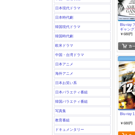
日本現代ドラマ
日本時代劇
Blu-ra
韓国現代ドラマ
ギャング
￥680円
韓国時代劇
欧米ドラマ
中国・台湾ドラマ
日本アニメ
海外アニメ
日本お笑い系
日本バラエティ番組
韓国バラエティ番組
写真集
Blu-ray
教育番組
￥680円
ドキュメンタリー