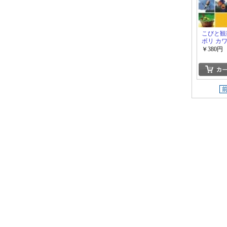
こびと観
ボリ カワ
シ編
￥380円