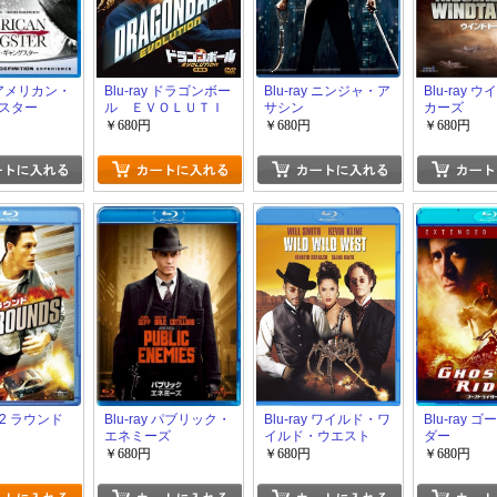
y アメリカン・
Blu-ray ドラゴンボー
Blu-ray ニンジャ・ア
Blu-ray 
スター
ル ＥＶＯＬＵＴＩ
サシン
カーズ
ＯＮ
￥680円
￥680円
￥680円
 12 ラウンド
Blu-ray パブリック・
Blu-ray ワイルド・ワ
Blu-ray 
エネミーズ
イルド・ウエスト
ダー
￥680円
￥680円
￥680円