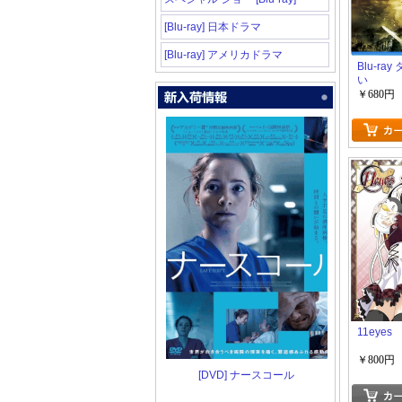
[Blu-ray] 日本ドラマ
[Blu-ray] アメリカドラマ
Blu-ra
い
￥680円
11eyes
￥800円
[DVD] ナースコール