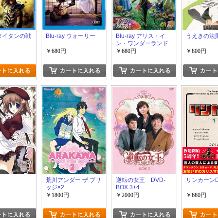
y タイタンの戦
Blu-ray ウォーリー
Blu-ray アリス・イ
うえきの法
ン・ワンダーランド
￥680円
￥680円
￥800円
荒川アンダー ザ ブリ
逆転の女王 DVD-
リンカーンD
ッジ×2
BOX 3+4
￥1800円
￥2000円
￥680円