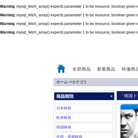
Warning
: mysql_fetch_array() expects parameter 1 to be resource, boolean given 
Warning
: mysql_fetch_array() expects parameter 1 to be resource, boolean given 
Warning
: mysql_fetch_array() expects parameter 1 to be resource, boolean given 
Warning
: mysql_fetch_array() expects parameter 1 to be resource, boolean given 
0
全部商品
新着商品
特価商
ホーム
-->
カテゴリ
「韓国ド
日本映画
欧米映画
韓国映画
中国・香港映画