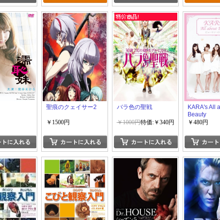
聖痕のクェイサー2
バラ色の聖戦
KARA's All 
Beauty
￥1500円
￥1000円
特価:￥340円
￥480円