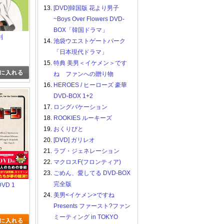
13.
[DVD]韓国版 花より男子
~Boys Over Flowers DVD-
BOX「韓国ドラマ」
則
14.
池袋ウエストゲートパーク
「日本現代ドラマ」
15.
特典 美男＜イケメン＞です
ね ファンへの贈り物
16.
HEROES / ヒーローズ 豪華
DVD-BOX 1+2
17.
ロングバケーション
18.
ROOKIES ルーキーズ
19.
おくりびと
20.
[DVD] ガリレオ
21.
ラブ・ジェネレーション
22.
マクロスF(フロンティア)
23.
ごめん、愛してる DVD-BOX
完全版
VD 1
24.
美男<イケメン>ですね
Presents ファースト?ファン
ミーティング in TOKYO