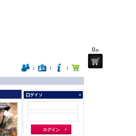
0
件
|
|
|