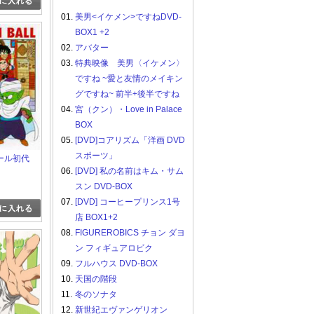
01.
美男<イケメン>ですねDVD-
BOX1 +2
02.
アバター
03.
特典映像 美男〈イケメン〉
ですね ~愛と友情のメイキン
グですね~ 前半+後半ですね
04.
宮（クン）・Love in Palace
BOX
05.
[DVD]コアリズム「洋画 DVD
スポーツ」
ール初代
06.
[DVD] 私の名前はキム・サム
スン DVD-BOX
07.
[DVD] コーヒープリンス1号
店 BOX1+2
08.
FIGUREROBICS チョン ダヨ
ン フィギュアロビク
09.
フルハウス DVD-BOX
10.
天国の階段
11.
冬のソナタ
12.
新世紀エヴァンゲリオン