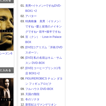
01.
美男<イケメン>ですねDVD-
BOX1 +2
02.
アバター
03.
特典映像 美男〈イケメン〉
ですね ~愛と友情のメイキン
グですね~ 前半+後半ですね
04.
宮（クン）・Love in Palace
BOX
05.
[DVD]コアリズム「洋画 DVD
スポーツ」
 シーズン6
06.
[DVD] 私の名前はキム・サム
スン DVD-BOX
07.
[DVD] コーヒープリンス1号
店 BOX1+2
08.
FIGUREROBICS チョン ダヨ
ン フィギュアロビク
09.
フルハウス DVD-BOX
10.
天国の階段
11.
冬のソナタ
12.
新世紀エヴァンゲリオン