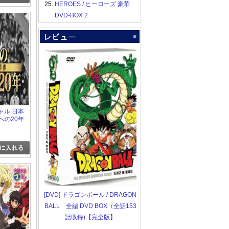
25.
HEROES / ヒーローズ 豪華
DVD-BOX 2
ャル 日本
への20年
[DVD] ドラゴンボール / DRAGON
BALL 全編 DVD BOX（全話153
話収録)【完全版】