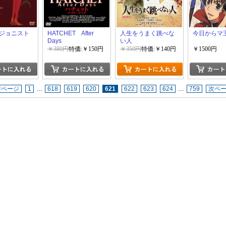
ジョニスト
HATCHET After
人生をうまく跳べな
今日からマ
Days
い人
￥380円
特価:￥150円
￥350円
特価:￥140円
￥1500円
前ページ
1
…
618
619
620
621
622
623
624
…
759
次ペ