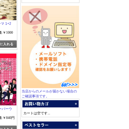
ーマ 1+2
:￥1000
当店からのメールが届かない場合の
ご確認事項です。
ーパーウ
カートは空です...
:￥840円