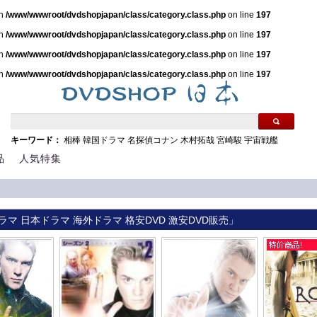
in
/www/wwwroot/dvdshopjapan/class/category.class.php
on line
197
in
/www/wwwroot/dvdshopjapan/class/category.class.php
on line
197
in
/www/wwwroot/dvdshopjapan/class/category.class.php
on line
197
in
/www/wwwroot/dvdshopjapan/class/category.class.php
on line
197
キーワード：
相棒
韓国ドラマ
名探偵コナン
木村拓哉
宮崎駿
宇宙戦艦
品
人気特集
ラマ 日本ドラマ 海外ドラマ 格安DVD 激安DVD販売」