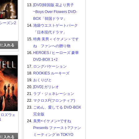
13.
[DVD]韓国版 花より男子
~Boys Over Flowers DVD-
BOX「韓国ドラマ」
 シーズン2
14.
池袋ウエストゲートパーク
「日本現代ドラマ」
15.
特典 美男＜イケメン＞です
ね ファンへの贈り物
16.
HEROES / ヒーローズ 豪華
DVD-BOX 1+2
17.
ロングバケーション
18.
ROOKIES ルーキーズ
19.
おくりびと
20.
[DVD] ガリレオ
21.
ラブ・ジェネレーション
22.
マクロスF(フロンティア)
23.
ごめん、愛してる DVD-BOX
完全版
/ ロズウェ
1
24.
美男<イケメン>ですね
Presents ファースト?ファン
ミーティング in TOKYO