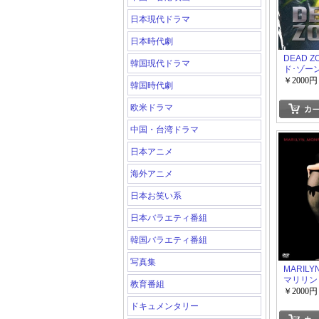
日本現代ドラマ
日本時代劇
DEAD Z
韓国現代ドラマ
ド･ゾー
3+4
￥2000円
韓国時代劇
欧米ドラマ
中国・台湾ドラマ
日本アニメ
海外アニメ
日本お笑い系
日本バラエティ番組
韓国バラエティ番組
写真集
MARILY
マリリン
教育番組
後編
￥2000円
ドキュメンタリー