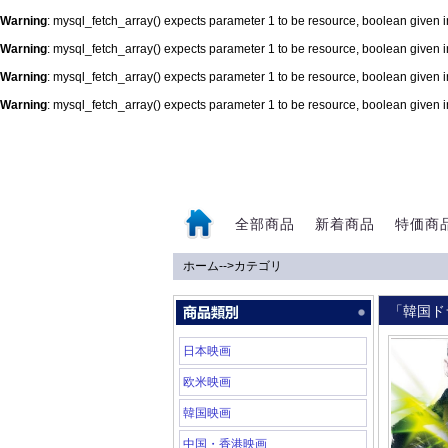
Warning
: mysql_fetch_array() expects parameter 1 to be resource, boolean given 
Warning
: mysql_fetch_array() expects parameter 1 to be resource, boolean given 
Warning
: mysql_fetch_array() expects parameter 1 to be resource, boolean given 
Warning
: mysql_fetch_array() expects parameter 1 to be resource, boolean given 
0
全部商品
新着商品
特価商
ホーム
-->
カテゴリ
「韓国ド
日本映画
欧米映画
韓国映画
中国・香港映画