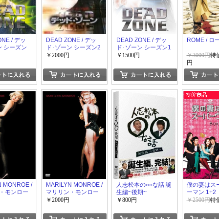
ONE / デッ
DEAD ZONE / デッ
DEAD ZONE / デッ
ROME / ロ
ン シーズン
ド･ゾーン シーズン2
ド･ゾーン シーズン1
￥2000円
￥1500円
￥3000円
特価
円
N MONROE /
MARILYN MONROE /
人志松本の○○な話 誕
僕の妻はス
・モンロー
マリリン・モンロー
生編~後期~
ーマン 1+2
前編
￥2000円
￥800円
￥2500円
特価