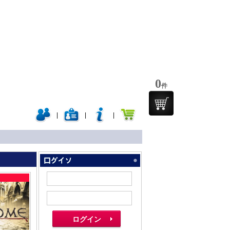
0
件
|
|
|