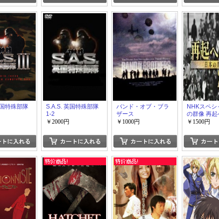
 英国特殊部隊
S.A.S. 英国特殊部隊
バンド・オブ・ブラ
NHKスペシ
1-2
ザース
の群像 再起
￥2000円
￥1000円
￥1500円