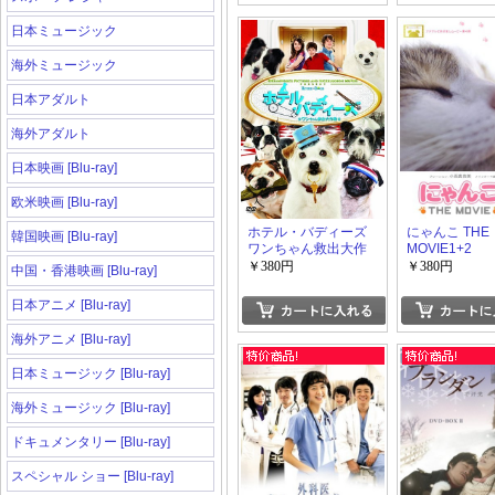
日本ミュージック
海外ミュージック
日本アダルト
海外アダルト
日本映画 [Blu-ray]
欧米映画 [Blu-ray]
ホテル・バディーズ
にゃんこ THE
韓国映画 [Blu-ray]
ワンちゃん救出大作
MOVIE1+2
戦
￥380円
￥380円
中国・香港映画 [Blu-ray]
日本アニメ [Blu-ray]
海外アニメ [Blu-ray]
日本ミュージック [Blu-ray]
海外ミュージック [Blu-ray]
ドキュメンタリー [Blu-ray]
スペシャル ショー [Blu-ray]