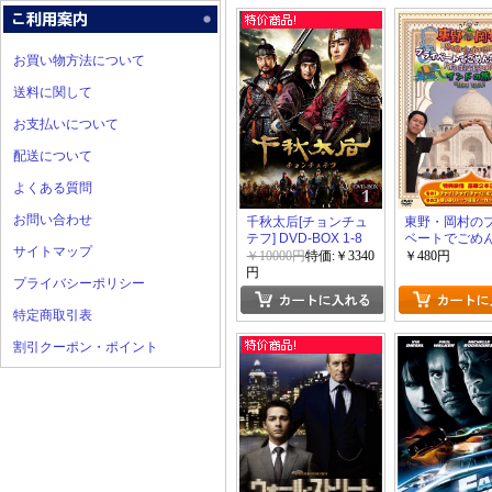
お買い物方法について
送料に関して
お支払いについて
配送について
よくある質問
お問い合わせ
千秋太后[チョンチュ
東野・岡村の
テフ] DVD-BOX 1-8
ベートでごめ
サイトマップ
い・・・イン
￥10000円
特価:￥3340
￥480円
円
プライバシーポリシー
特定商取引表
割引クーポン・ポイント