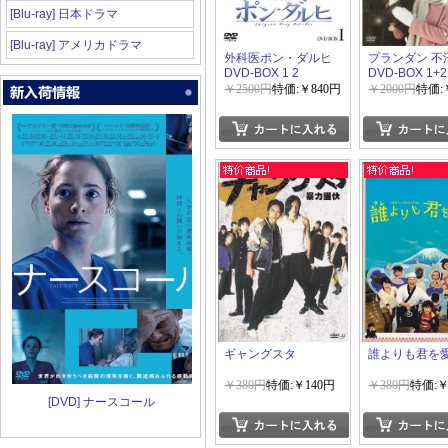
[Blu-ray] 日本ドラマ
[Blu-ray] アメリカドラマ
外科医ポン・ダルヒ
プランダン 不
DVD-BOX 1 2
DVD-BOX 1+2
￥2500円
特価:￥840円
￥2000円
特価:
ギャングスタ
誰よりも君を
￥380円
特価:￥140円
￥380円
特価:￥
[DVD] ナースコール