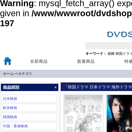
Warning
: mysql_fetch_array() exp
given in
/www/wwwroot/dvdshopja
197
キーワード：
相棒
韓国ドラ
全部商品
新着商品
特
ホーム
-->
カテゴリ
「韓国ドラマ 日本ドラマ 海外ドラマ 
日本映画
欧米映画
韓国映画
中国・香港映画