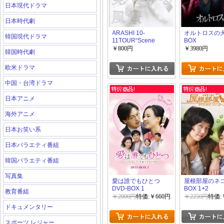
日本現代ドラマ
日本時代劇
ARASHI 10-
オルトロスの犬 
韓国現代ドラマ
11TOUR“Scene
BOX
￥800円
￥3980円
韓国時代劇
欧米ドラマ
中国・台湾ドラマ
日本アニメ
海外アニメ
日本お笑い系
日本バラエティ番組
韓国バラエティ番組
写真集
愛は誰でもひとつ
屋根部屋のネコ 
DVD-BOX 1
BOX 1+2
教育番組
￥2000円
特価:￥660円
￥2250円
特価:
ドキュメンタリー
スポーツ レジャー