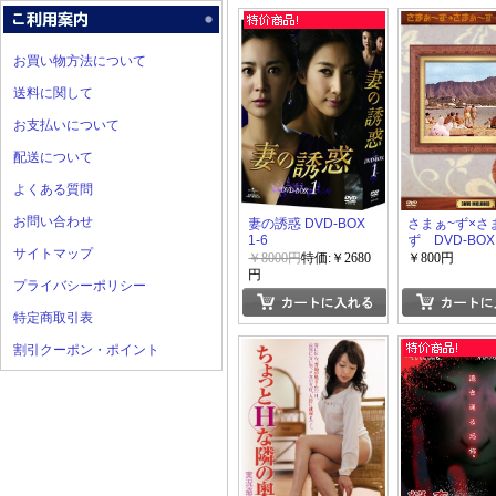
お買い物方法について
送料に関して
お支払いについて
配送について
よくある質問
お問い合わせ
妻の誘惑 DVD-BOX
さまぁ~ず×さ
1-6
ず DVD-B
サイトマップ
Vol.8+Vol.9＋
￥8000円
特価:￥2680
￥800円
円
プライバシーポリシー
特定商取引表
割引クーポン・ポイント