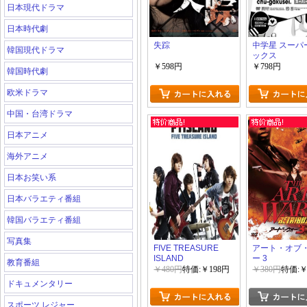
日本現代ドラマ
日本時代劇
失踪
中学星 スーパ
韓国現代ドラマ
ックス
￥598円
￥798円
韓国時代劇
欧米ドラマ
中国・台湾ドラマ
日本アニメ
海外アニメ
日本お笑い系
日本バラエティ番組
韓国バラエティ番組
写真集
FIVE TREASURE
アート・オブ
ISLAND
ー 3
教育番組
￥480円
特価:￥198円
￥380円
特価:￥
ドキュメンタリー
スポーツ レジャー