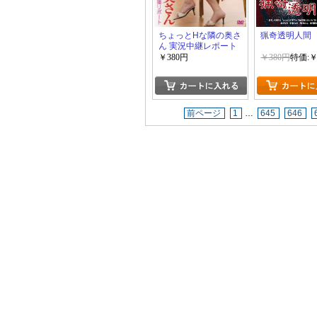
ちょっとHな隣の奥さ
猟奇透明人間
ん 実況中継レポート
￥380円
￥380円
特価:￥
前ページ
1
…
645
646