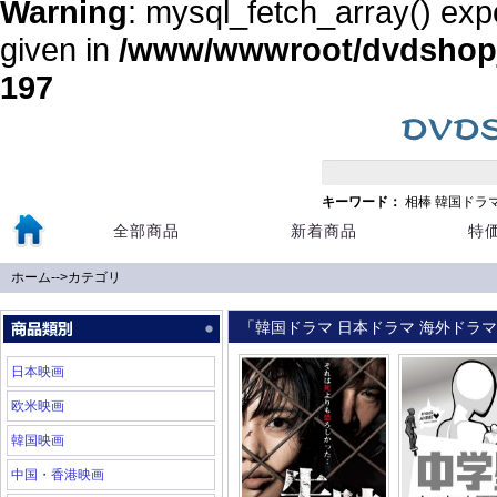
Warning
: mysql_fetch_array() exp
given in
/www/wwwroot/dvdshopja
197
キーワード：
相棒
韓国ドラ
全部商品
新着商品
特
ホーム
-->
カテゴリ
「韓国ドラマ 日本ドラマ 海外ドラマ 
日本映画
欧米映画
韓国映画
中国・香港映画