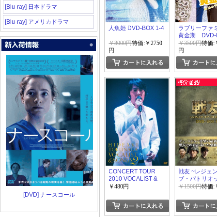
[Blu-ray] 日本ドラマ
[Blu-ray] アメリカドラマ
人魚姫 DVD-BOX 1-4
ラブリーファ
黄金期 DVD-
1+2
￥8000円
特価:￥2750
￥3500円
特価:￥
円
円
CONCERT TOUR
戦友 ~レジェ
2010 VOCALIST &
ブ・パトリオ
SONGS 2
DVD-BOX 1
￥480円
￥1500円
特価:
[DVD] ナースコール