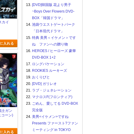
13.
[DVD]韓国版 花より男子
~Boys Over Flowers DVD-
BOX「韓国ドラマ」
スカイ
14.
池袋ウエストゲートパーク
「日本現代ドラマ」
15.
特典 美男＜イケメン＞です
ね ファンへの贈り物
16.
HEROES / ヒーローズ 豪華
DVD-BOX 1+2
17.
ロングバケーション
18.
ROOKIES ルーキーズ
19.
おくりびと
20.
[DVD] ガリレオ
21.
ラブ・ジェネレーション
22.
マクロスF(フロンティア)
23.
ごめん、愛してる DVD-BOX
完全版
動戦士ガン
ニコーン)
24.
美男<イケメン>ですね
Presents ファースト?ファン
ミーティング in TOKYO