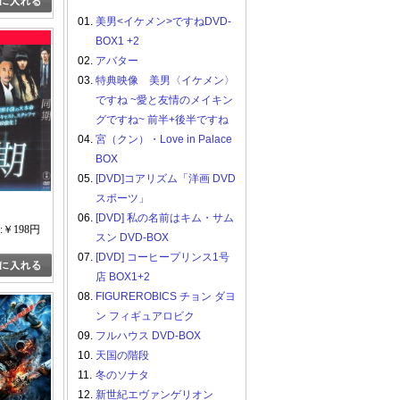
01.
美男<イケメン>ですねDVD-
BOX1 +2
02.
アバター
03.
特典映像 美男〈イケメン〉
ですね ~愛と友情のメイキン
グですね~ 前半+後半ですね
04.
宮（クン）・Love in Palace
BOX
05.
[DVD]コアリズム「洋画 DVD
スポーツ」
06.
[DVD] 私の名前はキム・サム
:￥198円
スン DVD-BOX
07.
[DVD] コーヒープリンス1号
店 BOX1+2
08.
FIGUREROBICS チョン ダヨ
ン フィギュアロビク
09.
フルハウス DVD-BOX
10.
天国の階段
11.
冬のソナタ
12.
新世紀エヴァンゲリオン