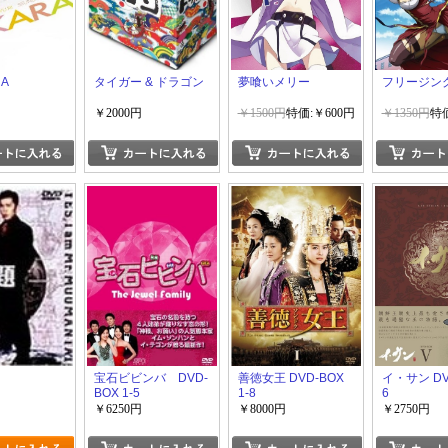
RA
タイガー & ドラゴン
夢喰いメリー
フリージン
￥2000円
￥1500円
特価:￥600円
￥1350円
特価
宝石ビビンバ DVD-
善徳女王 DVD-BOX
イ・サン DVD
BOX 1-5
1-8
6
￥6250円
￥8000円
￥2750円