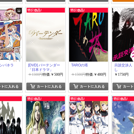
カンパネラ
[DVD] バーテンダー
TAROの塔
示談交渉人
「日本ドラマ」
し
￥1500円
特価:￥500円
￥1500円
特価:￥480円
￥1750円