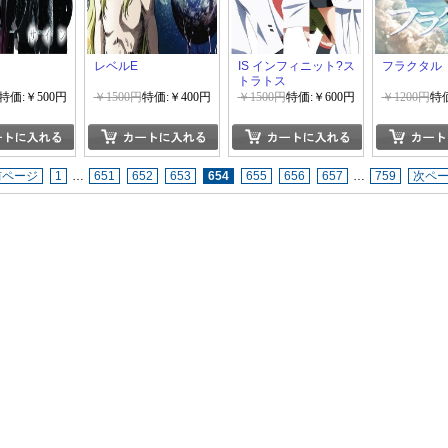
レベルE
IS インフィニット?ス
フラクタル
トラトス
特価:￥500円
￥1500円
特価:￥400円
￥1500円
特価:￥600円
￥1200円
特価
前ページ
1
…
651
652
653
654
655
656
657
…
759
次ペ