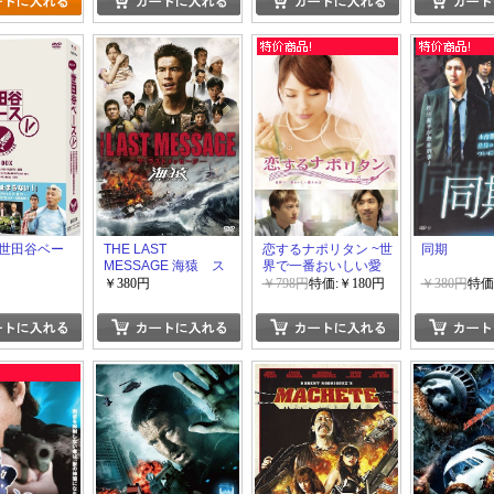
世田谷ベー
THE LAST
恋するナポリタン ~世
同期
MESSAGE 海猿 ス
界で一番おいしい愛
タンダード?エディシ
され方~
￥380円
￥798円
特価:￥180円
￥380円
特価
ョン