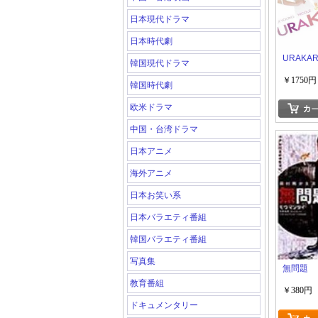
日本現代ドラマ
日本時代劇
URAKA
韓国現代ドラマ
￥1750円
韓国時代劇
欧米ドラマ
中国・台湾ドラマ
日本アニメ
海外アニメ
日本お笑い系
日本バラエティ番組
韓国バラエティ番組
写真集
無問題
教育番組
￥380円
ドキュメンタリー