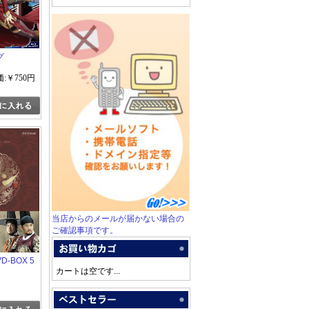
グ
:￥750円
当店からのメールが届かない場合の
ご確認事項です。
-BOX 5
カートは空です...