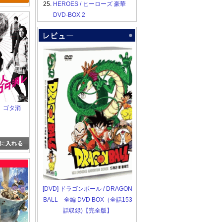
25.
HEROES / ヒーローズ 豪華
DVD-BOX 2
 ゴタ消
[DVD] ドラゴンボール / DRAGON
BALL 全編 DVD BOX（全話153
話収録)【完全版】