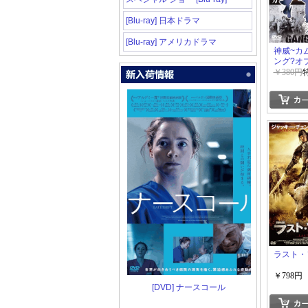
[Blu-ray] 日本ドラマ
[Blu-ray] アメリカドラマ
神威~カ
ング?オ
￥380円
ラスト・
￥798円
[DVD] ナースコール