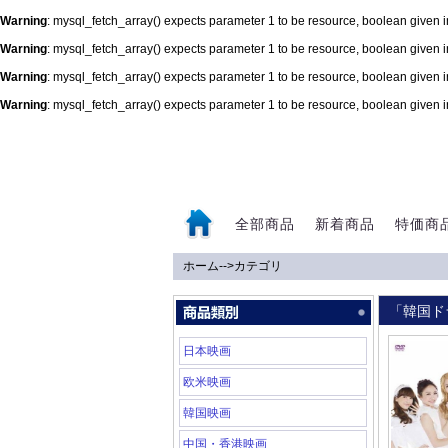
Warning
: mysql_fetch_array() expects parameter 1 to be resource, boolean given 
Warning
: mysql_fetch_array() expects parameter 1 to be resource, boolean given 
Warning
: mysql_fetch_array() expects parameter 1 to be resource, boolean given 
Warning
: mysql_fetch_array() expects parameter 1 to be resource, boolean given 
0
全部商品
新着商品
特価商
ホーム
-->
カテゴリ
「韓国ド
日本映画
欧米映画
韓国映画
中国・香港映画