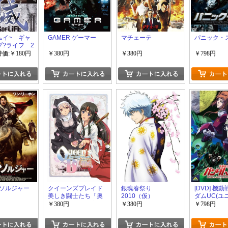
ムイ~ ギャ
GAMER ゲーマー
マチェーテ
パニック・
ブ?ライフ 2
特価:￥180円
￥380円
￥380円
￥798円
ソルジャー
クイーンズブレイド
銀魂春祭り
[DVD] 機
美しき闘士たち「奥
2010（仮）
ダムUC(ユ
義！差添いの逢魔が
3
￥380円
￥380円
￥798円
旅」