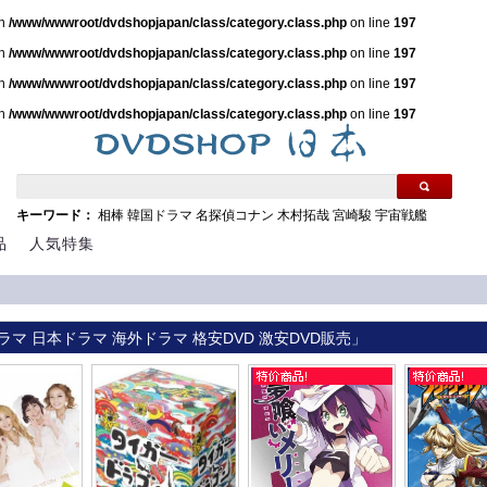
in
/www/wwwroot/dvdshopjapan/class/category.class.php
on line
197
in
/www/wwwroot/dvdshopjapan/class/category.class.php
on line
197
in
/www/wwwroot/dvdshopjapan/class/category.class.php
on line
197
in
/www/wwwroot/dvdshopjapan/class/category.class.php
on line
197
キーワード：
相棒
韓国ドラマ
名探偵コナン
木村拓哉
宮崎駿
宇宙戦艦
品
人気特集
ラマ 日本ドラマ 海外ドラマ 格安DVD 激安DVD販売」