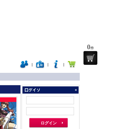
0
件
|
|
|