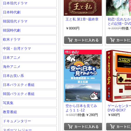
日本現代ドラマ
日本時代劇
王と私 第1章~最終章
初恋~忘れな
韓国現代ドラマ
との記憶~ DVD
1+2
￥8000円
￥3000円
特価:
韓国時代劇
欧米ドラマ
中国・台湾ドラマ
日本アニメ
海外アニメ
日本お笑い系
日本バラエティ番組
韓国バラエティ番組
写真集
空から日本を見てみ
ゲームセンター
よう１１-12
DVD-BOX7
教育番組
￥680円
特価:￥280円
￥680円
ドキュメンタリー
スポーツ レジャー