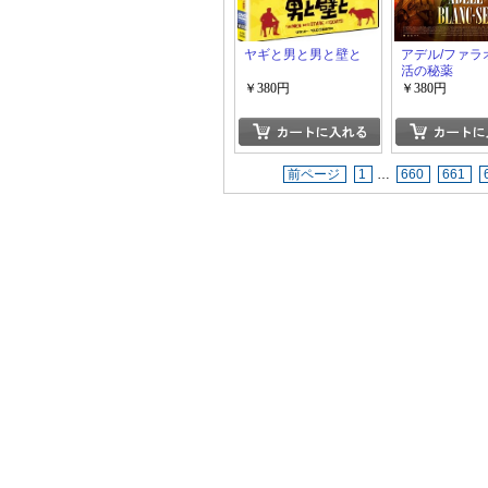
ヤギと男と男と壁と
アデル/ファラ
活の秘薬
￥380円
￥380円
前ページ
1
…
660
661