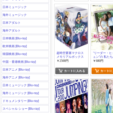
日本ミュージック
海外ミュージック
日本アダルト
海外アダルト
日本映画 [Blu-ray]
欧米映画 [Blu-ray]
超時空要塞マクロス
“リーダー・ヒ
韓国映画 [Blu-ray]
メモリアルボックス
ュン”の 私た
ました-コレク
￥2500円
￥680円
中国・香港映画 [Blu-ray]
Vol.3 ~カッ
集~
日本アニメ [Blu-ray]
海外アニメ [Blu-ray]
日本ミュージック [Blu-ray]
海外ミュージック [Blu-ray]
ドキュメンタリー [Blu-ray]
スペシャル ショー [Blu-ray]