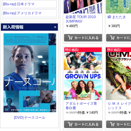
[Blu-ray] 日本ドラマ
[Blu-ray] アメリカドラマ
超新星 TOUR 2010
瞬 またたき
JUMPING!
￥480円
￥380円
アダルトボーイズ青
Ｕ.Ｍ.Ａ レイ
春白書
シッド３
￥380円
特価:￥140円
￥380円
特価:￥
[DVD] ナースコール