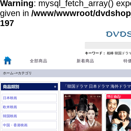
Warning
: mysql_fetch_array() exp
given in
/www/wwwroot/dvdshopja
197
キーワード：
相棒
韓国ドラ
全部商品
新着商品
特
ホーム
-->
カテゴリ
「韓国ドラマ 日本ドラマ 海外ドラマ 
日本映画
欧米映画
韓国映画
中国・香港映画