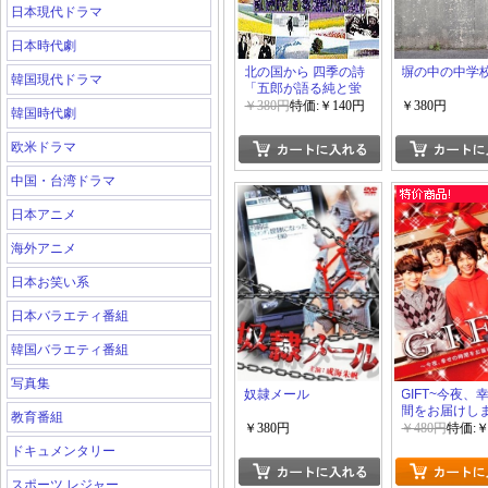
日本現代ドラマ
日本時代劇
北の国から 四季の詩
塀の中の中学
韓国現代ドラマ
「五郎が語る純と蛍
の20年間」
￥380円
特価:￥140円
￥380円
韓国時代劇
欧米ドラマ
中国・台湾ドラマ
日本アニメ
海外アニメ
日本お笑い系
日本バラエティ番組
韓国バラエティ番組
写真集
奴隷メール
GIFT~今夜、
間をお届けし
教育番組
￥380円
￥480円
特価:￥
ドキュメンタリー
スポーツ レジャー