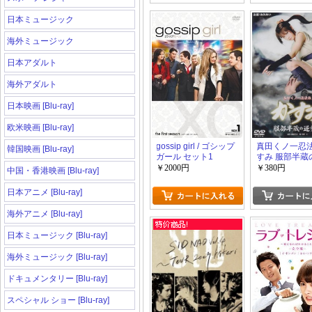
日本ミュージック
海外ミュージック
日本アダルト
海外アダルト
日本映画 [Blu-ray]
欧米映画 [Blu-ray]
gossip girl / ゴシップ
真田くノ一忍法
韓国映画 [Blu-ray]
ガール セット1
すみ 服部半蔵
￥2000円
￥380円
中国・香港映画 [Blu-ray]
日本アニメ [Blu-ray]
海外アニメ [Blu-ray]
日本ミュージック [Blu-ray]
海外ミュージック [Blu-ray]
ドキュメンタリー [Blu-ray]
スペシャル ショー [Blu-ray]