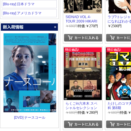
[Blu-ray] 日本ドラマ
[Blu-ray] アメリカドラマ
SIDNAD VOL.4-
ラブ?トレジャ
TOUR 2009 HIKARI
になればわか
【完全版】 DV
￥680円
特価:￥270円
￥2500円
1+2
らくごin六本木 スペ
たけしのコマ
シャルセレクション
科 第8期
親子会+三遊亭歌之介
￥680円
特価:￥280円
￥680円
特価:￥
(きん歌) 独演会
[DVD] ナースコール