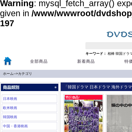
Warning
: mysql_fetch_array() exp
given in
/www/wwwroot/dvdshopja
197
キーワード：
相棒
韓国ドラ
全部商品
新着商品
特
ホーム
-->
カテゴリ
「韓国ドラマ 日本ドラマ 海外ドラマ 
日本映画
欧米映画
韓国映画
中国・香港映画