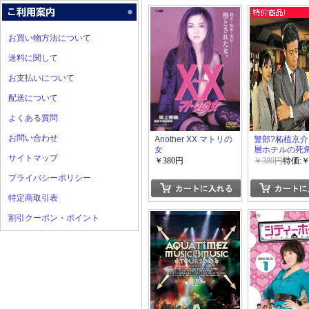
お買い物方法について
送料に関して
お支払いについて
配送について
よくある質問
お問い合わせ
Another XX マトリの
警部?柘植京
女
層ホテルの死
サイトマップ
￥380円
￥380円
特価:￥
プライバシーポリシー
特定商取引表
割引クーポン・ポイント