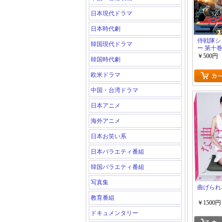
日本現代ドラマ
日本時代劇
侍戦隊シ
韓国現代ドラマ
ー 第十
￥500円
韓国時代劇
欧米ドラマ
中国・台湾ドラマ
日本アニメ
海外アニメ
日本お笑い系
日本バラエティ番組
韓国バラエティ番組
写真集
曲げられ
教育番組
￥1500円
ドキュメンタリー