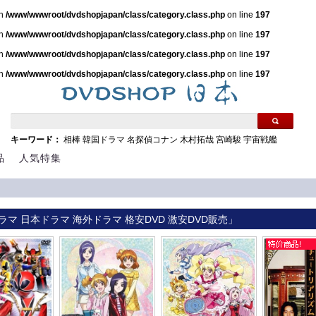
in
/www/wwwroot/dvdshopjapan/class/category.class.php
on line
197
in
/www/wwwroot/dvdshopjapan/class/category.class.php
on line
197
in
/www/wwwroot/dvdshopjapan/class/category.class.php
on line
197
in
/www/wwwroot/dvdshopjapan/class/category.class.php
on line
197
キーワード：
相棒
韓国ドラマ
名探偵コナン
木村拓哉
宮崎駿
宇宙戦艦
品
人気特集
ラマ 日本ドラマ 海外ドラマ 格安DVD 激安DVD販売」