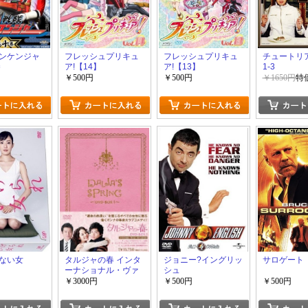
ンケンジャ
フレッシュプリキュ
フレッシュプリキュ
チュートリ
巻
ア!【14】
ア!【13】
1-3
￥500円
￥500円
￥1650円
特価
ない女
タルジャの春 インタ
ジョニー?イングリッ
サロゲート
ーナショナル・ヴァ
シュ
ージョン DVD-BOX1
￥3000円
￥500円
￥500円
2