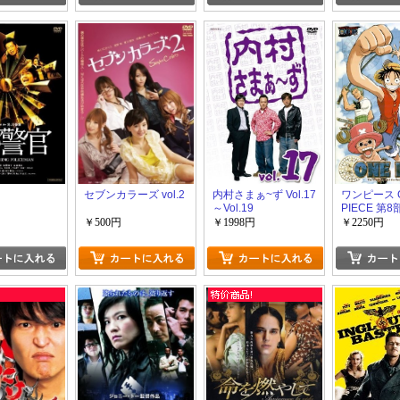
セブンカラーズ vol.2
内村さまぁ~ず Vol.17
ワンピース 
～Vol.19
PIECE 第8
￥500円
￥1998円
￥2250円