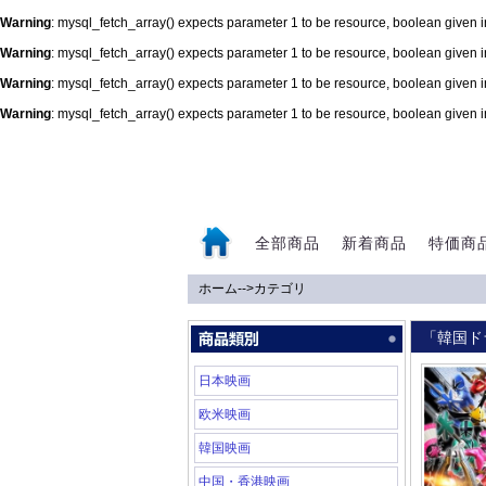
Warning
: mysql_fetch_array() expects parameter 1 to be resource, boolean given 
Warning
: mysql_fetch_array() expects parameter 1 to be resource, boolean given 
Warning
: mysql_fetch_array() expects parameter 1 to be resource, boolean given 
Warning
: mysql_fetch_array() expects parameter 1 to be resource, boolean given 
0
全部商品
新着商品
特価商
ホーム
-->
カテゴリ
「韓国ド
日本映画
欧米映画
韓国映画
中国・香港映画