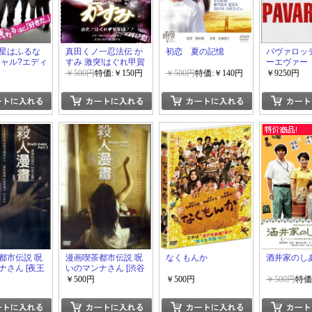
星はふるな
真田くノ一忍法伝 か
初恋 夏の記憶
パヴァロッ
シャル?エディ
すみ 激突!はぐれ甲賀
ーエヴァー
軍団!!
￥500円
特価:￥150円
￥500円
特価:￥140円
￥9250円
都市伝説 呪
漫画喫茶都市伝説 呪
なくもんか
酒井家のし
ナさん [夜王
いのマンナさん [渋谷
援交編]
￥500円
￥500円
￥500円
特価