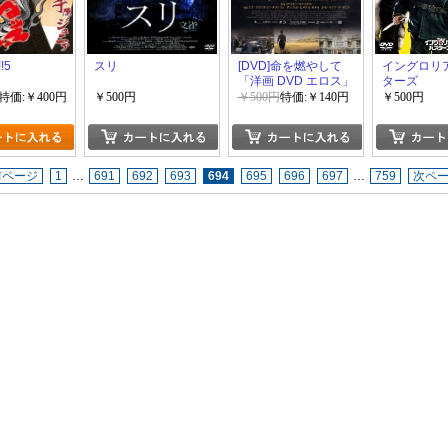
!5
スリ
[DVD]命を燃やして
イングロリ
「洋画 DVD エロス」
ターズ
特価:￥400円
￥500円
￥500円
特価:￥140円
￥500円
前ページ
1
…
691
692
693
694
695
696
697
…
759
次ペ