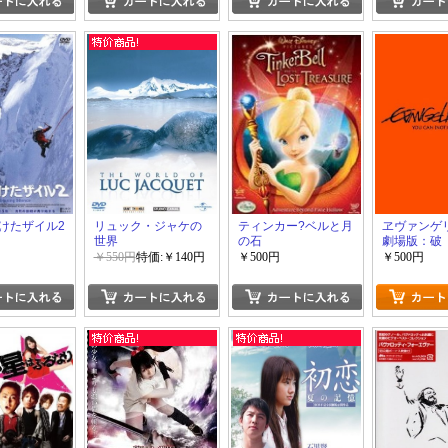
けたザイル2
リュック・ジャケの
ティンカー?ベルと月
ヱヴァンゲ
世界
の石
劇場版：
EVANGELIO
￥550円
特価:￥140円
￥500円
￥500円
YOU CAN (
ADVANCE.