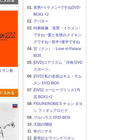
01.
美男<イケメン>ですねDVD-
BOX1 +2
02.
アバター
03.
特典映像 美男〈イケメン〉
ですね ~愛と友情のメイキン
グですね~ 前半+後半ですね
04.
宮（クン）・Love in Palace
BOX
05.
[DVD]コアリズム「洋画 DVD
スポーツ」
リヲン新
破
06.
[DVD] 私の名前はキム・サム
N:2.22
スン DVD-BOX
NOT)
07.
[DVD] コーヒープリンス1号
店 BOX1+2
08.
FIGUREROBICS チョン ダヨ
ン フィギュアロビク
09.
フルハウス DVD-BOX
10.
天国の階段
11.
冬のソナタ
12.
新世紀エヴァンゲリオン