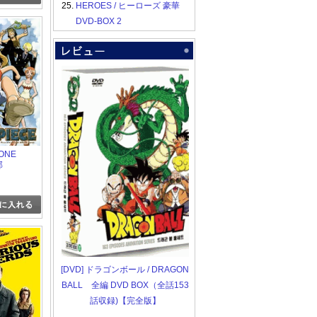
25.
HEROES / ヒーローズ 豪華
DVD-BOX 2
ONE
部
[DVD] ドラゴンボール / DRAGON
BALL 全編 DVD BOX（全話153
話収録)【完全版】