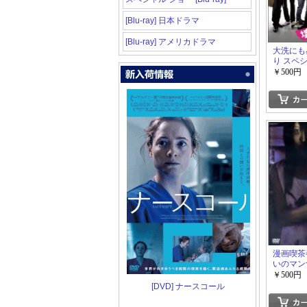
[Blu-ray] 日本ドラマ
[Blu-ray] アメリカドラマ
大洗にも
り スペ
ション
￥500円
漫画喫茶
いのマン
編]
￥500円
[DVD] ナースコール