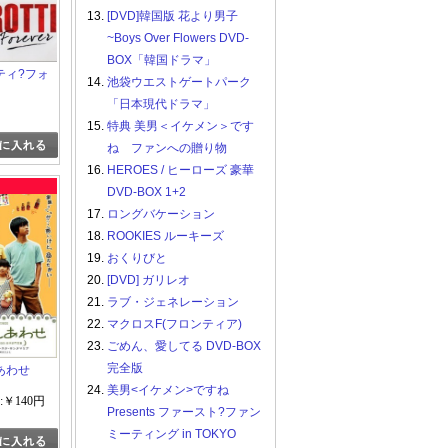
13.
[DVD]韓国版 花より男子
~Boys Over Flowers DVD-
BOX「韓国ドラマ」
ティ?フォ
14.
池袋ウエストゲートパーク
「日本現代ドラマ」
15.
特典 美男＜イケメン＞です
ね ファンへの贈り物
16.
HEROES / ヒーローズ 豪華
DVD-BOX 1+2
17.
ロングバケーション
18.
ROOKIES ルーキーズ
19.
おくりびと
20.
[DVD] ガリレオ
21.
ラブ・ジェネレーション
22.
マクロスF(フロンティア)
23.
ごめん、愛してる DVD-BOX
完全版
あわせ
24.
美男<イケメン>ですね
:￥140円
Presents ファースト?ファン
ミーティング in TOKYO