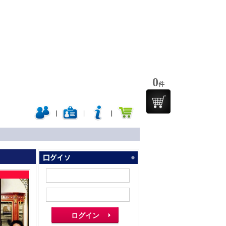
0
件
|
|
|