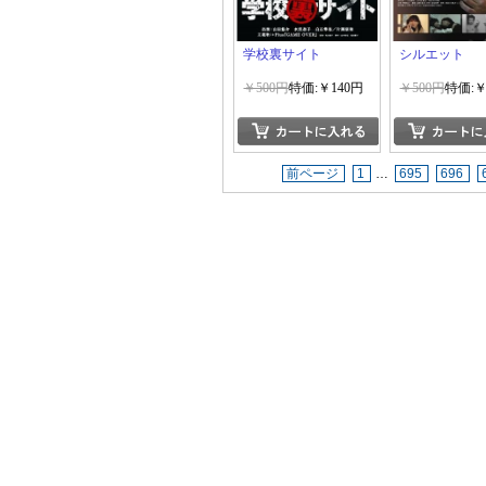
学校裏サイト
シルエット
￥500円
特価:￥140円
￥500円
特価:￥
前ページ
1
…
695
696