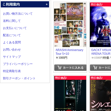
お買い物方法について
送料に関して
お支払いについて
配送について
よくある質問
お問い合わせ
ARASHI Anniversary
GACKT VISUA
Tour 5×10
ARENA TOUR
サイトマップ
REQUIEM ET
￥1000円
￥1500円
特価:
REMINISCENC
プライバシーポリシー
FINAL~鎮魂
特定商取引表
割引クーポン・ポイント