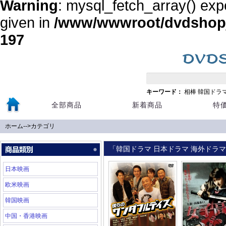
Warning
: mysql_fetch_array() exp
given in
/www/wwwroot/dvdshopja
197
キーワード：
相棒
韓国ドラ
全部商品
新着商品
特
ホーム
-->
カテゴリ
「韓国ドラマ 日本ドラマ 海外ドラマ 
日本映画
欧米映画
韓国映画
中国・香港映画