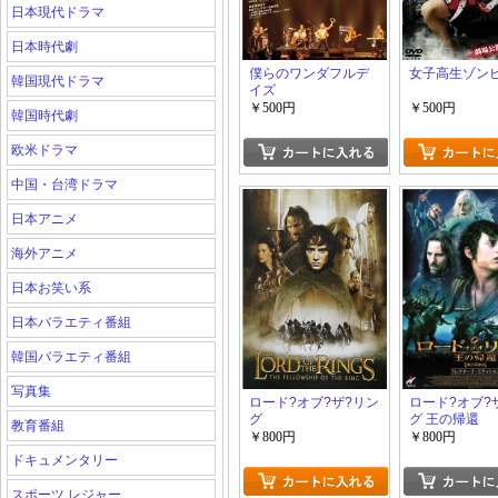
日本現代ドラマ
日本時代劇
僕らのワンダフルデ
女子高生ゾン
韓国現代ドラマ
イズ
￥500円
￥500円
韓国時代劇
欧米ドラマ
中国・台湾ドラマ
日本アニメ
海外アニメ
日本お笑い系
日本バラエティ番組
韓国バラエティ番組
写真集
ロード?オブ?ザ?リン
ロード?オブ?
グ
グ 王の帰還
教育番組
￥800円
￥800円
ドキュメンタリー
スポーツ レジャー