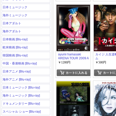
日本ミュージック
海外ミュージック
日本アダルト
海外アダルト
日本映画 [Blu-ray]
欧米映画 [Blu-ray]
ayumi hamasaki
カイジ 人生逆
韓国映画 [Blu-ray]
ARENA TOUR 2009 A
ム
~NEXT LEVEL~
￥1200円
￥500円
中国・香港映画 [Blu-ray]
日本アニメ [Blu-ray]
海外アニメ [Blu-ray]
日本ミュージック [Blu-ray]
海外ミュージック [Blu-ray]
ドキュメンタリー [Blu-ray]
スペシャル ショー [Blu-ray]