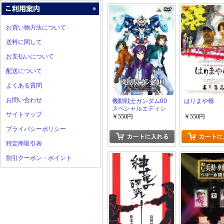
お買い物方法について
送料に関して
お支払いについて
配送について
よくある質問
お問い合わせ
機動戦士ガンダム00
はりまや橋
スペシャルエディシ
サイトマップ
ョン2 エンド?オブ?
￥550円
￥550円
ワールド
プライバシーポリシー
特定商取引表
割引クーポン・ポイント