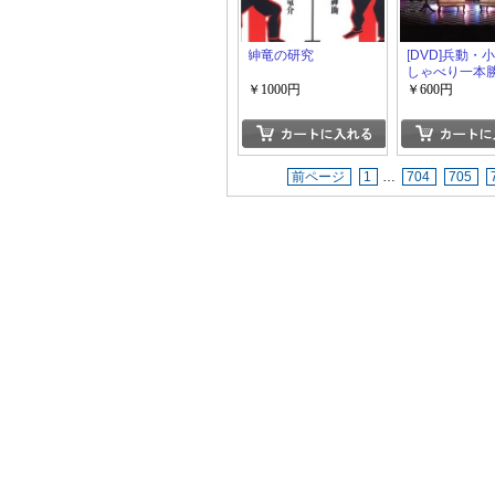
紳竜の研究
[DVD]兵動・
しゃべり一本勝
の壱「邦画 DV
￥1000円
￥600円
い・バラエテ
前ページ
1
…
704
705