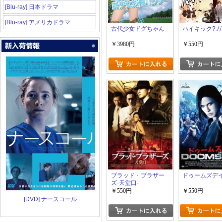
[Blu-ray] 日本ドラマ
[Blu-ray] アメリカドラマ
古代少女ドグちゃん
ハイキック?ガ
￥3980円
￥550円
ブラッド・ブラザー
ドゥームズデ
ズ-天堂口-
￥550円
￥550円
[DVD] ナースコール