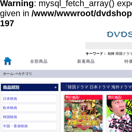
Warning
: mysql_fetch_array() exp
given in
/www/wwwroot/dvdshopja
197
キーワード：
相棒
韓国ドラ
全部商品
新着商品
特
ホーム
-->
カテゴリ
「韓国ドラマ 日本ドラマ 海外ドラマ 
日本映画
欧米映画
韓国映画
中国・香港映画