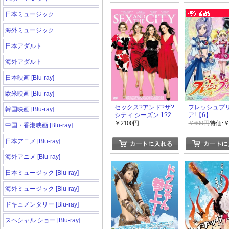
日本ミュージック
海外ミュージック
日本アダルト
海外アダルト
日本映画 [Blu-ray]
欧米映画 [Blu-ray]
セックス?アンド?ザ?
フレッシュプ
韓国映画 [Blu-ray]
シティ シーズン 1?2
ア!【6】
￥2100円
￥600円
特価:￥
中国・香港映画 [Blu-ray]
日本アニメ [Blu-ray]
海外アニメ [Blu-ray]
日本ミュージック [Blu-ray]
海外ミュージック [Blu-ray]
ドキュメンタリー [Blu-ray]
スペシャル ショー [Blu-ray]