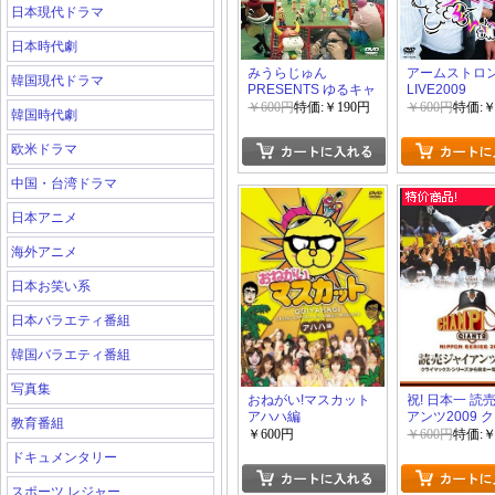
日本現代ドラマ
日本時代劇
みうらじゅん
アームストロ
韓国現代ドラマ
PRESENTS ゆるキャ
LIVE2009
ラ日本一決定戦!
￥600円
特価:￥190円
￥600円
特価:￥
韓国時代劇
欧米ドラマ
中国・台湾ドラマ
日本アニメ
海外アニメ
日本お笑い系
日本バラエティ番組
韓国バラエティ番組
写真集
おねがい!マスカット
祝! 日本一 読
アハハ編
アンツ2009 
教育番組
ックス?シリ
￥600円
￥600円
特価:￥
日本一奪回ま
ドキュメンタリー
跡
スポーツ レジャー