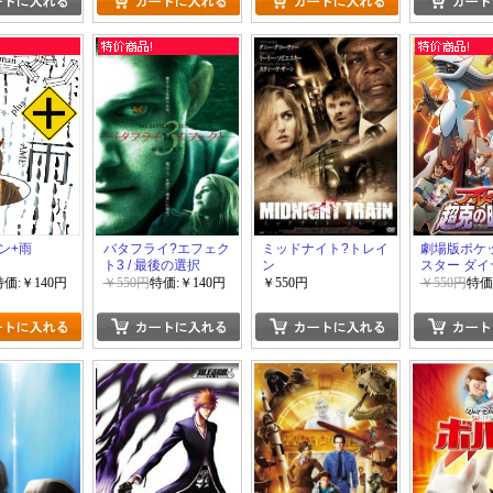
ン+雨
バタフライ?エフェク
ミッドナイト?トレイ
劇場版ポケ
ト3 / 最後の選択
ン
スター ダイ
パール アル
特価:￥140円
￥550円
特価:￥140円
￥550円
￥550円
特価
克の時空へ