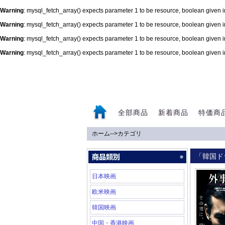
Warning
: mysql_fetch_array() expects parameter 1 to be resource, boolean given 
Warning
: mysql_fetch_array() expects parameter 1 to be resource, boolean given 
Warning
: mysql_fetch_array() expects parameter 1 to be resource, boolean given 
Warning
: mysql_fetch_array() expects parameter 1 to be resource, boolean given 
0
全部商品
新着商品
特価商
ホーム
-->
カテゴリ
「韓国ド
日本映画
欧米映画
韓国映画
中国・香港映画