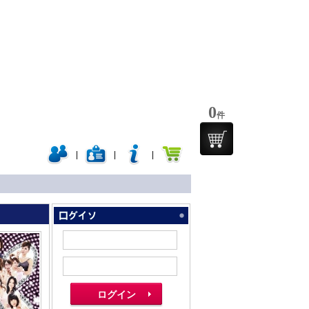
0
件
|
|
|