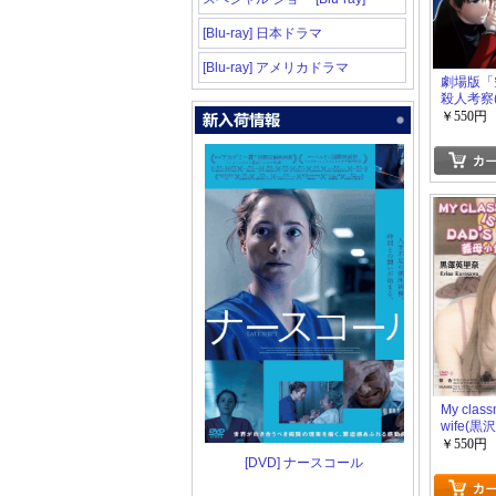
[Blu-ray] 日本ドラマ
[Blu-ray] アメリカドラマ
劇場版「
殺人考察(
￥550円
My class
wife(黒
￥550円
[DVD] ナースコール