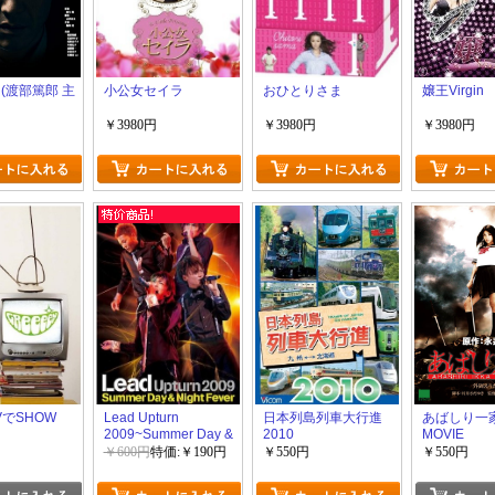
(渡部篤郎 主
小公女セイラ
おひとりさま
嬢王Virgin
￥3980円
￥3980円
￥3980円
でSHOW
Lead Upturn
日本列島列車大行進
あばしり一家
2009~Summer Day &
2010
MOVIE
Night Fever~
￥600円
特価:￥190円
￥550円
￥550円