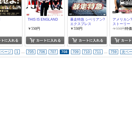
!
THIS IS ENGLAND
暴走特急 シベリアン?
アメリカン?
エクスプレス
ストーリー
￥550円
￥550円
￥550円
特価
前ページ
1
…
705
706
707
708
709
710
711
…
759
次ペ