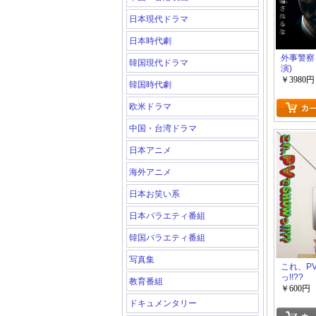
日本現代ドラマ
日本時代劇
外事警察 
韓国現代ドラマ
演)
￥3980円
韓国時代劇
欧米ドラマ
中国・台湾ドラマ
日本アニメ
海外アニメ
日本お笑い系
日本バラエティ番組
韓国バラエティ番組
写真集
これ、PV
っ!!??
教育番組
￥600円
ドキュメンタリー