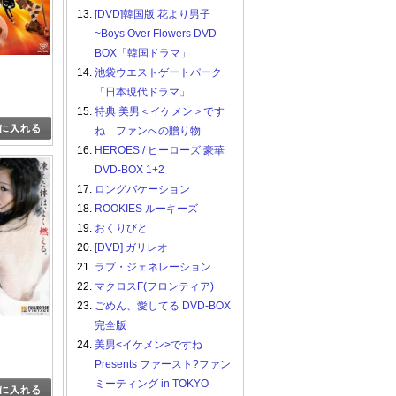
13.
[DVD]韓国版 花より男子
~Boys Over Flowers DVD-
BOX「韓国ドラマ」
14.
池袋ウエストゲートパーク
「日本現代ドラマ」
15.
特典 美男＜イケメン＞です
ね ファンへの贈り物
16.
HEROES / ヒーローズ 豪華
DVD-BOX 1+2
17.
ロングバケーション
18.
ROOKIES ルーキーズ
19.
おくりびと
20.
[DVD] ガリレオ
21.
ラブ・ジェネレーション
22.
マクロスF(フロンティア)
23.
ごめん、愛してる DVD-BOX
完全版
24.
美男<イケメン>ですね
Presents ファースト?ファン
ミーティング in TOKYO