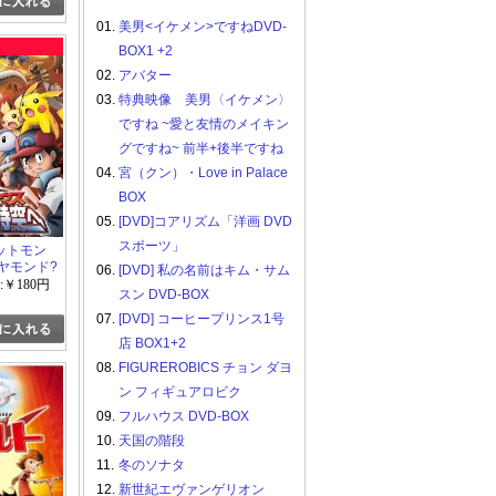
01.
美男<イケメン>ですねDVD-
BOX1 +2
02.
アバター
03.
特典映像 美男〈イケメン〉
ですね ~愛と友情のメイキン
グですね~ 前半+後半ですね
04.
宮（クン）・Love in Palace
BOX
05.
[DVD]コアリズム「洋画 DVD
スポーツ」
ットモン
ヤモンド?
06.
[DVD] 私の名前はキム・サム
セウス 超
:￥180円
スン DVD-BOX
07.
[DVD] コーヒープリンス1号
店 BOX1+2
08.
FIGUREROBICS チョン ダヨ
ン フィギュアロビク
09.
フルハウス DVD-BOX
10.
天国の階段
11.
冬のソナタ
12.
新世紀エヴァンゲリオン