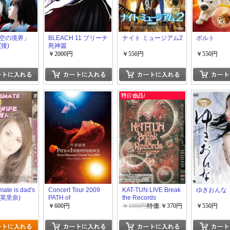
空の境界」
BLEACH 11 ブリーチ
ナイト ミュージアム2
ボルト
後)
死神篇
￥2000円
￥550円
￥550円
mate is dad's
Concert Tour 2009
KAT-TUN LIVE Break
ゆきおんな
沢英里奈)
PATH of
the Records
INDEPENDENCE at
￥600円
￥1000円
特価:￥370円
￥550円
JCB HALL