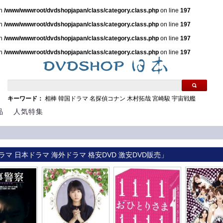
in
/www/wwwroot/dvdshopjapan/class/category.class.php
on line
197
in
/www/wwwroot/dvdshopjapan/class/category.class.php
on line
197
in
/www/wwwroot/dvdshopjapan/class/category.class.php
on line
197
in
/www/wwwroot/dvdshopjapan/class/category.class.php
on line
197
キーワード：
相棒
韓国ドラマ
名探偵コナン
木村拓哉
宮崎駿
宇宙戦艦
品
人気特集
ラマ 日本ドラマ 海外ドラマ 格安DVD 激安DVD販売」