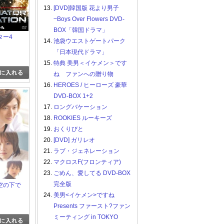
13.
[DVD]韓国版 花より男子
~Boys Over Flowers DVD-
BOX「韓国ドラマ」
ター4
14.
池袋ウエストゲートパーク
「日本現代ドラマ」
15.
特典 美男＜イケメン＞です
ね ファンへの贈り物
16.
HEROES / ヒーローズ 豪華
DVD-BOX 1+2
17.
ロングバケーション
18.
ROOKIES ルーキーズ
19.
おくりびと
20.
[DVD] ガリレオ
21.
ラブ・ジェネレーション
22.
マクロスF(フロンティア)
23.
ごめん、愛してる DVD-BOX
完全版
空の下で
24.
美男<イケメン>ですね
Presents ファースト?ファン
ミーティング in TOKYO