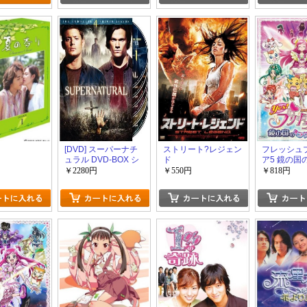
[DVD] スーパーナチ
ストリート?レジェン
フレッシュ
ュラル DVD-BOX シ
ド
ア5 鏡の国
ーズン4
大冒険!
￥2280円
￥550円
￥818円