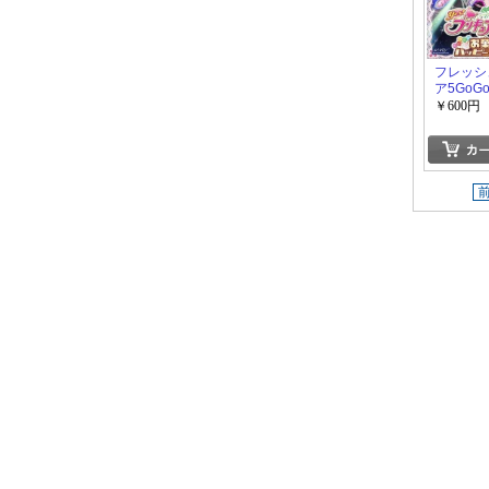
フレッシ
ア5GoG
のハッピ
￥600円
ィ?