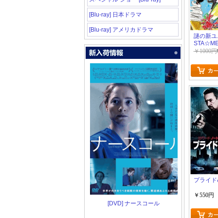
[Blu-ray] 日本ドラマ
[Blu-ray] アメリカドラマ
謎の新ユ
STA☆M
海!空! 
￥1000円
すみ ~心
プライド
￥550円
[DVD] ナースコール