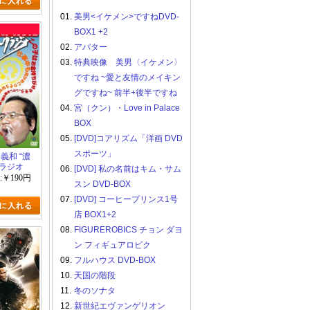
01.
美男<イケメン>ですねDVD-
BOX1 +2
02.
アバター
03.
特典映像 美男〈イケメン〉
ですね ~愛と友情のメイキン
グですね~ 前半+後半ですね
04.
宮（クン）・Love in Palace
BOX
05.
[DVD]コアリズム「洋画 DVD
スポーツ」
義和 “濃
クラジオ
06.
[DVD] 私の名前はキム・サム
:￥190円
スン DVD-BOX
07.
[DVD] コーヒープリンス1号
店 BOX1+2
08.
FIGUREROBICS チョン ダヨ
ン フィギュアロビク
09.
フルハウス DVD-BOX
10.
天国の階段
11.
冬のソナタ
12.
新世紀エヴァンゲリオン