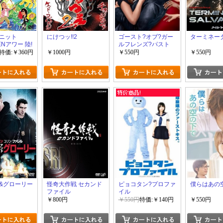
ニット
にけつッ!!2
ゴースト?オブ?ガー
ターミネー
ENアワー 陸!
ルフレンズ?パスト
ぼくらのなつや
特価:￥360円
￥1000円
￥550円
￥550円
の旅~
&グローリー
怪奇大作戦 セカンド
ピョコタン?プロファ
僕らはあの
ファイル
イル
￥800円
￥550円
特価:￥140円
￥550円