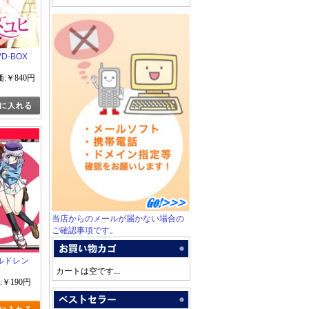
D-BOX
:￥840円
当店からのメールが届かない場合の
ご確認事項です。
ルドレン
カートは空です...
:￥190円