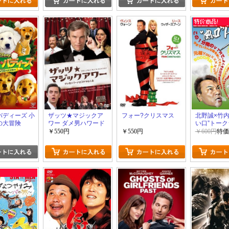
バディーズ 小
ザッツ★マジックア
フォー?クリスマス
北野誠×竹内
の大冒険
ワー ダメ男ハワード
い口”トー
のステキな人生
￥550円
￥550円
￥600円
特価