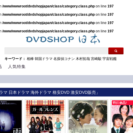
in
/www/wwwroot/dvdshopjapan/class/category.class.php
on line
197
in
/www/wwwroot/dvdshopjapan/class/category.class.php
on line
197
in
/www/wwwroot/dvdshopjapan/class/category.class.php
on line
197
in
/www/wwwroot/dvdshopjapan/class/category.class.php
on line
197
キーワード：
相棒
韓国ドラマ
名探偵コナン
木村拓哉
宮崎駿
宇宙戦艦
品
人気特集
ラマ 日本ドラマ 海外ドラマ 格安DVD 激安DVD販売」