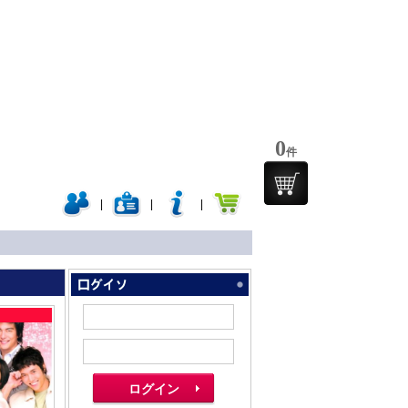
0
件
|
|
|