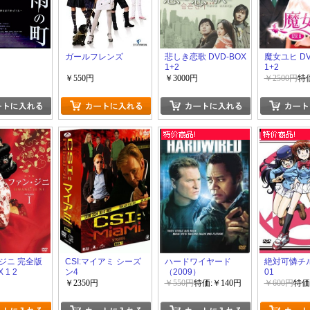
ガールフレンズ
悲しき恋歌 DVD-BOX
魔女ユヒ DV
1+2
1+2
￥550円
￥3000円
￥2500円
特価
ジニ 完全版
CSI:マイアミ シーズ
ハードワイヤード
絶対可憐チ
 1 2
ン4
（2009）
01
￥2350円
￥550円
特価:￥140円
￥600円
特価