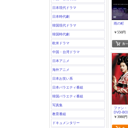
日本現代ドラマ
日本時代劇
雨の町
韓国現代ドラマ
￥550円
韓国時代劇
欧米ドラマ
中国・台湾ドラマ
日本アニメ
海外アニメ
日本お笑い系
日本バラエティ番組
韓国バラエティ番組
写真集
ファン・
DVD-BOX
教育番組
￥3980円
ドキュメンタリー