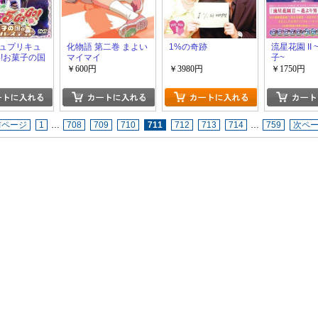
ュプリキュ
化物語 第二巻 まよい
1%の奇跡
流星花園 II
o!お菓子の国
マイマイ
子~
ーバースデ
￥600円
￥3980円
￥1750円
前ページ
1
…
708
709
710
711
712
713
714
…
759
次ペ