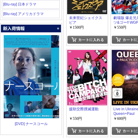
[Blu-ray] 日本ドラマ
[Blu-ray] アメリカドラマ
未来世紀シェイクス
劇場版 爆走兄
ピア
ツ&ゴー!! WG
ミニ四駆大追跡
￥1500円
￥550円
援助交際撲滅運動
Live in Ukrain
Queen+Paul
Rodgers
￥550円
￥600円
[DVD] ナースコール