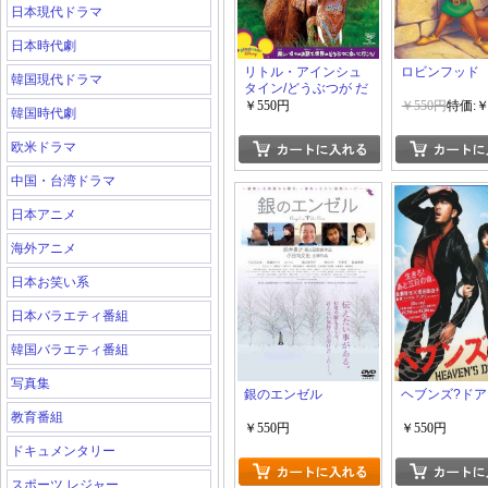
日本現代ドラマ
日本時代劇
リトル・アインシュ
ロビンフッド
韓国現代ドラマ
タイン/どうぶつが だ
いすき
￥550円
￥550円
特価:￥
韓国時代劇
欧米ドラマ
中国・台湾ドラマ
日本アニメ
海外アニメ
日本お笑い系
日本バラエティ番組
韓国バラエティ番組
写真集
銀のエンゼル
ヘブンズ?ドア
教育番組
￥550円
￥550円
ドキュメンタリー
スポーツ レジャー