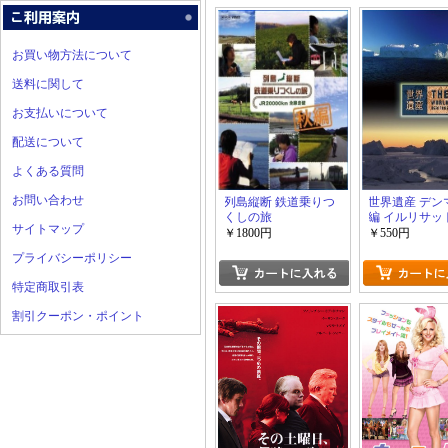
お買い物方法について
送料に関して
お支払いについて
配送について
よくある質問
お問い合わせ
列島縦断 鉄道乗りつ
世界遺産 デン
くしの旅
編 イルリサッ
サイトマップ
JR20,000km 全線走
スフィヨルドI/I
￥1800円
￥550円
破 秋編 完全版
プライバシーポリシー
特定商取引表
割引クーポン・ポイント