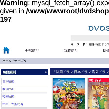
Warning
: mysql_fetch_array() exp
given in
/www/wwwroot/dvdshopja
197
キーワード：
相棒
韓国ドラ
全部商品
新着商品
特
ホーム
-->
カテゴリ
「韓国ドラマ 日本ドラマ 海外ドラマ 
日本映画
欧米映画
韓国映画
中国・香港映画