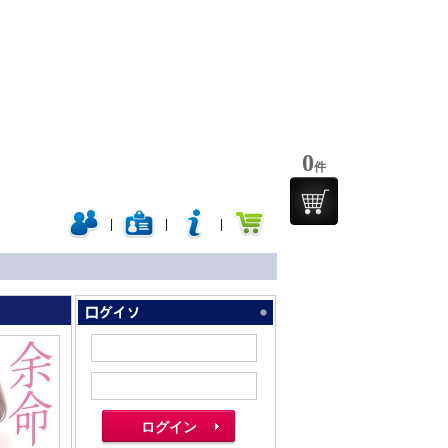
0
件
|
|
|