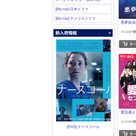
[Blu-ray] 日本ドラマ
[Blu-ray] アメリカドラマ
悪夢探偵
￥550円
愛流通セ
￥550円
[DVD] ナースコール