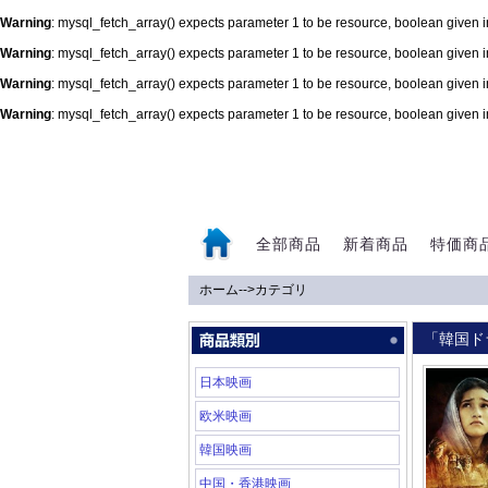
Warning
: mysql_fetch_array() expects parameter 1 to be resource, boolean given 
Warning
: mysql_fetch_array() expects parameter 1 to be resource, boolean given 
Warning
: mysql_fetch_array() expects parameter 1 to be resource, boolean given 
Warning
: mysql_fetch_array() expects parameter 1 to be resource, boolean given 
0
全部商品
新着商品
特価商
ホーム
-->
カテゴリ
「韓国ド
日本映画
欧米映画
韓国映画
中国・香港映画