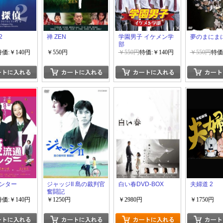
2
禅 ZEN
学園男子 イケメン学
夢のまにま
部
特価:￥140円
￥550円
￥550円
特価:￥140円
￥550円
特価
ンター
ジャッジII 島の裁判官
白い春DVD-BOX
夫婦道 2
奮闘記
特価:￥140円
￥1250円
￥2980円
￥1750円