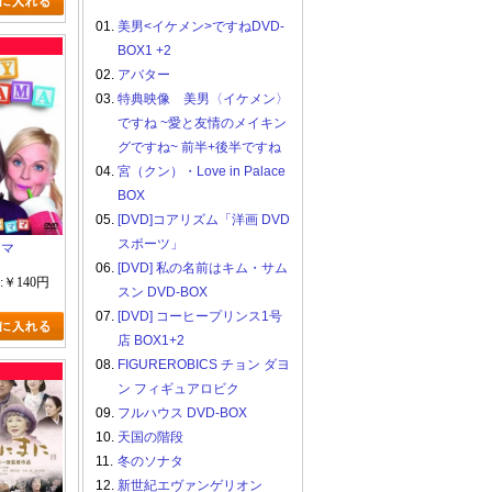
01.
美男<イケメン>ですねDVD-
BOX1 +2
02.
アバター
03.
特典映像 美男〈イケメン〉
ですね ~愛と友情のメイキン
グですね~ 前半+後半ですね
04.
宮（クン）・Love in Palace
BOX
05.
[DVD]コアリズム「洋画 DVD
スポーツ」
ママ
06.
[DVD] 私の名前はキム・サム
:￥140円
スン DVD-BOX
07.
[DVD] コーヒープリンス1号
店 BOX1+2
08.
FIGUREROBICS チョン ダヨ
ン フィギュアロビク
09.
フルハウス DVD-BOX
10.
天国の階段
11.
冬のソナタ
12.
新世紀エヴァンゲリオン