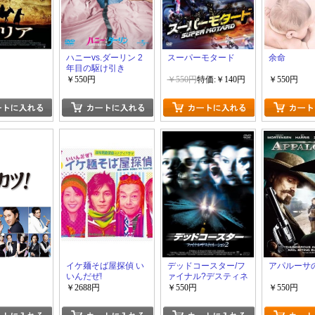
ハニーvs.ダーリン 2
スーパーモタード
余命
年目の駆け引き
￥550円
￥550円
特価:￥140円
￥550円
イケ麺そば屋探偵 い
デッドコースター/フ
アパルーサ
いんだぜ!
ァイナル?デスティネ
ーション2
￥2688円
￥550円
￥550円