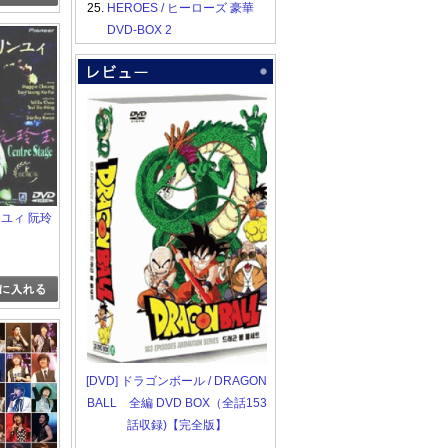
25.
HEROES / ヒーローズ 豪華
DVD-BOX 2
ユィ 阮玲
[DVD] ドラゴンボール / DRAGON
BALL 全編 DVD BOX（全話153
話収録)【完全版】