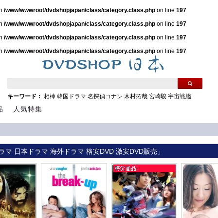
in
/www/wwwroot/dvdshopjapan/class/category.class.php
on line
197
in
/www/wwwroot/dvdshopjapan/class/category.class.php
on line
197
in
/www/wwwroot/dvdshopjapan/class/category.class.php
on line
197
in
/www/wwwroot/dvdshopjapan/class/category.class.php
on line
197
キーワード：
相棒
韓国ドラマ
名探偵コナン
木村拓哉
宮崎駿
宇宙戦艦
品
人気特集
ラマ 日本ドラマ 海外ドラマ 格安DVD 激安DVD販売」