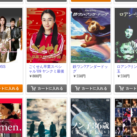
OSS
ごくせん卒業スペシ
鉄ワン?アンダードッ
ロアン?リン
ャル’09 ヤンクミ最後
グ
玉
の卒業式!
￥800円
￥550円
￥550円