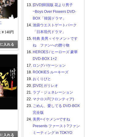
13.
[DVD]韓国版 花より男子
~Boys Over Flowers DVD-
BOX「韓国ドラマ」
に
14.
池袋ウエストゲートパーク
「日本現代ドラマ」
:￥140円
15.
特典 美男＜イケメン＞です
ね ファンへの贈り物
16.
HEROES / ヒーローズ 豪華
DVD-BOX 1+2
17.
ロングバケーション
18.
ROOKIES ルーキーズ
19.
おくりびと
20.
[DVD] ガリレオ
21.
ラブ・ジェネレーション
22.
マクロスF(フロンティア)
23.
ごめん、愛してる DVD-BOX
完全版
24.
美男<イケメン>ですね
Presents ファースト?ファン
ミーティング in TOKYO