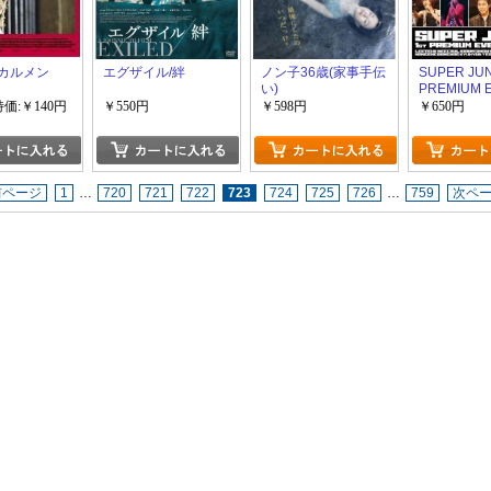
. カルメン
エグザイル/絆
ノン子36歳(家事手伝
SUPER JUN
い)
PREMIUM E
JAPAN
特価:￥140円
￥550円
￥598円
￥650円
前ページ
1
…
720
721
722
723
724
725
726
…
759
次ペ