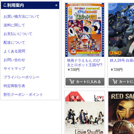
お買い物方法について
送料に関して
お支払いについて
配送について
よくある質問
お問い合わせ
映画ドラえもん のび
鉄人28号 白
太とロボット王国/ザ?
サイトマップ
ドラえもんズ ゴール!
￥550円
￥550円
ゴール!ゴール
プライバシーポリシー
特定商取引表
割引クーポン・ポイント