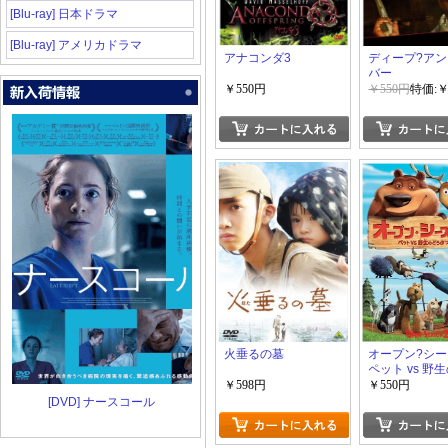
[Blu-ray] 日本ドラマ
[Blu-ray] アメリカドラマ
アナコンダ3
ディープ?ア
バー
￥550円
￥550円
特価:￥
火垂るの墓
オープン?シー
ペット vs 野
ぶつたち
￥598円
￥550円
[DVD] ナースコール