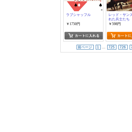
ラブシャッフル
レッド・サンズ
れた兵士たち
￥1750円
￥598円
前ページ
1
…
725
726