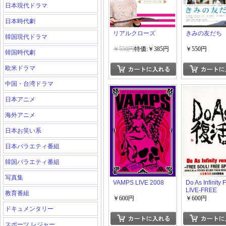
日本現代ドラマ
日本時代劇
リアルクローズ
きみの友だち
韓国現代ドラマ
￥550円
特価:￥385円
￥550円
韓国時代劇
欧米ドラマ
中国・台湾ドラマ
日本アニメ
海外アニメ
日本お笑い系
日本バラエティ番組
韓国バラエティ番組
写真集
VAMPS LIVE 2008
Do As Infinity
LIVE-FREE
教育番組
SOUL!FREE
￥600円
￥600円
SPIRITS!-
ドキュメンタリー
スポーツ レジャー