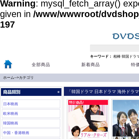
Warning
: mysql_fetch_array() exp
given in
/www/wwwroot/dvdshopja
197
キーワード：
相棒
韓国ドラ
全部商品
新着商品
特
ホーム
-->
カテゴリ
「韓国ドラマ 日本ドラマ 海外ドラマ 
日本映画
欧米映画
韓国映画
中国・香港映画