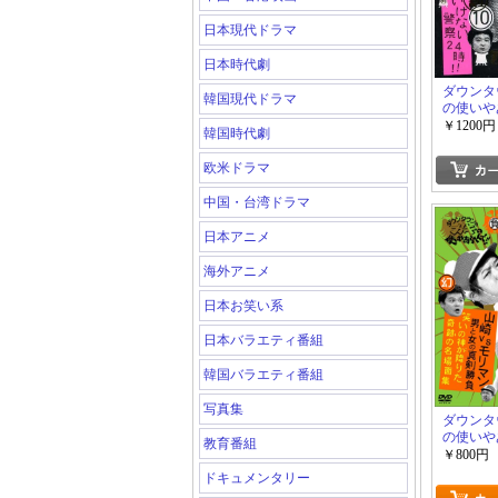
日本現代ドラマ
日本時代劇
ダウンタ
韓国現代ドラマ
の使いや
10
￥1200円
韓国時代劇
欧米ドラマ
中国・台湾ドラマ
日本アニメ
海外アニメ
日本お笑い系
日本バラエティ番組
韓国バラエティ番組
写真集
ダウンタ
の使いや
教育番組
￥800円
ドキュメンタリー