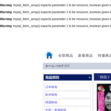
Warning
: mysql_fetch_array() expects parameter 1 to be resource, boolean given 
Warning
: mysql_fetch_array() expects parameter 1 to be resource, boolean given 
Warning
: mysql_fetch_array() expects parameter 1 to be resource, boolean given 
Warning
: mysql_fetch_array() expects parameter 1 to be resource, boolean given 
0
全部商品
新着商品
特価商
ホーム
-->
カテゴリ
「韓国ド
日本映画
欧米映画
韓国映画
中国・香港映画