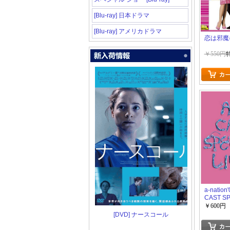
[Blu-ray] 日本ドラマ
[Blu-ray] アメリカドラマ
恋は邪魔
￥550円
a-nation
CAST SP
~
￥600円
[DVD] ナースコール