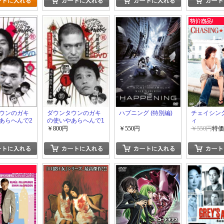
ウンのガキ
ダウンタウンのガキ
ハプニング (特別編)
チェイシン
あらへんで2
の使いやあらへんで1
ィ
￥800円
￥550円
￥550円
特価