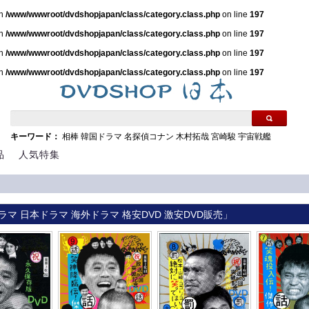
in
/www/wwwroot/dvdshopjapan/class/category.class.php
on line
197
in
/www/wwwroot/dvdshopjapan/class/category.class.php
on line
197
in
/www/wwwroot/dvdshopjapan/class/category.class.php
on line
197
in
/www/wwwroot/dvdshopjapan/class/category.class.php
on line
197
キーワード：
相棒
韓国ドラマ
名探偵コナン
木村拓哉
宮崎駿
宇宙戦艦
品
人気特集
ラマ 日本ドラマ 海外ドラマ 格安DVD 激安DVD販売」