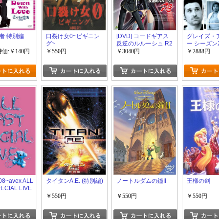
者 特別編
口裂け女0~ビギニン
[DVD] コードギアス
グレイズ・
グ~
反逆のルルーシュ R2
ー シーズン
DVD-BOX
特価:￥140円
￥550円
￥3040円
￥2888円
'08~avex ALL
タイタンA.E. (特別編)
ノートルダムの鐘II
王様の剣
ECIAL LIVE
￥550円
￥550円
￥550円