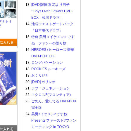
13.
[DVD]韓国版 花より男子
~Boys Over Flowers DVD-
BOX「韓国ドラマ」
アナトミ
14.
池袋ウエストゲートパーク
2
「日本現代ドラマ」
15.
特典 美男＜イケメン＞です
ね ファンへの贈り物
16.
HEROES / ヒーローズ 豪華
DVD-BOX 1+2
17.
ロングバケーション
18.
ROOKIES ルーキーズ
19.
おくりびと
20.
[DVD] ガリレオ
21.
ラブ・ジェネレーション
22.
マクロスF(フロンティア)
23.
ごめん、愛してる DVD-BOX
完全版
24.
美男<イケメン>ですね
Presents ファースト?ファン
ミーティング in TOKYO