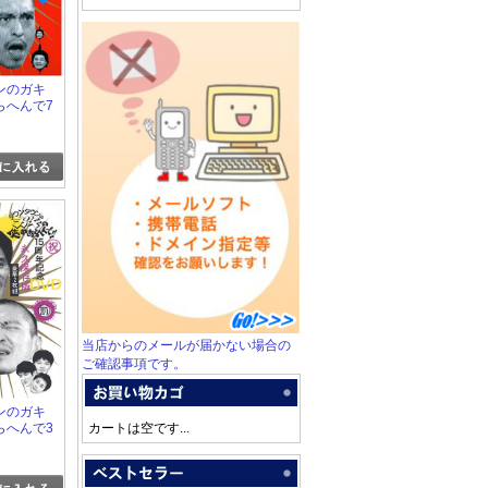
ンのガキ
らへんで7
当店からのメールが届かない場合の
ご確認事項です。
ンのガキ
らへんで3
カートは空です...