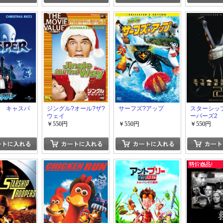
R キャスパ
ジングル?オール?ザ?
サーフズ?アップ
スターシッ
ウェイ
ーパーズ2
￥550円
￥550円
￥550円