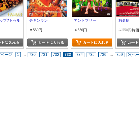
ップ?トゥル
チキンラン
アントブリー
救命艇
￥550円
￥550円
￥550円
特価
前ページ
1
…
730
731
732
733
734
735
736
…
759
次ペ