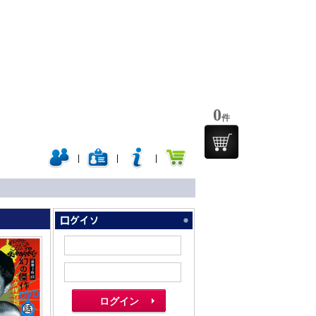
0
件
|
|
|