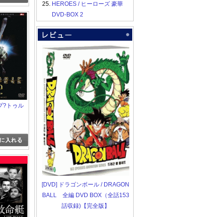
25.
HEROES / ヒーローズ 豪華
DVD-BOX 2
プ?トゥル
[DVD] ドラゴンボール / DRAGON
BALL 全編 DVD BOX（全話153
話収録)【完全版】