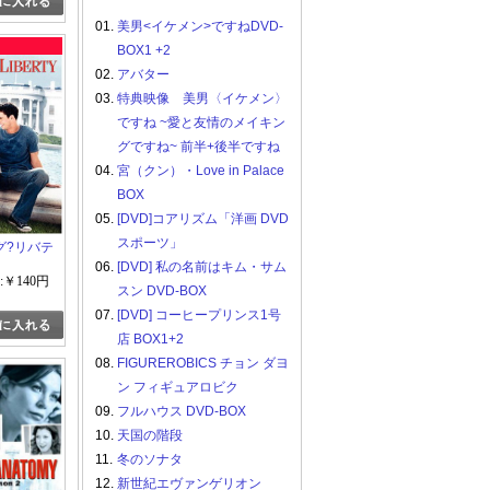
01.
美男<イケメン>ですねDVD-
BOX1 +2
02.
アバター
03.
特典映像 美男〈イケメン〉
ですね ~愛と友情のメイキン
グですね~ 前半+後半ですね
04.
宮（クン）・Love in Palace
BOX
05.
[DVD]コアリズム「洋画 DVD
スポーツ」
グ?リバテ
06.
[DVD] 私の名前はキム・サム
:￥140円
スン DVD-BOX
07.
[DVD] コーヒープリンス1号
店 BOX1+2
08.
FIGUREROBICS チョン ダヨ
ン フィギュアロビク
09.
フルハウス DVD-BOX
10.
天国の階段
11.
冬のソナタ
12.
新世紀エヴァンゲリオン