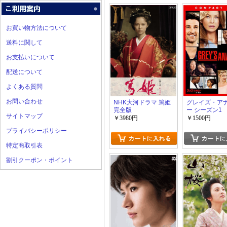
お買い物方法について
送料に関して
お支払いについて
配送について
よくある質問
お問い合わせ
NHK大河ドラマ 篤姫
グレイズ・ア
完全版
ー シーズン1
サイトマップ
￥3980円
￥1500円
プライバシーポリシー
特定商取引表
割引クーポン・ポイント