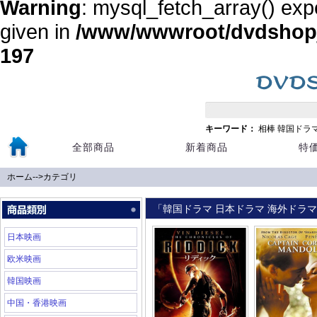
Warning
: mysql_fetch_array() exp
given in
/www/wwwroot/dvdshopja
197
キーワード：
相棒
韓国ドラ
全部商品
新着商品
特
ホーム
-->
カテゴリ
「韓国ドラマ 日本ドラマ 海外ドラマ 
日本映画
欧米映画
韓国映画
中国・香港映画