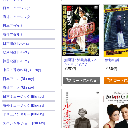
日本ミュージック
海外ミュージック
日本アダルト
海外アダルト
日本映画 [Blu-ray]
欧米映画 [Blu-ray]
無問題2 満員御礼スペ
伊藤の話
韓国映画 [Blu-ray]
シャルディスク
￥550円
￥550円
中国・香港映画 [Blu-ray]
日本アニメ [Blu-ray]
海外アニメ [Blu-ray]
日本ミュージック [Blu-ray]
海外ミュージック [Blu-ray]
ドキュメンタリー [Blu-ray]
スペシャル ショー [Blu-ray]