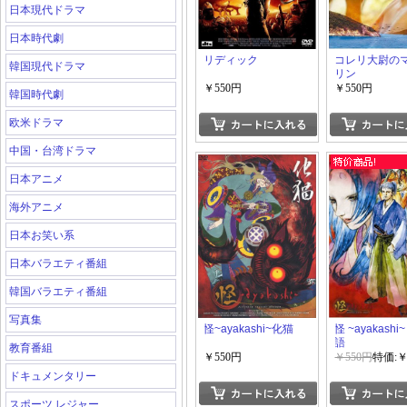
日本現代ドラマ
日本時代劇
リディック
コレリ大尉の
韓国現代ドラマ
リン
￥550円
￥550円
韓国時代劇
欧米ドラマ
中国・台湾ドラマ
日本アニメ
海外アニメ
日本お笑い系
日本バラエティ番組
韓国バラエティ番組
写真集
怪~ayakashi~化猫
怪 ~ayakash
語
教育番組
￥550円
￥550円
特価:￥
ドキュメンタリー
スポーツ レジャー