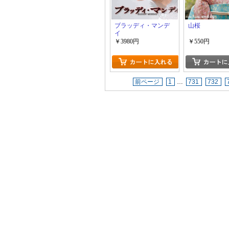
ブラッディ・マンデ
山桜
イ
￥3980円
￥550円
前ページ
1
…
731
732