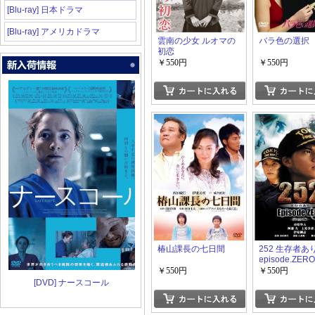
[Blu-ray] 日本ドラマ
[Blu-ray] アメリカドラマ
雲南の少女 ルオマの
バラ色の選択
初恋
￥550円
￥550円
椿山課長の七日間
252 生存者あ
episode.ZER
版
￥550円
￥550円
[DVD] ナースコール