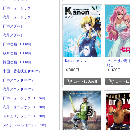
日本ミュージック
海外ミュージック
日本アダルト
海外アダルト
日本映画 [Blu-ray]
欧米映画 [Blu-ray]
Kanon カノン
ゼロの使い魔 
韓国映画 [Blu-ray]
騎士
￥2000円
￥1600円
中国・香港映画 [Blu-ray]
日本アニメ [Blu-ray]
海外アニメ [Blu-ray]
日本ミュージック [Blu-ray]
海外ミュージック [Blu-ray]
ドキュメンタリー [Blu-ray]
スペシャル ショー [Blu-ray]