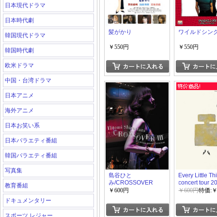
日本現代ドラマ
日本時代劇
髪がかり
ワイルドシン
韓国現代ドラマ
￥550円
￥550円
韓国時代劇
欧米ドラマ
中国・台湾ドラマ
日本アニメ
海外アニメ
日本お笑い系
日本バラエティ番組
韓国バラエティ番組
写真集
島谷ひと
Every Little Th
み/CROSSOVER
concert tour 2
教育番組
III~Premium meets
“Door”
￥600円
￥600円
特価:￥
Premium~
ドキュメンタリー
スポーツ レジャー