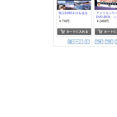
長江6380キロを辿る
アメリカン?パ
1
DVD-BOX 
1-6
￥750円
￥2400円
前ページ
1
…
734
735