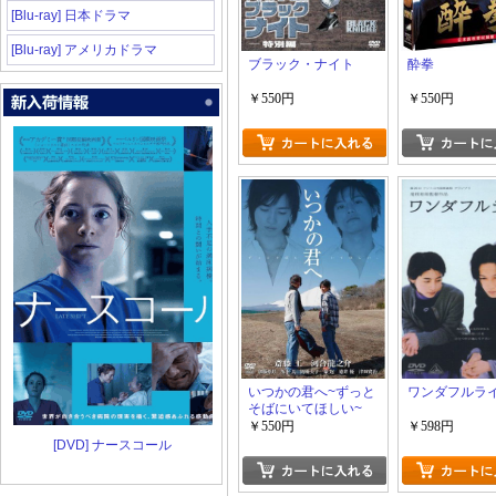
[Blu-ray] 日本ドラマ
[Blu-ray] アメリカドラマ
ブラック・ナイト
酔拳
￥550円
￥550円
いつかの君へ~ずっと
ワンダフルラ
そばにいてほしい~
￥550円
￥598円
[DVD] ナースコール