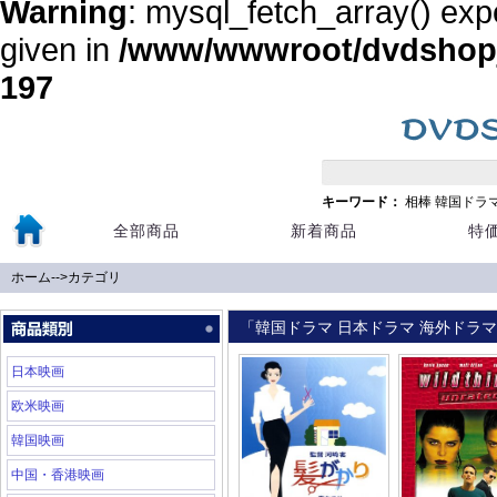
Warning
: mysql_fetch_array() exp
given in
/www/wwwroot/dvdshopja
197
キーワード：
相棒
韓国ドラ
全部商品
新着商品
特
ホーム
-->
カテゴリ
「韓国ドラマ 日本ドラマ 海外ドラマ 
日本映画
欧米映画
韓国映画
中国・香港映画