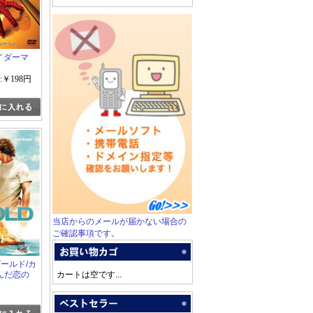
パイダーマ
:￥198円
当店からのメールが届かない場合の
ご確認事項です。
ールド/カ
んだ恋の
カートは空です...