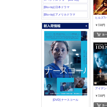
[Blu-ray] 日本ドラマ
[Blu-ray] アメリカドラマ
ヒルズ?
￥550円
アイデン
￥550円
[DVD] ナースコール