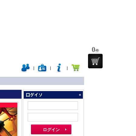
0
件
|
|
|