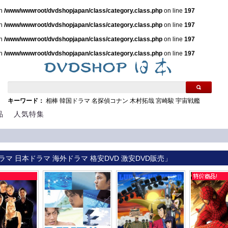
in
/www/wwwroot/dvdshopjapan/class/category.class.php
on line
197
in
/www/wwwroot/dvdshopjapan/class/category.class.php
on line
197
in
/www/wwwroot/dvdshopjapan/class/category.class.php
on line
197
in
/www/wwwroot/dvdshopjapan/class/category.class.php
on line
197
キーワード：
相棒
韓国ドラマ
名探偵コナン
木村拓哉
宮崎駿
宇宙戦艦
品
人気特集
ラマ 日本ドラマ 海外ドラマ 格安DVD 激安DVD販売」