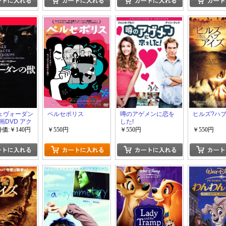
ジェヴォーダン
ペルセポリス
噂のアゲメンに恋を
ヒルズ?ハブ
画DVD アク
した!
特価:￥140円
￥550円
￥550円
￥550円