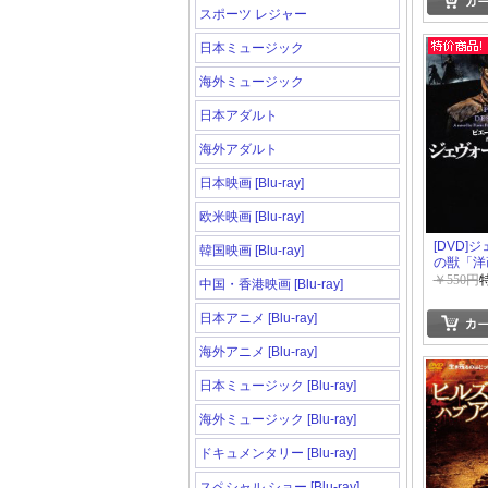
スポーツ レジャー
日本ミュージック
海外ミュージック
日本アダルト
海外アダルト
日本映画 [Blu-ray]
欧米映画 [Blu-ray]
[DVD]
韓国映画 [Blu-ray]
の獣「洋
ション」
￥550円
中国・香港映画 [Blu-ray]
日本アニメ [Blu-ray]
海外アニメ [Blu-ray]
日本ミュージック [Blu-ray]
海外ミュージック [Blu-ray]
ドキュメンタリー [Blu-ray]
スペシャル ショー [Blu-ray]