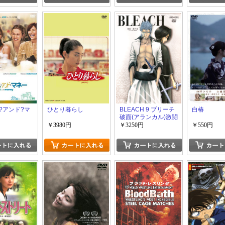
?アンド?マ
ひとり暮らし
BLEACH 9 ブリーチ
白椿
破面(アランカル)激闘
篇
￥3980円
￥3250円
￥550円