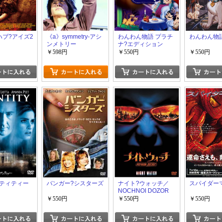
ハブ?アイズ2
《a》symmetry-アシ
わんわん物語 プラチ
わんわん物語
ンメトリー
ナ?エディション
￥598円
￥550円
￥550円
ティティー
バンガー?シスターズ
ナイト?ウォッチ／
スパイダー
NOCHNOI DOZOR
￥550円
￥550円
￥550円