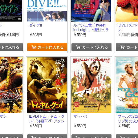
ト
ダイブ!!
ルパン三世「sweet
[DVD] ス
lost night」~魔法のラ
ン
ンプは悪夢の予感~
特価:￥140円
￥598円
￥550円
￥550円
特価
マン
[DVD]トム・ヤム・ク
マッハ！
フールズ?ゴ
ン!「洋画DVD アクシ
リブ海に沈
ョン」
宝石
￥550円
￥550円
￥550円