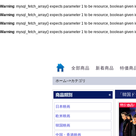
Warning
: mysql_fetch_array() expects parameter 1 to be resource, boolean given 
Warning
: mysql_fetch_array() expects parameter 1 to be resource, boolean given 
Warning
: mysql_fetch_array() expects parameter 1 to be resource, boolean given 
Warning
: mysql_fetch_array() expects parameter 1 to be resource, boolean given 
0
全部商品
新着商品
特価商
ホーム
-->
カテゴリ
「韓国ド
日本映画
欧米映画
韓国映画
中国・香港映画