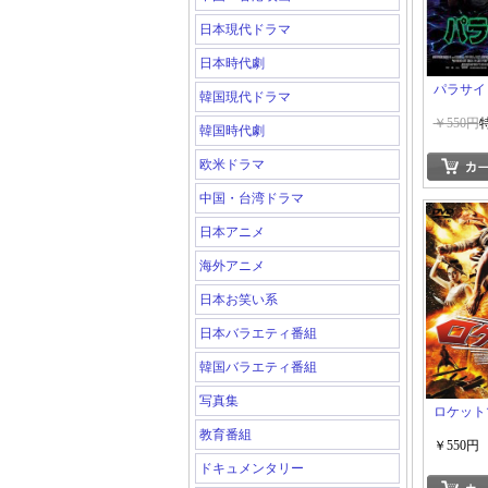
日本現代ドラマ
日本時代劇
パラサイ
韓国現代ドラマ
￥550円
韓国時代劇
欧米ドラマ
中国・台湾ドラマ
日本アニメ
海外アニメ
日本お笑い系
日本バラエティ番組
韓国バラエティ番組
写真集
ロケット
教育番組
￥550円
ドキュメンタリー