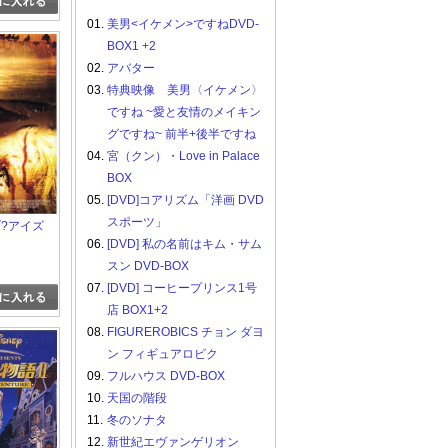
01.
美男<イケメン>ですねDVD-
BOX1 +2
02.
アバター
03.
特典映像 美男〈イケメン〉
ですね ~愛と友情のメイキン
グですね~ 前半+後半ですね
04.
宮（クン）・Love in Palace
BOX
05.
[DVD]コアリズム「洋画 DVD
スポーツ」
?アイズ
06.
[DVD] 私の名前はキム・サム
スン DVD-BOX
07.
[DVD] コーヒープリンス1号
店 BOX1+2
08.
FIGUREROBICS チョン ダヨ
ン フィギュアロビク
09.
フルハウス DVD-BOX
10.
天国の階段
11.
冬のソナタ
12.
新世紀エヴァンゲリオン