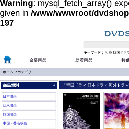
Warning
: mysql_fetch_array() exp
given in
/www/wwwroot/dvdshopja
197
キーワード：
相棒
韓国ドラ
全部商品
新着商品
特
ホーム
-->
カテゴリ
「韓国ドラマ 日本ドラマ 海外ドラマ 
日本映画
欧米映画
韓国映画
中国・香港映画