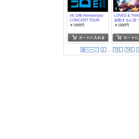
V6 10th Anniversary
LOVES & TH
CONCERT TOUR
波動する心音~ 
2005
EXPO 2004 in
￥1000円
￥1000円
前ページ
1
…
741
742