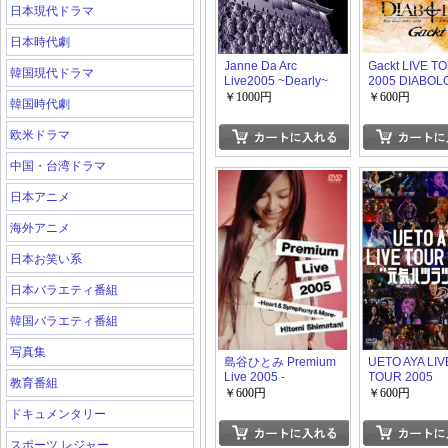
日本現代ドラマ
日本時代劇
Janne Da Arc
Gackt LIVE T
韓国現代ドラマ
Live2005 ~Dearly~
2005 DIABO
婉の詩と聖夜
￥1000円
￥600円
韓国時代劇
欧米ドラマ
中国・台湾ドラマ
日本アニメ
海外アニメ
日本お笑い系
日本バラエティ番組
韓国バラエティ番組
写真集
島谷ひとみ Premium
UETO AYA LIV
Live 2005 -
TOUR 2005
教育番組
Heart&Symphony&More-
￥600円
￥600円
ドキュメンタリー
スポーツ レジャー