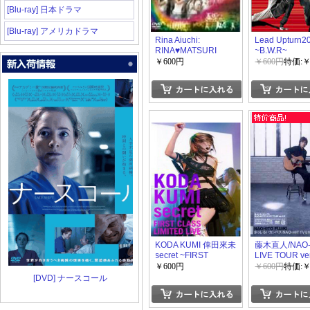
[Blu-ray] 日本ドラマ
[Blu-ray] アメリカドラマ
Rina Aiuchi:
Lead Upturn2
RINA♥MATSURI
~B.W.R~
2006
￥600円
￥600円
特価:￥
KODA KUMI 倖田來未
藤木直人/NAO-H
secret ~FIRST
LIVE TOUR ver
CLASS LIMITED
まっしろいカ
￥600円
￥600円
特価:￥
LIVE~
[DVD] ナースコール