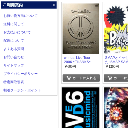
お買い物方法について
送料に関して
お支払いについて
配送について
よくある質問
お問い合わせ
w-inds. Live Tour
SMAPとイッ
2006 ~THANKS~
た! SMAP SA
サイトマップ
TOUR 2005
￥600円
￥1200円
プライバシーポリシー
特定商取引表
割引クーポン・ポイント