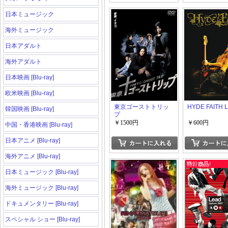
日本ミュージック
海外ミュージック
日本アダルト
海外アダルト
日本映画 [Blu-ray]
欧米映画 [Blu-ray]
東京ゴーストトリッ
HYDE FAITH L
韓国映画 [Blu-ray]
プ
￥1500円
￥600円
中国・香港映画 [Blu-ray]
日本アニメ [Blu-ray]
海外アニメ [Blu-ray]
日本ミュージック [Blu-ray]
海外ミュージック [Blu-ray]
ドキュメンタリー [Blu-ray]
スペシャル ショー [Blu-ray]