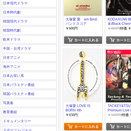
日本現代ドラマ
日本時代劇
大塚愛 愛 am Best:
KODA KUMI
韓国現代ドラマ
バンドスコア
未/Black Cherr
￥600円
￥600円
特価:￥
韓国時代劇
欧米ドラマ
中国・台湾ドラマ
日本アニメ
海外アニメ
日本お笑い系
日本バラエティ番組
韓国バラエティ番組
写真集
大塚愛 LOVE IS
TACKEY&TSU
BORN 4th
Premium Live
教育番組
Anniversary 2007
￥650円
￥1000円
特価:
ドキュメンタリー
スポーツ レジャー