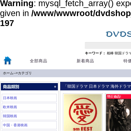
Warning
: mysql_fetch_array() exp
given in
/www/wwwroot/dvdshopja
197
キーワード：
相棒
韓国ドラ
全部商品
新着商品
特
ホーム
-->
カテゴリ
「韓国ドラマ 日本ドラマ 海外ドラマ 
日本映画
欧米映画
韓国映画
中国・香港映画