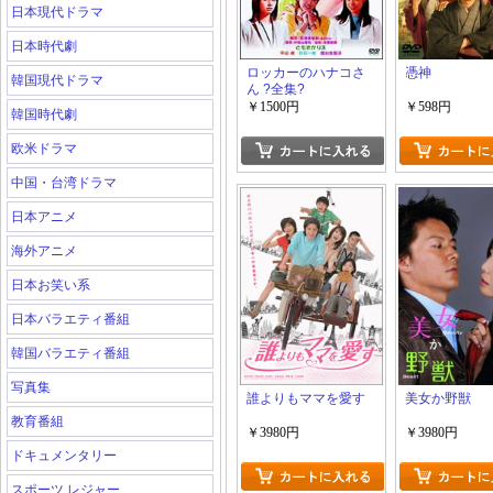
日本現代ドラマ
日本時代劇
ロッカーのハナコさ
憑神
韓国現代ドラマ
ん ?全集?
￥1500円
￥598円
韓国時代劇
欧米ドラマ
中国・台湾ドラマ
日本アニメ
海外アニメ
日本お笑い系
日本バラエティ番組
韓国バラエティ番組
写真集
誰よりもママを愛す
美女か野獣
教育番組
￥3980円
￥3980円
ドキュメンタリー
スポーツ レジャー