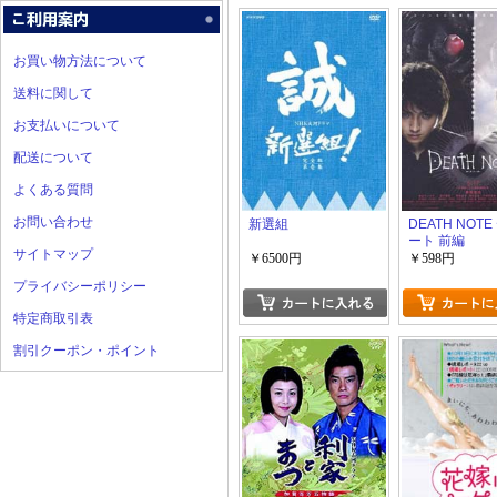
お買い物方法について
送料に関して
お支払いについて
配送について
よくある質問
お問い合わせ
新選組
DEATH NOT
ート 前編
サイトマップ
￥6500円
￥598円
プライバシーポリシー
特定商取引表
割引クーポン・ポイント