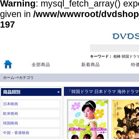
Warning
: mysql_fetch_array() exp
given in
/www/wwwroot/dvdshopja
197
キーワード：
相棒
韓国ドラ
全部商品
新着商品
特
ホーム
-->
カテゴリ
「韓国ドラマ 日本ドラマ 海外ドラマ 
日本映画
欧米映画
韓国映画
中国・香港映画