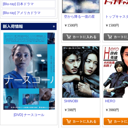
[Blu-ray] 日本ドラマ
[Blu-ray] アメリカドラマ
空から降る一億の星
トップキャス
￥1500円
￥1500円
SHINOBI
HERO
￥598円
￥3980円
[DVD] ナースコール