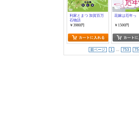
利家とまつ 加賀百万
花嫁は厄年っ
石物語
￥3980円
￥1500円
前ページ
1
…
753
75