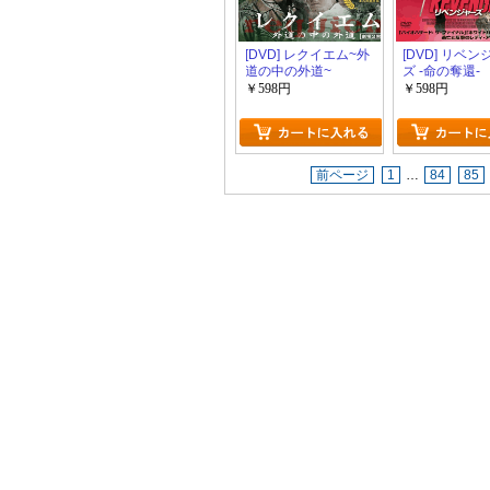
[DVD] レクイエム~外
[DVD] リベ
道の中の外道~
ズ -命の奪還-
￥598円
￥598円
前ページ
1
…
84
85