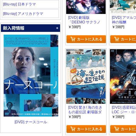
[Blu-ray] 日本ドラマ
[Blu-ray] アメリカドラマ
[DVD] 劇場版
[DVD] アマル
「DEEMO サクラノ
神の報酬
オト －あなたの奏で
￥598円
￥598円
た音が、今も響く
－」
[DVD] 驚き! 海の生き
[DVD] 惑星戦記
もの超伝説 劇場版ダ
LOC ジー・
ーウィンが来た!
￥598円
￥598円
[DVD] ナースコール