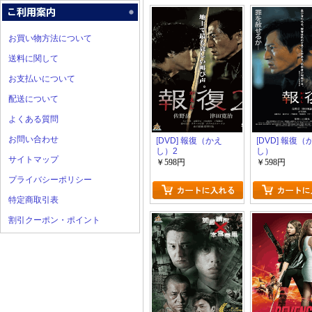
お買い物方法について
送料に関して
お支払いについて
配送について
よくある質問
お問い合わせ
[DVD] 報復（かえ
[DVD] 報復（
し）2
し）
サイトマップ
￥598円
￥598円
プライバシーポリシー
特定商取引表
割引クーポン・ポイント