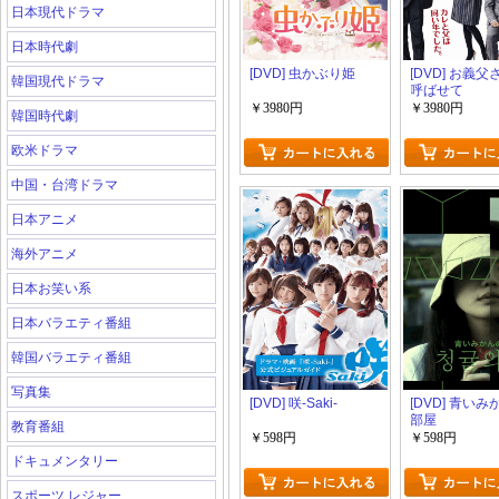
日本現代ドラマ
日本時代劇
[DVD] 虫かぶり姫
[DVD] お義
韓国現代ドラマ
呼ばせて
￥3980円
￥3980円
韓国時代劇
欧米ドラマ
中国・台湾ドラマ
日本アニメ
海外アニメ
日本お笑い系
日本バラエティ番組
韓国バラエティ番組
写真集
[DVD] 咲-Saki-
[DVD] 青い
部屋
教育番組
￥598円
￥598円
ドキュメンタリー
スポーツ レジャー