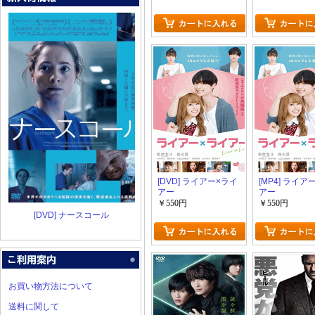
[DVD] ライアー×ライ
[MP4] ライア
アー
アー
￥550円
￥550円
[DVD] ナースコール
お買い物方法について
送料に関して