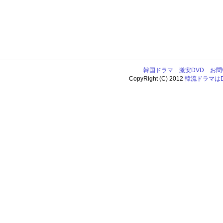
韓国ドラマ
激安DVD
お問
CopyRight (C) 2012
韓流ドラマはDV