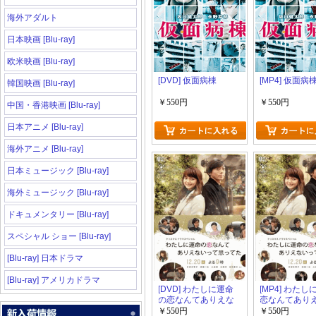
海外アダルト
日本映画 [Blu-ray]
欧米映画 [Blu-ray]
[DVD] 仮面病棟
[MP4] 仮面病
韓国映画 [Blu-ray]
￥550円
￥550円
中国・香港映画 [Blu-ray]
日本アニメ [Blu-ray]
海外アニメ [Blu-ray]
日本ミュージック [Blu-ray]
海外ミュージック [Blu-ray]
ドキュメンタリー [Blu-ray]
スペシャル ショー [Blu-ray]
[Blu-ray] 日本ドラマ
[Blu-ray] アメリカドラマ
[DVD] わたしに運命
[MP4] わた
の恋なんてありえな
恋なんてあり
いって思ってた
って思ってた
￥550円
￥550円