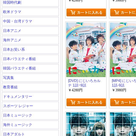
￥4280円
￥3980円
韓国時代劇
欧米ドラマ
中国・台湾ドラマ
日本アニメ
海外アニメ
日本お笑い系
日本バラエティ番組
韓国バラエティ番組
写真集
[DVD] にじいろカル
[MP4] にじ
テ 1話~9話
1話-9話
教育番組
￥4280円
￥3980円
ドキュメンタリー
スポーツ レジャー
日本ミュージック
海外ミュージック
日本アダルト