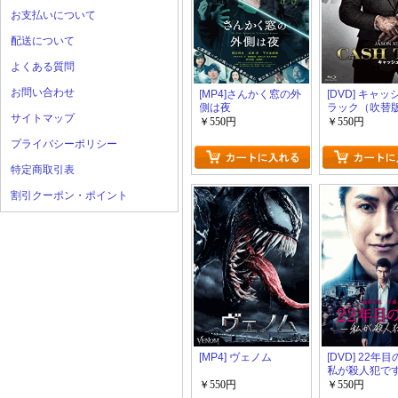
お支払いについて
配送について
よくある質問
お問い合わせ
[MP4]さんかく窓の外
[DVD] キャ
側は夜
ラック（吹替
サイトマップ
￥550円
￥550円
プライバシーポリシー
特定商取引表
割引クーポン・ポイント
[MP4] ヴェノム
[DVD] 22年
私が殺人犯です
￥550円
￥550円