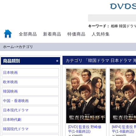
キーワード：
相棒
韓国ドラ
全部商品
新着商品
特価商品
人気特集
ホーム
-->
カテゴリ
カテゴリ 「韓国ドラマ 日本ドラマ 海
日本映画
欧米映画
韓国映画
中国・香港映画
日本現代ドラマ
日本時代劇
[DVD] 監査役 野崎修
[MP4] 監査役
韓国現代ドラマ
平(1-8最終話)
平(1-8最終話)