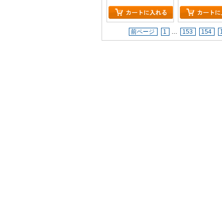
前ページ
1
…
153
154