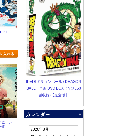
BIKI-
[DVD] ドラゴンボール / DRAGON
BALL 全編 DVD BOX（全話153
話収録)【完全版】
バービコン
た街
2026年8月