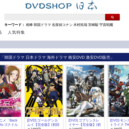
キーワード：
相棒
韓国ドラマ
名探偵コナン
木村拓哉
宮崎駿
宇宙戦艦
品
人気特集
 「韓国ドラマ 日本ドラマ 海外ドラマ 格安DVD 激安DVD販売」
アニメ「Back
[DVD] ゴールデンカ
[DVD] ゴブリンスレ
[DVD] モ
Girls-ゴクドル
ムイ【完全版】(初回
イヤー【完全版】(初
トライク THE