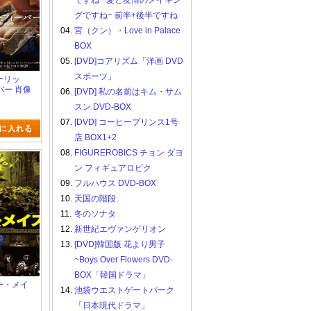
ですね ~愛と友情のメイキン
グですね~ 前半+後半ですね
04.
宮（クン）・Love in Palace
BOX
05.
[DVD]コアリズム「洋画 DVD
スポーツ」
ューリッ
バー 肖像
06.
[DVD] 私の名前はキム・サム
愛
スン DVD-BOX
07.
[DVD] コーヒープリンス1号
店 BOX1+2
08.
FIGUREROBICS チョン ダヨ
ン フィギュアロビク
09.
フルハウス DVD-BOX
10.
天国の階段
11.
冬のソナタ
12.
新世紀エヴァンゲリオン
13.
[DVD]韓国版 花より男子
~Boys Over Flowers DVD-
BOX「韓国ドラマ」
ラー・メイ
14.
池袋ウエストゲートパーク
「日本現代ドラマ」