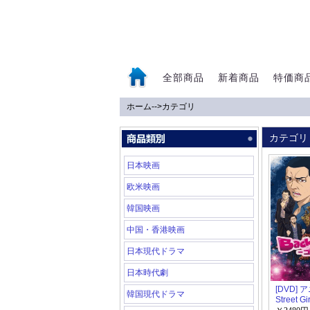
全部商品
新着商品
特価商
ホーム
-->
カテゴリ
0
カテゴリ
日本映画
欧米映画
韓国映画
中国・香港映画
日本現代ドラマ
日本時代劇
[DVD] 
韓国現代ドラマ
Street 