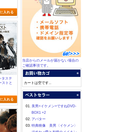
タ
当店からのメールが届かない場合の
ご確認事項です。
ァンタステ
ーストと
カートは空です...
いの誕生
01.
美男<イケメン>ですねDVD-
BOX1 +2
02.
アバター
03.
特典映像 美男〈イケメン〉