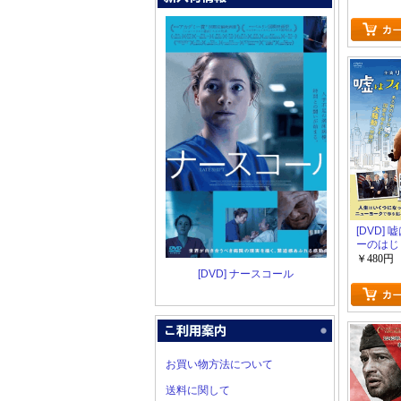
[DVD]
ーのはじ
￥480円
[DVD] ナースコール
お買い物方法について
送料に関して