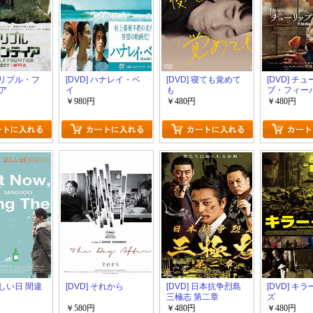
 トリプル・フ
[DVD] ハナレイ・ベ
[DVD] 寝ても覚めて
[DVD] チ
ア
イ
も
プ・フィー
画に秘めた
￥980円
￥480円
￥480円
 正しい日 間違
[DVD] それから
[DVD] 日本抗争烈島
[DVD] キ
三極志 第二章
ズ
￥580円
￥480円
￥480円