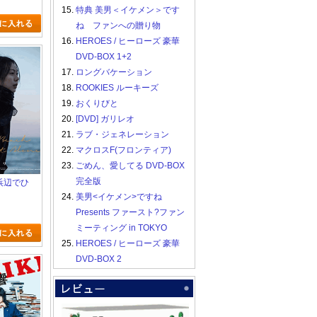
15.
特典 美男＜イケメン＞です
ね ファンへの贈り物
16.
HEROES / ヒーローズ 豪華
DVD-BOX 1+2
17.
ロングバケーション
18.
ROOKIES ルーキーズ
19.
おくりびと
20.
[DVD] ガリレオ
21.
ラブ・ジェネレーション
22.
マクロスF(フロンティア)
23.
ごめん、愛してる DVD-BOX
完全版
の浜辺でひ
24.
美男<イケメン>ですね
Presents ファースト?ファン
ミーティング in TOKYO
25.
HEROES / ヒーローズ 豪華
DVD-BOX 2