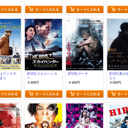
 嘘はフィクサ
[DVD] スカイハンタ
[DVD] ゲヘナ
[DVD] 夜
まり
ー
とり
￥480円
￥480円
￥680円