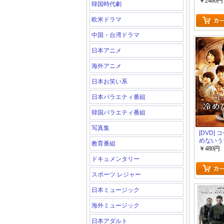
ズ-」【
￥2480円
韓国時代劇
生産限定
欧米ドラマ
中国・台湾ドラマ
日本アニメ
海外アニメ
日本お笑い系
日本バラエティ番組
韓国バラエティ番組
写真集
[DVD]
めないう
教育番組
￥480円
ドキュメンタリー
スポーツ レジャー
日本ミュージック
海外ミュージック
日本アダルト