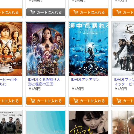
完全版】(初回
生産限定版)
回生産限定版)
ソラノカナ
￥2480円
￥2480円
￥480円
版)
 コーヒーが冷
[DVD] くるみ割り人
[DVD] アクアマン
[DVD] フ
ちに
形と秘密の王国
ィック・ビ
黒い魔法使
￥480円
￥480円
￥480円