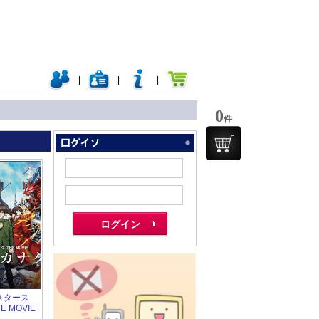
|
|
|
0
件
ンスタース
 MOVIE