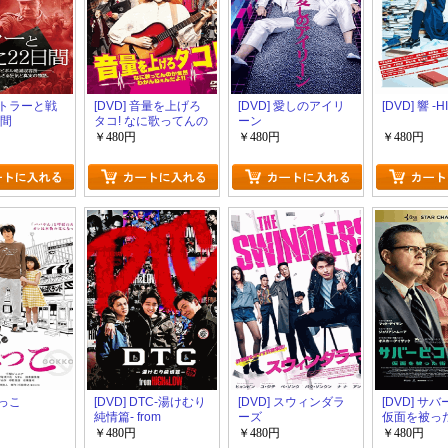
 ヒトラーと戦
[DVD] 音量を上げろ
[DVD] 愛しのアイリ
[DVD] 響 -HI
日間
タコ! なに歌ってんの
ーン
か全然わかんねぇん
￥480円
￥480円
￥480円
だよ! !
ごっこ
[DVD] DTC-湯けむり
[DVD] スウィンダラ
[DVD] サ
純情篇- from
ーズ
仮面を被っ
HiGH&LOW
￥480円
￥480円
￥480円