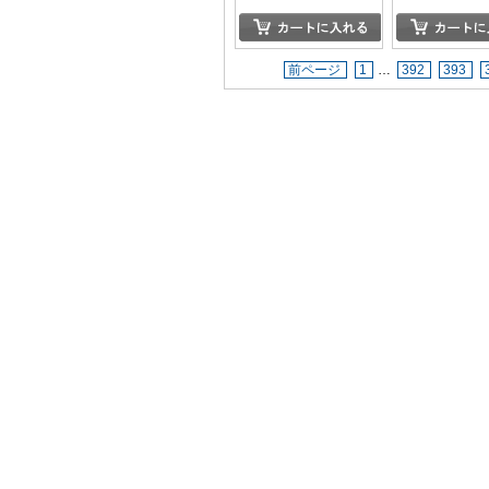
前ページ
1
…
392
393