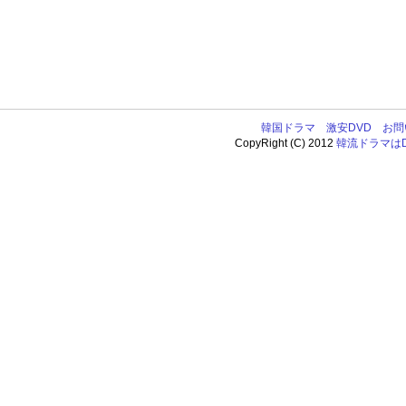
韓国ドラマ
激安DVD
お問
CopyRight (C) 2012
韓流ドラマはDV