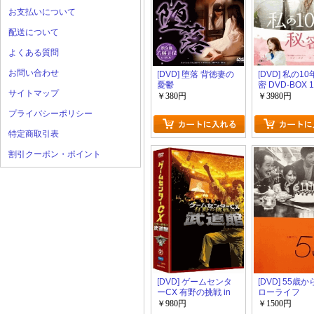
お支払いについて
配送について
よくある質問
お問い合わせ
[DVD] 堕落 背徳妻の
[DVD] 私の1
憂鬱
密 DVD-BOX 
サイトマップ
￥380円
￥3980円
プライバシーポリシー
特定商取引表
割引クーポン・ポイント
[DVD] ゲームセンタ
[DVD] 55歳
ーCX 有野の挑戦 in
ローライフ
武道館
￥980円
￥1500円