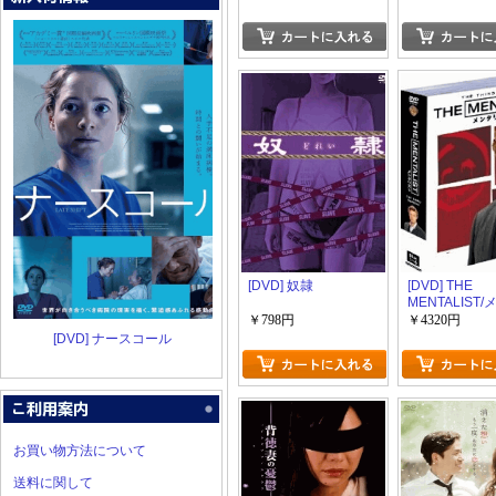
[DVD] 奴隷
[DVD] THE
MENTALIST
スト DVD-BO
￥798円
￥4320円
ズン 3
[DVD] ナースコール
お買い物方法について
送料に関して