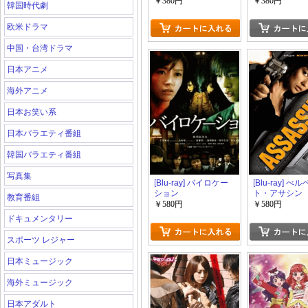
密
￥380円
￥380円
韓国時代劇
欧米ドラマ
中国・台湾ドラマ
日本アニメ
海外アニメ
日本お笑い系
日本バラエティ番組
韓国バラエティ番組
写真集
[Blu-ray] バイロケー
[Blu-ray] べ
ション
ト・アサシン
教育番組
￥580円
￥580円
ドキュメンタリー
スポーツ レジャー
日本ミュージック
海外ミュージック
日本アダルト