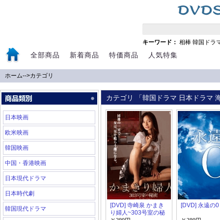
キーワード：
相棒
韓国ドラ
全部商品
新着商品
特価商品
人気特集
ホーム
-->
カテゴリ
カテゴリ 「韓国ドラマ 日本ドラマ 海
日本映画
欧米映画
韓国映画
中国・香港映画
日本現代ドラマ
日本時代劇
[DVD] 寺崎泉 かまき
[DVD] 永遠の0
韓国現代ドラマ
り婦人~303号室の秘