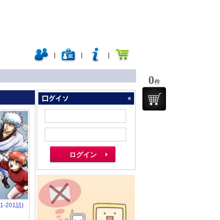
|
|
|
0
件
(1-201話)