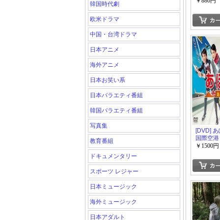
WORLD 
￥880円
韓国時代劇
THE FINA
立競技場
欧米ドラマ
中国・台湾ドラマ
日本アニメ
海外アニメ
日本お笑い系
日本バラエティ番組
韓国バラエティ番組
写真集
[DVD]
国際空港
教育番組
￥1500円
ドキュメンタリー
スポーツ レジャー
日本ミュージック
海外ミュージック
日本アダルト