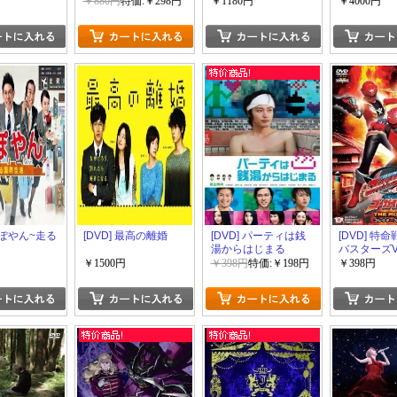
TOUR 2012
TOUR THE CRI
JAPAN SPECIAL
￥880円
特価:￥298円
￥1180円
￥4000円
L LIVE at 国
SHOW II MAKING
FINAL IN DOME -
DVD
TOKYO DOME
2012.12.05-
 あぽやん~走る
[DVD] 最高の離婚
[DVD] パーティは銭
[DVD] 特
湯からはじまる
バスターズ
隊ゴーカイ
￥1500円
￥398円
特価:￥198円
￥398円
THE MOVI
ーズパック