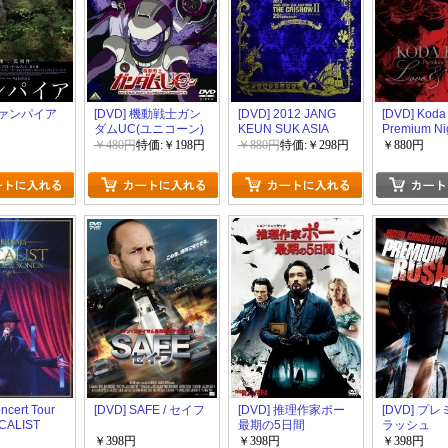
 ヴァンパイア
[DVD] 機動戦士ガン
[DVD] 2012 JANG
[DVD] Koda
ダムUC(ユニコーン)
KEUN SUK ASIA
Premium Ni
6
TOUR THE CRI
& Songs~
￥480円
特価:￥198円
￥880円
特価:￥298円
￥880円
SHOW II MAGICAL
DVD
ncert Tour
[DVD] SAFE / セイフ
[DVD] 推理作家ポー
[DVD] プ
CALIST
最期の5日間
ラッシュ
 & SONGS
￥398円
￥398円
￥398円