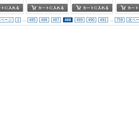
songs~
前ページ
1
…
485
486
487
488
489
490
491
…
759
次ペ