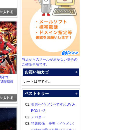
当店からのメールが届かない場合の
ご確認事項です。
命戦隊ゴー
VS海賊戦
カートは空です...
ジャー
E コレクタ
01.
美男<イケメン>ですねDVD-
BOX1 +2
02.
アバター
03.
特典映像 美男〈イケメン〉