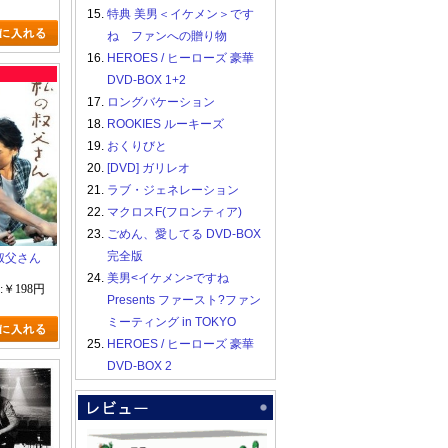
15.
特典 美男＜イケメン＞です
ね ファンへの贈り物
16.
HEROES / ヒーローズ 豪華
DVD-BOX 1+2
17.
ロングバケーション
18.
ROOKIES ルーキーズ
19.
おくりびと
20.
[DVD] ガリレオ
21.
ラブ・ジェネレーション
22.
マクロスF(フロンティア)
23.
ごめん、愛してる DVD-BOX
完全版
の叔父さん
24.
美男<イケメン>ですね
:￥198円
Presents ファースト?ファン
ミーティング in TOKYO
25.
HEROES / ヒーローズ 豪華
DVD-BOX 2