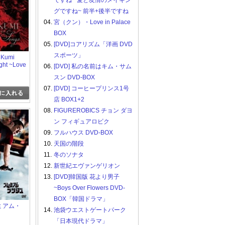
ですね ~愛と友情のメイキン
グですね~ 前半+後半ですね
04.
宮（クン）・Love in Palace
BOX
05.
[DVD]コアリズム「洋画 DVD
スポーツ」
 Kumi
ght ~Love
06.
[DVD] 私の名前はキム・サム
スン DVD-BOX
07.
[DVD] コーヒープリンス1号
店 BOX1+2
08.
FIGUREROBICS チョン ダヨ
ン フィギュアロビク
09.
フルハウス DVD-BOX
10.
天国の階段
11.
冬のソナタ
12.
新世紀エヴァンゲリオン
13.
[DVD]韓国版 花より男子
~Boys Over Flowers DVD-
BOX「韓国ドラマ」
レミアム・
14.
池袋ウエストゲートパーク
「日本現代ドラマ」