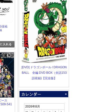
 桑田佳祐
 &
 FILM「I
-now &
[DVD] ドラゴンボール / DRAGON
BALL 全編 DVD BOX（全話153
話収録)【完全版】
ンピース
 509-541
2026年8月