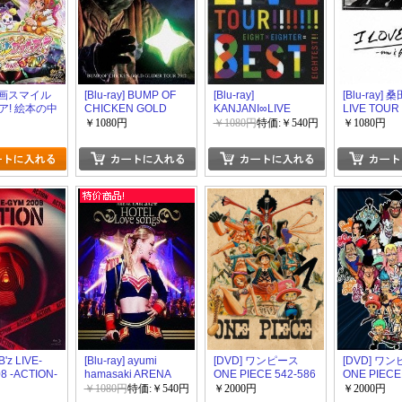
 映画スマイル
[Blu-ray] BUMP OF
[Blu-ray]
[Blu-ray]
ア! 絵本の中
CHICKEN GOLD
KANJANI∞LIVE
LIVE TOUR
チグハグ!
GLIDER TOUR 2012
TOUR!! 8EST～みん
DOCUMENT
￥1080円
￥1080円
特価:￥540円
￥1080円
なの想いはどうなん
LOVE YOU 
だい?僕らの想いは無
forever-」
限大!!～
 B'z LIVE-
[Blu-ray] ayumi
[DVD] ワンピース
[DVD] ワ
8 -ACTION-
hamasaki ARENA
ONE PIECE 542-586
ONE PIECE
TOUR 2012 A(ロゴ)
￥1080円
特価:￥540円
￥2000円
￥2000円
~HOTEL Love