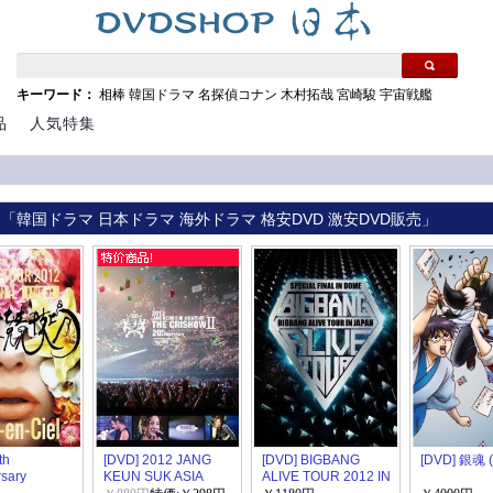
キーワード：
相棒
韓国ドラマ
名探偵コナン
木村拓哉
宮崎駿
宇宙戦艦
品
人気特集
 「韓国ドラマ 日本ドラマ 海外ドラマ 格安DVD 激安DVD販売」
th
[DVD] 2012 JANG
[DVD] BIGBANG
[DVD] 銀魂 
rsary
KEUN SUK ASIA
ALIVE TOUR 2012 IN