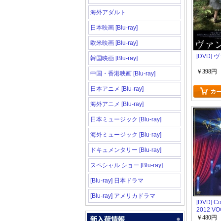
海外アダルト
日本映画 [Blu-ray]
欧米映画 [Blu-ray]
[DVD]
韓国映画 [Blu-ray]
￥398円
中国・香港映画 [Blu-ray]
日本アニメ [Blu-ray]
海外アニメ [Blu-ray]
日本ミュージック [Blu-ray]
海外ミュージック [Blu-ray]
ドキュメンタリー [Blu-ray]
スペシャル ショー [Blu-ray]
[Blu-ray] 日本ドラマ
[Blu-ray] アメリカドラマ
[DVD] Co
2012 VO
VINTAGE
￥480円