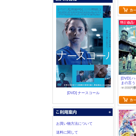
[DVD]
まの言う
￥398円
[DVD] ナースコール
お買い物方法について
送料に関して