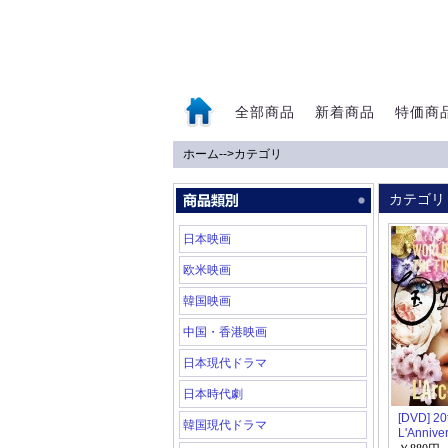
全部商品
新着商品
特価商
ホーム
-->
カテゴリ
0
カテゴリ
日本映画
欧米映画
韓国映画
中国・香港映画
日本現代ドラマ
日本時代劇
[DVD] 20
韓国現代ドラマ
L'Annive