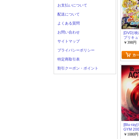
お支払いについて
配送について
よくある質問
お問い合わせ
[DVD]
プリキュ
サイトマップ
はみんな
￥398円
プライバシーポリシー
特定商取引表
割引クーポン・ポイント
[Blu-ray]
GYM 200
￥1080円