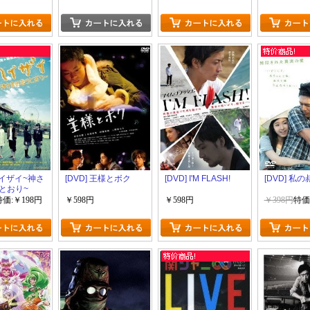
 ハイザイ~神さ
[DVD] 王様とボク
[DVD] I'M FLASH!
[DVD] 私
とおり~
特価:￥198円
￥598円
￥598円
￥398円
特価