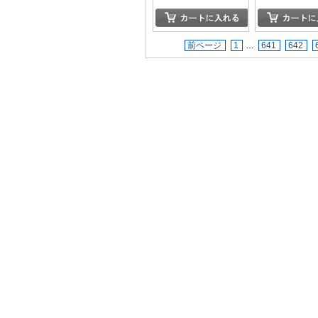
前ページ
1
…
641
642