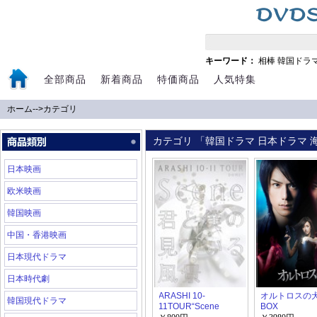
キーワード：
相棒
韓国ドラ
全部商品
新着商品
特価商品
人気特集
ホーム
-->
カテゴリ
カテゴリ 「韓国ドラマ 日本ドラマ 海
日本映画
欧米映画
韓国映画
中国・香港映画
日本現代ドラマ
日本時代劇
ARASHI 10-
オルトロスの犬 
韓国現代ドラマ
11TOUR“Scene
BOX