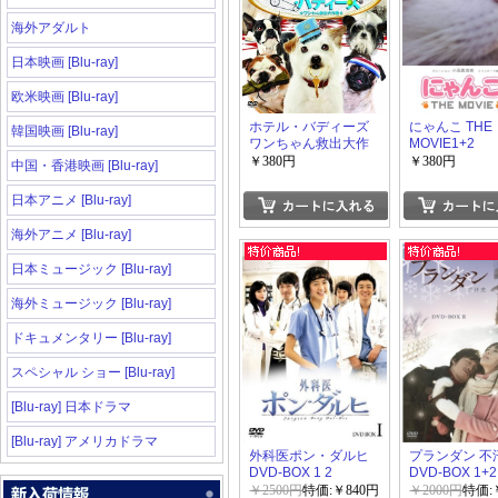
海外アダルト
日本映画 [Blu-ray]
欧米映画 [Blu-ray]
ホテル・バディーズ
にゃんこ THE
韓国映画 [Blu-ray]
ワンちゃん救出大作
MOVIE1+2
戦
￥380円
￥380円
中国・香港映画 [Blu-ray]
日本アニメ [Blu-ray]
海外アニメ [Blu-ray]
日本ミュージック [Blu-ray]
海外ミュージック [Blu-ray]
ドキュメンタリー [Blu-ray]
スペシャル ショー [Blu-ray]
[Blu-ray] 日本ドラマ
[Blu-ray] アメリカドラマ
外科医ポン・ダルヒ
プランダン 不
DVD-BOX 1 2
DVD-BOX 1+2
￥2500円
特価:￥840円
￥2000円
特価: