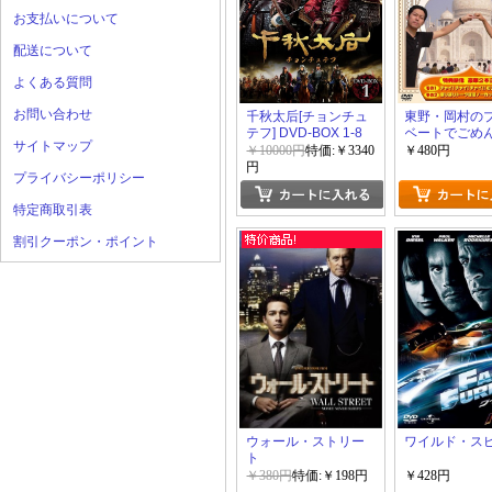
お支払いについて
配送について
よくある質問
お問い合わせ
千秋太后[チョンチュ
東野・岡村の
テフ] DVD-BOX 1-8
ベートでごめ
サイトマップ
い・・・イン
￥10000円
特価:￥3340
￥480円
円
プライバシーポリシー
特定商取引表
割引クーポン・ポイント
ウォール・ストリー
ワイルド・スピ
ト
￥380円
特価:￥198円
￥428円