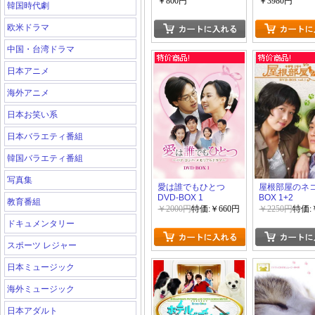
￥800円
￥3980円
韓国時代劇
欧米ドラマ
中国・台湾ドラマ
日本アニメ
海外アニメ
日本お笑い系
日本バラエティ番組
韓国バラエティ番組
写真集
愛は誰でもひとつ
屋根部屋のネコ 
DVD-BOX 1
BOX 1+2
教育番組
￥2000円
特価:￥660円
￥2250円
特価:
ドキュメンタリー
スポーツ レジャー
日本ミュージック
海外ミュージック
日本アダルト