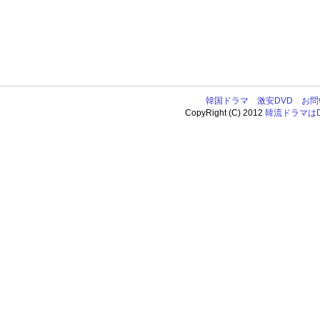
韓国ドラマ
激安DVD
お問
CopyRight (C) 2012
韓流ドラマはDV