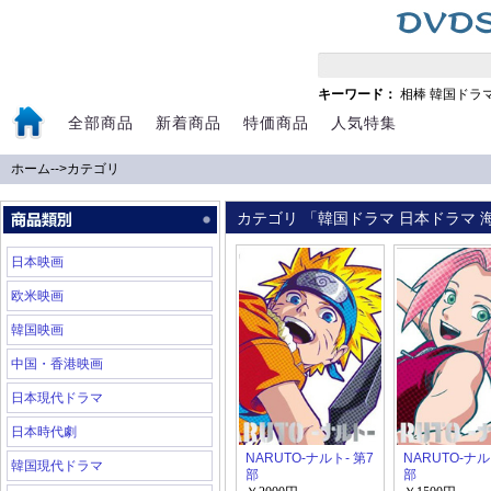
キーワード：
相棒
韓国ドラ
全部商品
新着商品
特価商品
人気特集
ホーム
-->
カテゴリ
カテゴリ 「韓国ドラマ 日本ドラマ 海
日本映画
欧米映画
韓国映画
中国・香港映画
日本現代ドラマ
日本時代劇
NARUTO-ナルト- 第7
NARUTO-ナル
韓国現代ドラマ
部
部