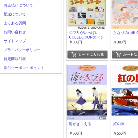
お支払いについて
配送について
よくある質問
お問い合わせ
ジブリがいっぱい
となりの山田
COLLECTIONスペシ
サイトマップ
ャル SPECIAL シ
￥300円
￥300円
ョートショート
プライバシーポリシー
特定商取引表
割引クーポン・ポイント
海がきこえる
紅の豚
￥500円
￥550円