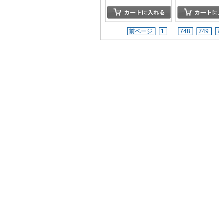
前ページ
1
…
748
749