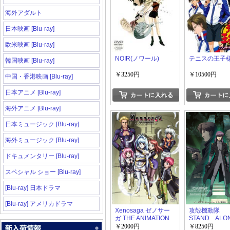
海外アダルト
日本映画 [Blu-ray]
欧米映画 [Blu-ray]
NOIR(ノワール)
テニスの王子
韓国映画 [Blu-ray]
￥3250円
￥10500円
中国・香港映画 [Blu-ray]
日本アニメ [Blu-ray]
海外アニメ [Blu-ray]
日本ミュージック [Blu-ray]
海外ミュージック [Blu-ray]
ドキュメンタリー [Blu-ray]
スペシャル ショー [Blu-ray]
[Blu-ray] 日本ドラマ
[Blu-ray] アメリカドラマ
Xenosaga ゼノサー
攻殻機動隊
ガ THE ANIMATION
STAND AL
COMPLEX
￥2000円
￥8250円