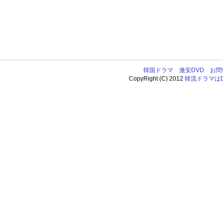
韓国ドラマ
激安DVD
お問
CopyRight (C) 2012
韓流ドラマはDV