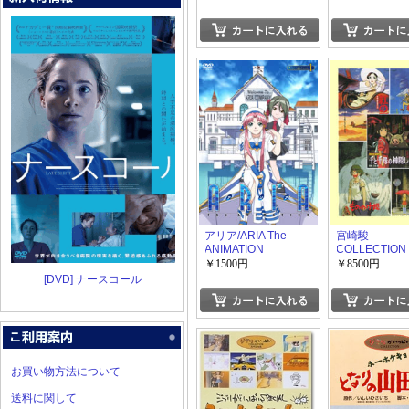
アリア/ARIA The
宮崎駿
ANIMATION
COLLECTI
Navigation
DVD-BOX
￥1500円
￥8500円
[DVD] ナースコール
お買い物方法について
送料に関して