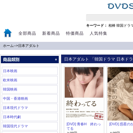
キーワード：
相棒
韓国ドラ
全部商品
新着商品
特価商品
人気特集
ホーム
-->
日本アダルト
日本アダルト 「韓国ドラマ 日本ドラマ
日本映画
欧米映画
韓国映画
中国・香港映画
日本現代ドラマ
日本時代劇
[DVD] 青春H 終わっ
[DVD] 惑星
韓国現代ドラマ
てる