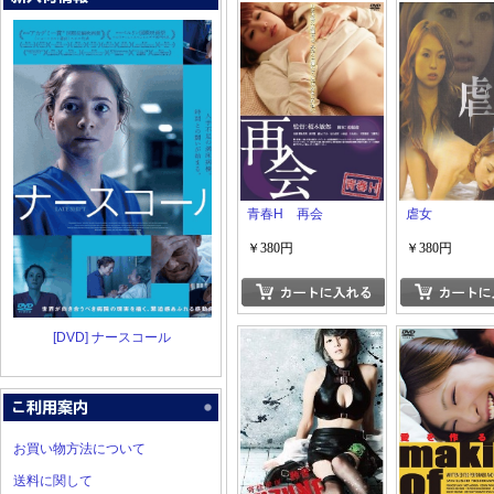
青春H 再会
虐女
￥380円
￥380円
[DVD] ナースコール
お買い物方法について
送料に関して