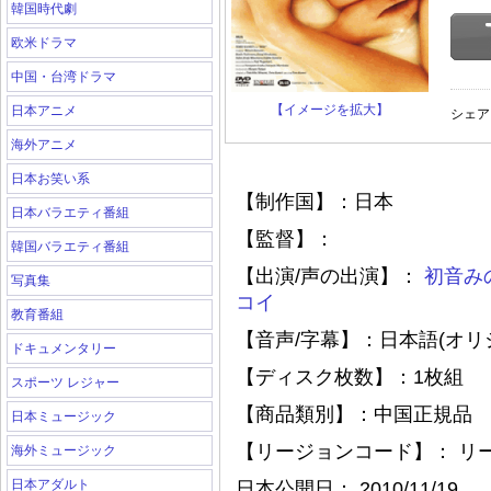
韓国時代劇
欧米ドラマ
中国・台湾ドラマ
【イメージを拡大】
日本アニメ
シェア
海外アニメ
日本お笑い系
【制作国】：日本
日本バラエティ番組
【監督】：
韓国バラエティ番組
【出演/声の出演】：
初音み
写真集
コイ
教育番組
【音声/字幕】：日本語(オリ
ドキュメンタリー
【ディスク枚数】：1枚組
スポーツ レジャー
【商品類別】：中国正規品
日本ミュージック
【リージョンコード】： リ
海外ミュージック
日本アダルト
日本公開日： 2010/11/19