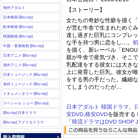
海外アダルト
【ストーリー】
日本映画 [Blu-ray]
女たちの奇妙な性癖を描く「E
欧米映画 [Blu-ray]
が営む牛舎で生まれためぐ
達し過ぎた巨乳にコンプレ
韓国映画 [Blu-ray]
な手を持つ男に恋をし…。
中国・香港映画 [Blu-ray]
を描く、新レーベル「ENOU
日本アニメ [Blu-ray]
親が牛舎で産気づき、そこ
乳配達をする彼女には大き
海外アニメ [Blu-ray]
上に発育した巨乳。彼女が
日本ミュージック [Blu-ray]
をする男の手だった。繊細
海外ミュージック [Blu-ray]
てしまうのだったが…
ドキュメンタリー [Blu-ray]
スペシャル ショー [Blu-ray]
日本アダルト
韓国ドラマ
、
[Blu-ray] 日本ドラマ
安DVD
,
格安DVD
を販売する
「
韓流ドラマはDVD SHOP J
[Blu-ray] アメリカドラマ