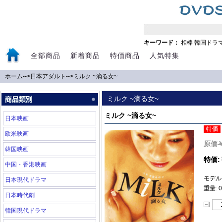
キーワード：
相棒
韓国ドラ
全部商品
新着商品
特価商品
人気特集
ホーム
-->
日本アダルト
-->
ミルク ~滴る女~
ミルク ~滴る女~
ミルク ~滴る女~
日本映画
特価
欧米映画
原価
韓国映画
特価:
中国・香港映画
モデル:
日本現代ドラマ
重量: 0
日本時代劇
韓国現代ドラマ