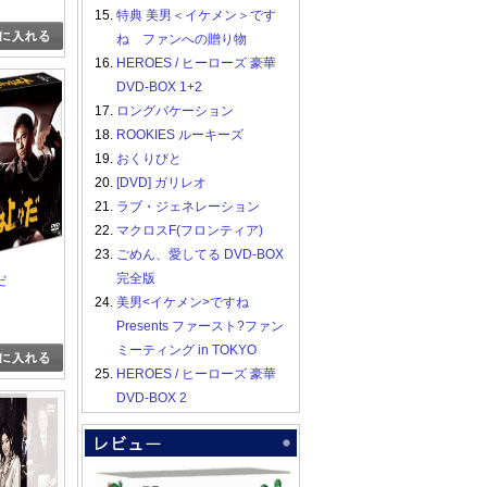
15.
特典 美男＜イケメン＞です
ね ファンへの贈り物
16.
HEROES / ヒーローズ 豪華
DVD-BOX 1+2
17.
ロングバケーション
18.
ROOKIES ルーキーズ
19.
おくりびと
20.
[DVD] ガリレオ
21.
ラブ・ジェネレーション
22.
マクロスF(フロンティア)
23.
ごめん、愛してる DVD-BOX
完全版
だ
24.
美男<イケメン>ですね
Presents ファースト?ファン
ミーティング in TOKYO
25.
HEROES / ヒーローズ 豪華
DVD-BOX 2