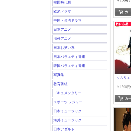
￥1500円
韓国時代劇
欧米ドラマ
中国・台湾ドラマ
日本アニメ
海外アニメ
日本お笑い系
日本バラエティ番組
韓国バラエティ番組
写真集
ソムリエ
教育番組
￥1500円
ドキュメンタリー
スポーツ レジャー
日本ミュージック
海外ミュージック
日本アダルト