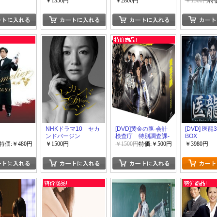
￥1350円
￥2800円
￥1500円
特価
NHKドラマ10 セカ
[DVD]黄金の豚-会計
[DVD] 医龍3
ンドバージン
検査庁 特別調査課-
BOX
「日本ドラマ アクシ
特価:￥480円
￥1500円
￥1500円
特価:￥500円
￥3980円
ョン」