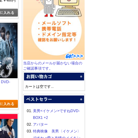
:￥480円
当店からのメールが届かない場合の
ご確認事項です。
 DVD-
カートは空です...
01.
美男<イケメン>ですねDVD-
BOX1 +2
02.
アバター
03.
特典映像 美男〈イケメン〉