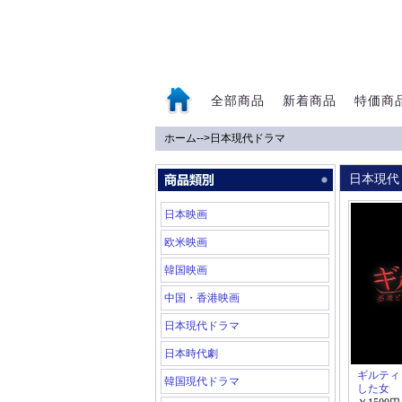
全部商品
新着商品
特価商
ホーム
-->
日本現代ドラマ
0
日本現代
日本映画
欧米映画
韓国映画
中国・香港映画
日本現代ドラマ
日本時代劇
ギルティ
韓国現代ドラマ
した女