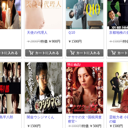
天使の代理人
Ｑ10
京都地検の女 
￥2800円
特価:￥900円
￥1500円
￥1500円
特価
島平八郎
闇金ウシジマくん
ナサケの女 ~国税局査
霊能力者 
察官~
の嘘
￥1500円
￥1000円
特価:￥500円
￥1500円