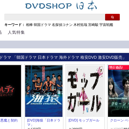
キーワード：
相棒
韓国ドラマ
名探偵コナン
木村拓哉
宮崎駿
宇宙戦艦
品
人気特集
ドラマ 「韓国ドラマ 日本ドラマ 海外ドラマ 格安DVD 激安DVD販売」
 悪魔と契約
[DVD]海猿「日本ドラ
[DVD] モップガール
クローン ベ
マ」