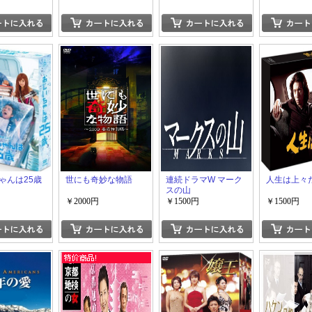
ゃんは25歳
世にも奇妙な物語
連続ドラマW マーク
人生は上々
スの山
￥2000円
￥1500円
￥1500円