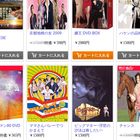
愛
京都地検の女 2009
嬢王 DVD-BOX
ハケンの品
ESE
ANS~
￥1750円
特価:￥598円
￥2980円
￥1500円
ン80 DVD
ママさんバレーでつ
ビッグマネー~浮世の
チャンス
かまえて
沙汰は株しだい~
特価:￥565円
￥1500円
￥1500円
￥1500円
特価