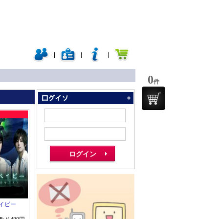
|
|
|
0
件
イビー