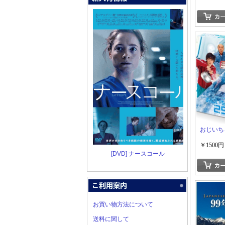
おじいち
￥1500円
[DVD] ナースコール
お買い物方法について
送料に関して