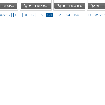
前ページ
1
…
98
99
100
101
102
103
104
…
111
次ペー