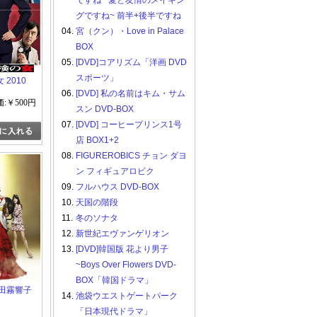
ですね ~愛と友情のメイキン
グですね~ 前半+後半ですね
04.
宮（クン）・Love in Palace
BOX
05.
[DVD]コアリズム「洋画 DVD
スポーツ」
2010
06.
[DVD] 私の名前はキム・サム
:￥500円
スン DVD-BOX
07.
[DVD] コーヒープリンス1号
店 BOX1+2
08.
FIGUREROBICS チョン ダヨ
ン フィギュアロビク
09.
フルハウス DVD-BOX
10.
天国の階段
11.
冬のソナタ
12.
新世紀エヴァンゲリオン
13.
[DVD]韓国版 花より男子
~Boys Over Flowers DVD-
BOX「韓国ドラマ」
小田霧響子
14.
池袋ウエストゲートパーク
「日本現代ドラマ」