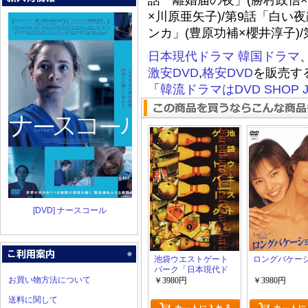
話「離婚届の夜」(勝村政信×
×川原亜矢子)/第9話「白い夜
ンカ」(豊原功補×櫻井淳子)/
日本現代ドラマ
韓国ドラマ
激安DVD
,
格安DVD
を販売す
「
韓流ドラマはDVD SHOP J
[DVD] ナースコール
池袋ウエストゲート
ロングバケー
パーク「日本現代ド
お買い物方法について
ラマ」
￥3980円
￥3980円
送料に関して