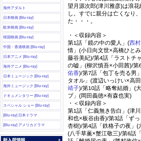
望月源次郎(津川雅彦)は浪
海外アダルト
し。すでに親分は亡くなり
日本映画 [Blu-ray]
た・・・。
欧米映画 [Blu-ray]
・＜収録内容＞
韓国映画 [Blu-ray]
第1話「鏡の中の愛人」(
西村
中国・香港映画 [Blu-ray]
情」(小日向文世×高橋ひとみ
日本アニメ [Blu-ray]
藤谷美紀)/第4話「ラストチ
の嘘」(柳沢慎吾×小田茜)/
海外アニメ [Blu-ray]
佑香
)/第7話「包丁を売る男
日本ミュージック [Blu-ray]
タオル」(渡辺いっけい×高田
海外ミュージック [Blu-ray]
靖子
)/第10話「略奪結婚」(
ブ」(岡田義徳×有森也実)
ドキュメンタリー [Blu-ray]
・＜収録内容＞
スペシャル ショー [Blu-ray]
第1話「仁義無き告白」(津川
[Blu-ray] 日本ドラマ
和也×板谷由香)/第3話「ず
[Blu-ray] アメリカドラマ
杏樹)/第4話「鉄格子の夜」(
(八千草薫×蟹江敬三)/第6話