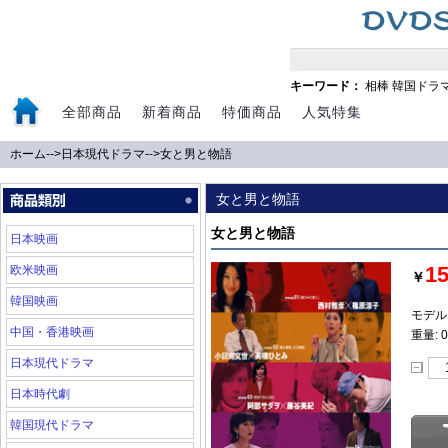
キーワード：
相棒
韓国ドラ
全部商品
新着商品
特価商品
人気特集
ホーム
-->
日本現代ドラマ
-->
女と男と物語
女と男と物語
女と男と物語
日本映画
1
欧米映画
￥
韓国映画
モデル: 
中国・香港映画
重量: 0
日本現代ドラマ
日本時代劇
韓国現代ドラマ