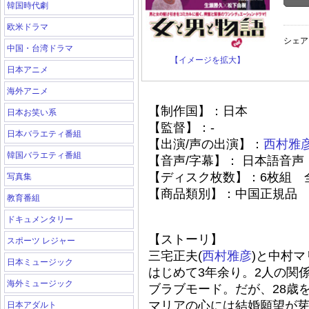
韓国時代劇
欧米ドラマ
シェア
中国・台湾ドラマ
【イメージを拡大】
日本アニメ
海外アニメ
【制作国】：日本
日本お笑い系
【監督】：-
日本バラエティ番組
【出演/声の出演】：
西村雅
韓国バラエティ番組
【音声/字幕】： 日本語音声
【ディスク枚数】：6枚組 全
写真集
【商品類別】：中国正規品
教育番組
ドキュメンタリー
【ストーリ】
スポーツ レジャー
三宅正夫(
西村雅彦
)と中村マ
日本ミュージック
はじめて3年余り。2人の関
海外ミュージック
ブラブモード。だが、28歳
マリアの心には結婚願望が
日本アダルト