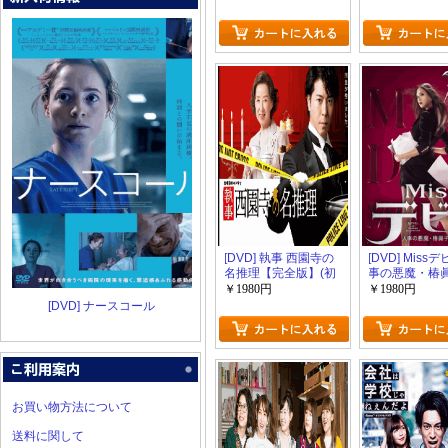
[DVD] 執事 西園寺の
[DVD] Miss
名推理【完全版】(初
事の悪魔・椿
回生産限定版)
【完全版】(初
￥1980円
￥1980円
限定版)
[DVD] ナースコール
お買い物方法について
送料に関して