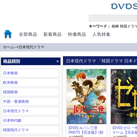
キーワード：
相棒
韓国ドラ
全部商品
新着商品
特価商品
人気特集
ホーム
-->
日本現代ドラマ
日本現代ドラマ 「韓国ドラマ 日本ドラ
日本映画
欧米映画
韓国映画
中国・香港映画
日本現代ドラマ
日本時代劇
[DVD] ルパン三世
[DVD] ゼロ 
韓国現代ドラマ
PART5【完全版】(初
ゲーム【完全版