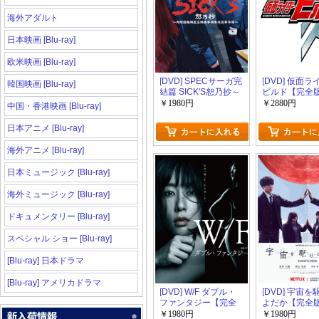
海外アダルト
日本映画 [Blu-ray]
欧米映画 [Blu-ray]
[DVD] SPECサーガ完
[DVD] 仮面
韓国映画 [Blu-ray]
結篇 SICK'S恕乃抄～
ビルド【完全版
内閣情報調査室特務
回生産限定版)
￥1980円
￥2880円
中国・香港映画 [Blu-ray]
事項専従係事件簿～
【完全版】(初回生産
日本アニメ [Blu-ray]
限定版)
海外アニメ [Blu-ray]
日本ミュージック [Blu-ray]
海外ミュージック [Blu-ray]
ドキュメンタリー [Blu-ray]
スペシャル ショー [Blu-ray]
[Blu-ray] 日本ドラマ
[Blu-ray] アメリカドラマ
[DVD] W/F ダブル・
[DVD] 宇宙
ファンタジー【完全
よだか【完全版
版】(初回生産限定版)
回生産限定版)
￥1980円
￥1980円