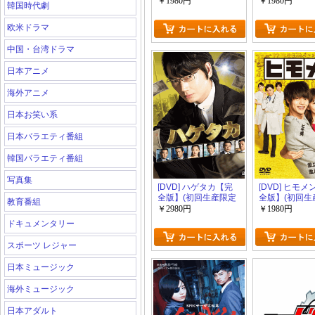
回生産限定版)
回生産限定版)
￥1980円
￥1980円
韓国時代劇
欧米ドラマ
中国・台湾ドラマ
日本アニメ
海外アニメ
日本お笑い系
日本バラエティ番組
韓国バラエティ番組
写真集
[DVD] ハゲタカ【完
[DVD] ヒモ
全版】(初回生産限定
全版】(初回生
教育番組
版)
版)
￥2980円
￥1980円
ドキュメンタリー
スポーツ レジャー
日本ミュージック
海外ミュージック
日本アダルト