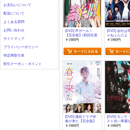
お支払いについて
配送について
よくある質問
お問い合わせ
[DVD] 声ガール！
[DVD] 会社
【完全版】(初回生産
ゃねぇんだよ
サイトマップ
限定版)
版】(初回生産
￥1980円
￥1980円
プライバシーポリシー
特定商取引表
割引クーポン・ポイント
[DVD] 連続ドラマW
[DVD] モン
春が来た【完全版】
スト伯―華麗
(初回生産限定版)
讐【完全版】(
￥1980円
￥1980円
産限定版)