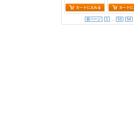
前ページ
1
…
53
54