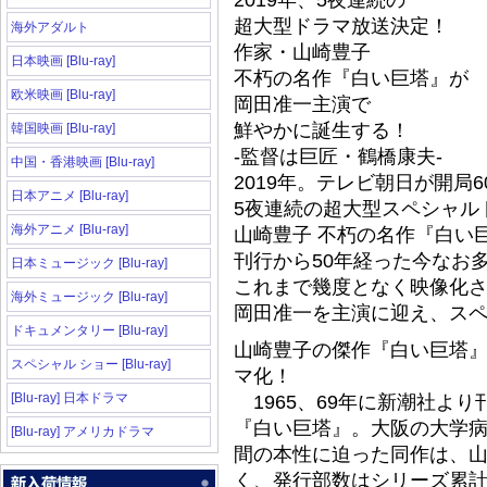
2019年、5夜連続の
超大型ドラマ放送決定！
海外アダルト
作家・山崎豊子
日本映画 [Blu-ray]
不朽の名作『白い巨塔』が
欧米映画 [Blu-ray]
岡田准一主演で
鮮やかに誕生する！
韓国映画 [Blu-ray]
-監督は巨匠・鶴橋康夫-
中国・香港映画 [Blu-ray]
2019年。テレビ朝日が開局
日本アニメ [Blu-ray]
5夜連続の超大型スペシャル
海外アニメ [Blu-ray]
山崎豊子 不朽の名作『白い
刊行から50年経った今なお
日本ミュージック [Blu-ray]
これまで幾度となく映像化
海外ミュージック [Blu-ray]
岡田准一を主演に迎え、ス
ドキュメンタリー [Blu-ray]
山崎豊子の傑作『白い巨塔』
スペシャル ショー [Blu-ray]
マ化！
[Blu-ray] 日本ドラマ
1965、69年に新潮社よ
『白い巨塔』。大阪の大学
[Blu-ray] アメリカドラマ
間の本性に迫った同作は、山
く、発行部数はシリーズ累計