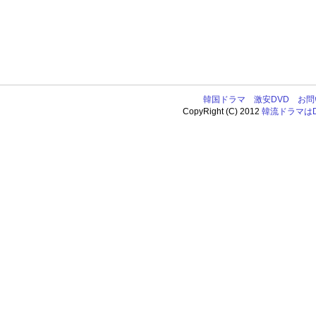
韓国ドラマ
激安DVD
お問
CopyRight (C) 2012
韓流ドラマはDV