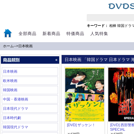
キーワード：
相棒
韓国ドラ
全部商品
新着商品
特価商品
人気特集
ホーム
-->
日本映画
日本映画 「韓国ドラマ 日本ドラマ 海
日本映画
欧米映画
韓国映画
中国・香港映画
日本現代ドラマ
日本時代劇
[DVD] ザッケン！
[DVD] 西部警
韓国現代ドラマ
SPECIAL