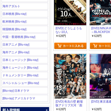
海外アダルト
日本映画 [Blu-ray]
欧米映画 [Blu-ray]
[DVD] どうしようも
[DVD] NINJA
韓国映画 [Blu-ray]
ない10人
～BLACKFOX 
SHOGUN'S N
￥628円
￥628円
中国・香港映画 [Blu-ray]
日本アニメ [Blu-ray]
海外アニメ [Blu-ray]
日本ミュージック [Blu-ray]
海外ミュージック [Blu-ray]
ドキュメンタリー [Blu-ray]
スペシャル ショー [Blu-ray]
[Blu-ray] 日本ドラマ
[Blu-ray] アメリカドラマ
[DVD] 有吉の壁 劇場
[DVD] 東京逃
版アドリブ大河「面
白城の18人」
￥628円
￥628円