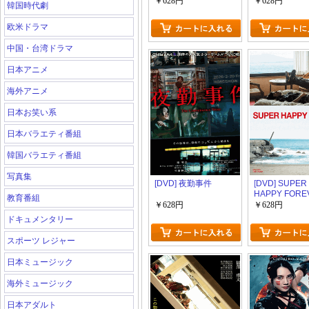
￥628円
￥628円
韓国時代劇
欧米ドラマ
中国・台湾ドラマ
日本アニメ
海外アニメ
日本お笑い系
日本バラエティ番組
韓国バラエティ番組
写真集
[DVD] 夜勤事件
[DVD] SUPER
HAPPY FORE
教育番組
￥628円
￥628円
ドキュメンタリー
スポーツ レジャー
日本ミュージック
海外ミュージック
日本アダルト