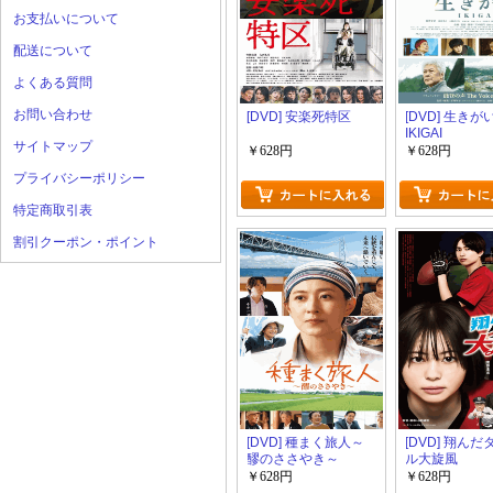
お支払いについて
配送について
よくある質問
お問い合わせ
[DVD] 安楽死特区
[DVD] 生きが
IKIGAI
サイトマップ
￥628円
￥628円
プライバシーポリシー
特定商取引表
割引クーポン・ポイント
[DVD] 種まく旅人～
[DVD] 翔ん
醪のささやき～
ル大旋風
￥628円
￥628円