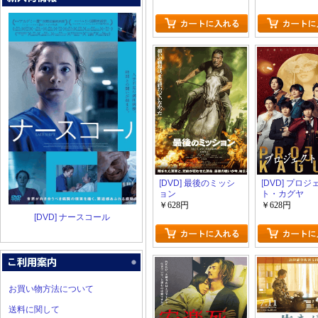
[DVD] 最後のミッシ
[DVD] プロジ
ョン
ト・カグヤ
￥628円
￥628円
[DVD] ナースコール
お買い物方法について
送料に関して