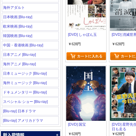
海外アダルト
日本映画 [Blu-ray]
欧米映画 [Blu-ray]
[DVD] しゃぼん玉
[DVD] 消滅世
韓国映画 [Blu-ray]
￥628円
￥628円
中国・香港映画 [Blu-ray]
日本アニメ [Blu-ray]
海外アニメ [Blu-ray]
日本ミュージック [Blu-ray]
海外ミュージック [Blu-ray]
ドキュメンタリー [Blu-ray]
スペシャル ショー [Blu-ray]
[Blu-ray] 日本ドラマ
[Blu-ray] アメリカドラマ
[DVD] 国宝
[DVD] 星野
日も走る
￥628円
￥628円