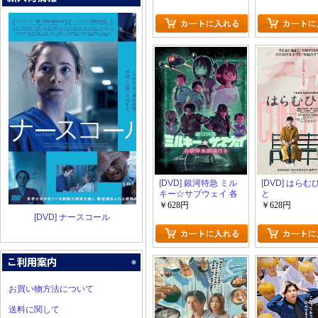
[DVD] 銀河特急 ミル
[DVD] はら
キー☆サブウェイ 各
と
駅停車劇場行き
￥628円
￥628円
[DVD] ナースコール
お買い物方法について
送料に関して