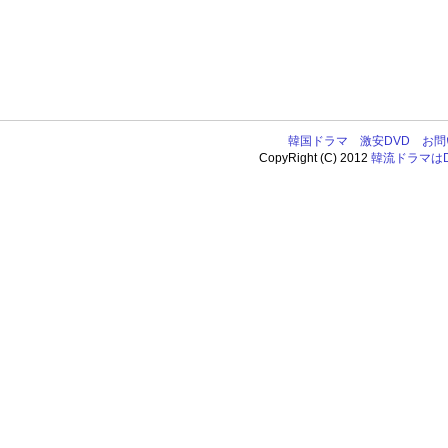
韓国ドラマ
激安DVD
お問
CopyRight (C) 2012
韓流ドラマはDV