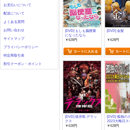
お支払いについて
配送について
よくある質問
お問い合わせ
[DVD] もしも脳梗塞
[DVD] 金髪
になったなら
サイトマップ
￥628円
￥628円
プライバシーポリシー
特定商取引表
割引クーポン・ポイント
[DVD] 彼岸島 デラッ
[DVD] 孤独
クス
2023大晦日
ル 井之頭五郎
￥628円
￥628円
逃避行『探さ