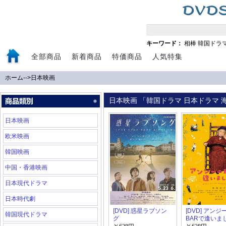
キーワード：
相棒
韓国ドラ
全部商品
新着商品
特価商品
人気特集
ホーム
-->
日本映画
日本映画 「韓国ドラマ 日本ドラマ 海
日本映画
欧米映画
韓国映画
中国・香港映画
日本現代ドラマ
日本時代劇
[DVD] 惑星ラブソン
[DVD] アンジ
韓国現代ドラマ
グ
BARで逢いま