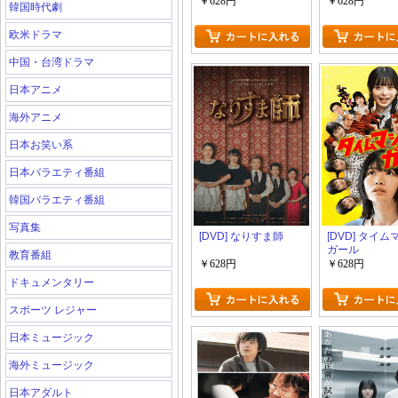
￥628円
￥628円
韓国時代劇
欧米ドラマ
中国・台湾ドラマ
日本アニメ
海外アニメ
日本お笑い系
日本バラエティ番組
韓国バラエティ番組
写真集
[DVD] なりすま師
[DVD] タイ
ガール
教育番組
￥628円
￥628円
ドキュメンタリー
スポーツ レジャー
日本ミュージック
海外ミュージック
日本アダルト