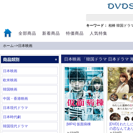
キーワード：
相棒
韓国ドラ
全部商品
新着商品
特価商品
人気特集
ホーム
-->
日本映画
日本映画 「韓国ドラマ 日本ドラマ 海
日本映画
欧米映画
韓国映画
中国・香港映画
日本現代ドラマ
日本時代劇
[MP4] 仮面病棟
[DVD] わた
韓国現代ドラマ
の恋なんてあ