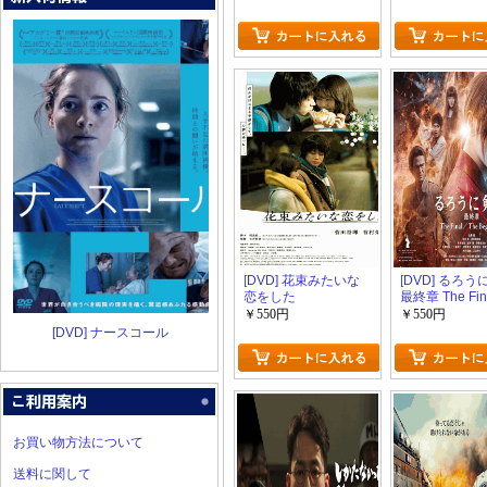
[DVD] 花束みたいな
[DVD] るろ
恋をした
最終章 The Fina
The Beginnin
￥550円
￥550円
[DVD] ナースコール
お買い物方法について
送料に関して