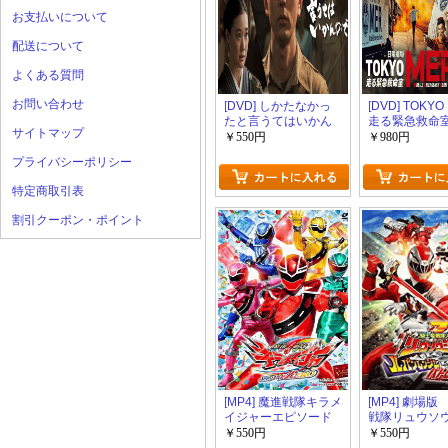
お支払いについて
配送について
よくある質問
お問い合わせ
[DVD] しかたなかっ
[DVD] TOKYO
たと言うてはいかん
走る緊急救命
サイトマップ
のです
￥550円
￥980円
プライバシーポリシー
特定商取引表
割引クーポン・ポイント
[MP4] 魔進戦隊キラメ
[MP4] 劇場
イジャーエピソード
戦隊リュウソ
ZERO （1.36）
ーＶＳルパン
￥550円
￥550円
ャーＶＳパト