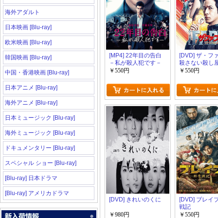
海外アダルト
日本映画 [Blu-ray]
欧米映画 [Blu-ray]
[MP4] 22年目の告白
[DVD] ザ・
韓国映画 [Blu-ray]
－私が殺人犯です－
殺さない殺し
￥550円
￥550円
中国・香港映画 [Blu-ray]
日本アニメ [Blu-ray]
海外アニメ [Blu-ray]
日本ミュージック [Blu-ray]
海外ミュージック [Blu-ray]
ドキュメンタリー [Blu-ray]
スペシャル ショー [Blu-ray]
[Blu-ray] 日本ドラマ
[Blu-ray] アメリカドラマ
[DVD] きれいのくに
[DVD] ブレイ
戦記
￥980円
￥550円