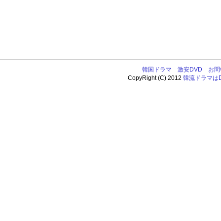
韓国ドラマ
激安DVD
お問
CopyRight (C) 2012
韓流ドラマはDV