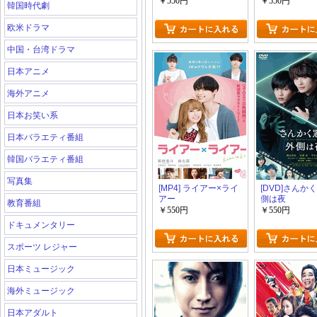
いって思って
￥550円
￥550円
韓国時代劇
欧米ドラマ
中国・台湾ドラマ
日本アニメ
海外アニメ
日本お笑い系
日本バラエティ番組
韓国バラエティ番組
写真集
[MP4] ライアー×ライ
[DVD]さんか
アー
側は夜
教育番組
￥550円
￥550円
ドキュメンタリー
スポーツ レジャー
日本ミュージック
海外ミュージック
日本アダルト