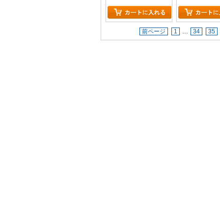
ャー （2.83）
前ページ
1
…
34
35