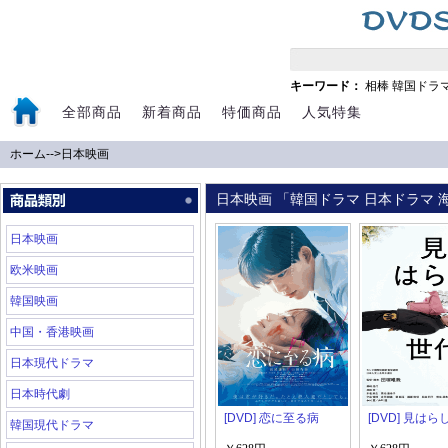
キーワード：
相棒
韓国ドラ
全部商品
新着商品
特価商品
人気特集
ホーム
-->
日本映画
日本映画 「韓国ドラマ 日本ドラマ 海
日本映画
欧米映画
韓国映画
中国・香港映画
日本現代ドラマ
日本時代劇
[DVD] 恋に至る病
[DVD] 見は
韓国現代ドラマ