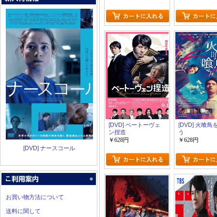
[DVD] ベートーヴェ
[DVD] 火喰
ン捏造
う
￥628円
￥628円
[DVD] ナースコール
お買い物方法について
送料に関して