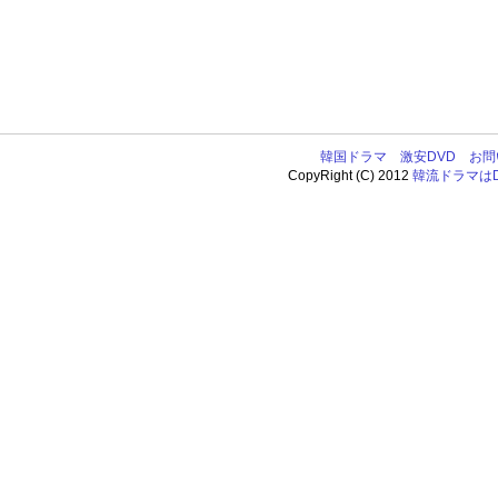
韓国ドラマ
激安DVD
お問
CopyRight (C) 2012
韓流ドラマはDV