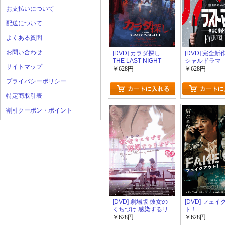
お支払いについて
配送について
よくある質問
お問い合わせ
[DVD] カラダ探し
[DVD] 完全
THE LAST NIGHT
シャルドラマ 
サイトマップ
トマン－全盲
￥628円
￥628円
官－ FAKE／
プライバシーポリシー
TRUTH』
特定商取引表
割引クーポン・ポイント
[DVD] 劇場版 彼女の
[DVD] フェ
くちづけ 感染するリ
ト！
ビドー
￥628円
￥628円