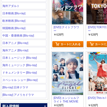
海外アダルト
日本映画 [Blu-ray]
欧米映画 [Blu-ray]
[DVD] ナイトフラワ
[DVD] TOK
韓国映画 [Blu-ray]
ー
ー
￥628円
￥628円
中国・香港映画 [Blu-ray]
日本アニメ [Blu-ray]
海外アニメ [Blu-ray]
日本ミュージック [Blu-ray]
海外ミュージック [Blu-ray]
ドキュメンタリー [Blu-ray]
スペシャル ショー [Blu-ray]
[Blu-ray] 日本ドラマ
[Blu-ray] アメリカドラマ
[DVD] エンジェルフ
[DVD] This is I
ライト THE MOVIE
￥628円
￥628円