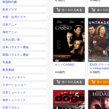
￥380円
￥648円
韓国時代劇
欧米ドラマ
中国・台湾ドラマ
日本アニメ
海外アニメ
日本お笑い系
日本バラエティ番組
韓国バラエティ番組
写真集
カジノCASINO
[DVD] ブラ
ト Untraceabl
教育番組
￥648円
￥380円
ドキュメンタリー
スポーツ レジャー
日本ミュージック
海外ミュージック
日本アダルト