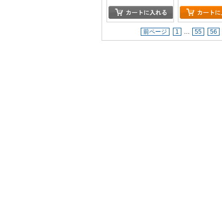
前ページ
1
…
55
56