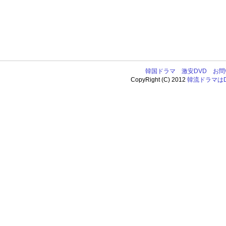
韓国ドラマ
激安DVD
お問
CopyRight (C) 2012
韓流ドラマはDV