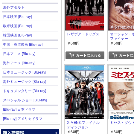
海外アダルト
日本映画 [Blu-ray]
欧米映画 [Blu-ray]
レザボア・ドッグス
オーシャン・
韓国映画 [Blu-ray]
ファイヤー
￥648円
￥648円
中国・香港映画 [Blu-ray]
日本アニメ [Blu-ray]
海外アニメ [Blu-ray]
日本ミュージック [Blu-ray]
海外ミュージック [Blu-ray]
ドキュメンタリー [Blu-ray]
スペシャル ショー [Blu-ray]
[Blu-ray] 日本ドラマ
[Blu-ray] アメリカドラマ
X-MEN3:ファイナル
ミセス・ダウ
ディシジョン
￥648円
￥648円