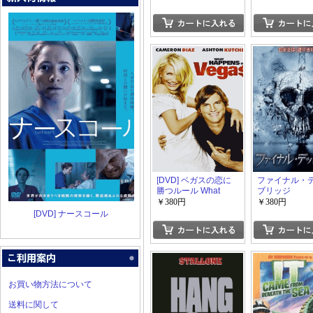
[DVD] ベガスの恋に
ファイナル・
勝つルール What
ブリッジ
Happens In Vegas
￥380円
￥380円
[DVD] ナースコール
お買い物方法について
送料に関して