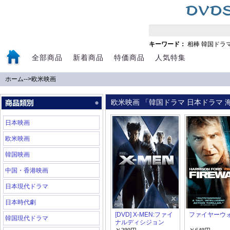
キーワード：
相棒
韓国ドラ
全部商品
新着商品
特価商品
人気特集
ホーム
-->
欧米映画
欧米映画 「韓国ドラマ 日本ドラマ 海
日本映画
欧米映画
韓国映画
中国・香港映画
日本現代ドラマ
日本時代劇
[DVD] X-MEN:ファイ
ファイヤーウ
韓国現代ドラマ
ナルディシジョン