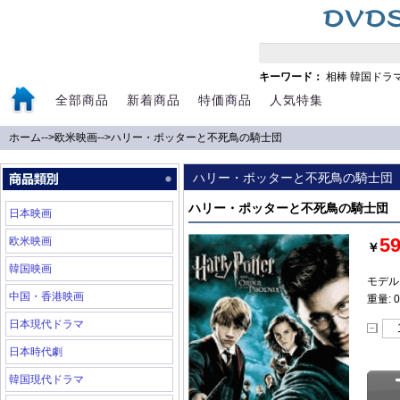
キーワード：
相棒
韓国ドラ
全部商品
新着商品
特価商品
人気特集
ホーム
-->
欧米映画
-->
ハリー・ポッターと不死鳥の騎士団
ハリー・ポッターと不死鳥の騎士団
ハリー・ポッターと不死鳥の騎士団
日本映画
5
欧米映画
￥
韓国映画
モデル:
中国・香港映画
重量: 0
日本現代ドラマ
日本時代劇
韓国現代ドラマ