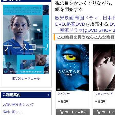
視の目をかいくぐりながら
練を開始する
欧米映画
韓国ドラマ
、
日本
DVD
,
格安DVD
を販売する
D
「
韓流ドラマはDVD SHOP J
[DVD] ナースコール
アバター
ウォンテッド
￥380円
￥480円
お買い物方法について
送料に関して