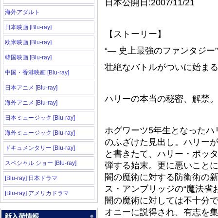
日本公開日:2007/11/21
海外アダルト
日本映画 [Blu-ray]
【ストーリー】
欧米映画 [Blu-ray]
“― 史上最強のファンタジー” - Pe
韓国映画 [Blu-ray]
壮絶なバトルがついに始まる
中国・香港映画 [Blu-ray]
日本アニメ [Blu-ray]
ハリーの本当の秘密、解禁
海外アニメ [Blu-ray]
日本ミュージック [Blu-ray]
ホグワーツ5年生となったハ
海外ミュージック [Blu-ray]
のふざけた見出し。ハリー
ドキュメンタリー [Blu-ray]
と書きたて、ハリー・ポッタ
スペシャル ショー [Blu-ray]
弾する始末。更に悪いこと
闇の魔術に対する防衛術の
[Blu-ray] 日本ドラマ
ス・アンブリッジの“魔法省
[Blu-ray] アメリカドラマ
闇の魔術に対しては不十分
オニーに説得され、有志を集