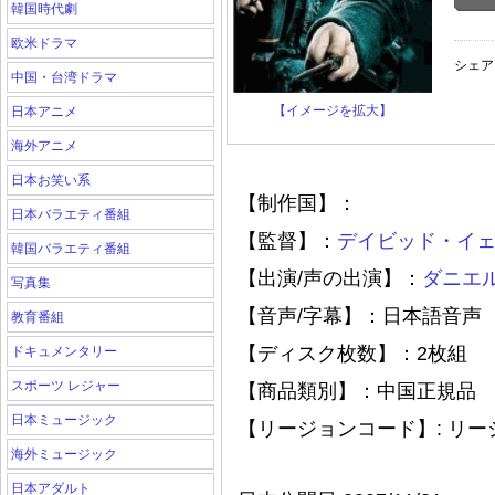
韓国時代劇
欧米ドラマ
シェア
中国・台湾ドラマ
【イメージを拡大】
日本アニメ
海外アニメ
日本お笑い系
【制作国】：
日本バラエティ番組
【監督】：
デイビッド・イ
韓国バラエティ番組
【出演/声の出演】：
ダニエ
写真集
【音声/字幕】：日本語音声
教育番組
【ディスク枚数】：2枚組
ドキュメンタリー
スポーツ レジャー
【商品類別】：中国正規品
日本ミュージック
【リージョンコード】: リ
海外ミュージック
日本アダルト