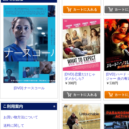
[DVD] 恋愛だけじゃ
[DVD] ハー
ダメかしら?
ジャー 炎の奪
￥398円
￥538円
[DVD] ナースコール
お買い物方法について
送料に関して