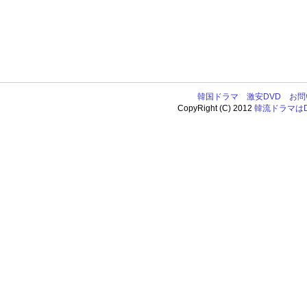
韓国ドラマ
激安DVD
お問
CopyRight (C) 2012
韓流ドラマはDV