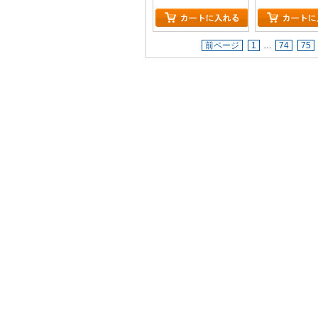
前ページ
1
…
74
75