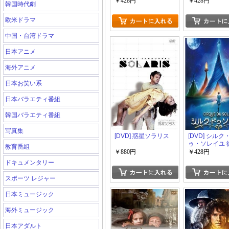
ー
￥428円
￥428円
韓国時代劇
欧米ドラマ
中国・台湾ドラマ
日本アニメ
海外アニメ
日本お笑い系
日本バラエティ番組
韓国バラエティ番組
写真集
[DVD] 惑星ソラリス
[DVD] シルク
ゥ・ソレイユ 
教育番組
らの物語
￥880円
￥428円
ドキュメンタリー
スポーツ レジャー
日本ミュージック
海外ミュージック
日本アダルト