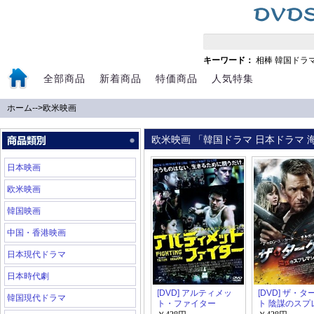
キーワード：
相棒
韓国ドラ
全部商品
新着商品
特価商品
人気特集
ホーム
-->
欧米映画
欧米映画 「韓国ドラマ 日本ドラマ 海
日本映画
欧米映画
韓国映画
中国・香港映画
日本現代ドラマ
日本時代劇
[DVD] アルティメッ
[DVD] ザ・
韓国現代ドラマ
ト・ファイター
ト 陰謀のスプ