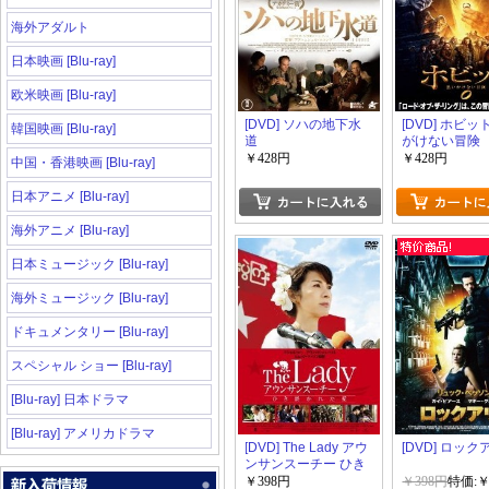
海外アダルト
日本映画 [Blu-ray]
欧米映画 [Blu-ray]
[DVD] ソハの地下水
[DVD] ホビッ
韓国映画 [Blu-ray]
道
がけない冒険
￥428円
￥428円
中国・香港映画 [Blu-ray]
日本アニメ [Blu-ray]
海外アニメ [Blu-ray]
日本ミュージック [Blu-ray]
海外ミュージック [Blu-ray]
ドキュメンタリー [Blu-ray]
スペシャル ショー [Blu-ray]
[Blu-ray] 日本ドラマ
[Blu-ray] アメリカドラマ
[DVD] The Lady アウ
[DVD] ロッ
ンサンスーチー ひき
裂かれた愛
￥398円
￥398円
特価:￥