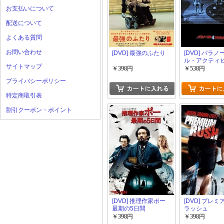
お支払いについて
配送について
よくある質問
お問い合わせ
[DVD] 最強のふたり
[DVD] パラノ
ル・アクティ
サイトマップ
￥398円
￥538円
プライバシーポリシー
特定商取引表
割引クーポン・ポイント
[DVD] 推理作家ポー
[DVD] プレ
最期の5日間
ラッシュ
￥398円
￥398円