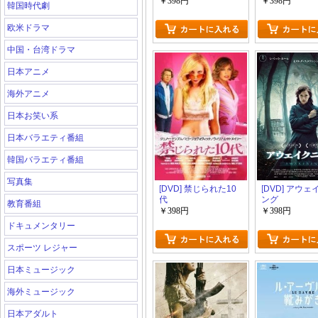
￥398円
￥398円
韓国時代劇
欧米ドラマ
中国・台湾ドラマ
日本アニメ
海外アニメ
日本お笑い系
日本バラエティ番組
韓国バラエティ番組
写真集
[DVD] 禁じられた10
[DVD] アウ
代
ング
教育番組
￥398円
￥398円
ドキュメンタリー
スポーツ レジャー
日本ミュージック
海外ミュージック
日本アダルト