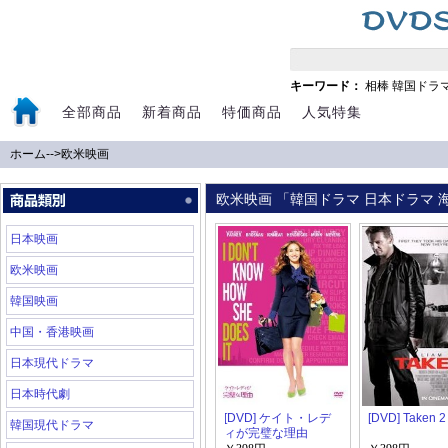
キーワード：
相棒
韓国ドラ
全部商品
新着商品
特価商品
人気特集
ホーム
-->
欧米映画
欧米映画 「韓国ドラマ 日本ドラマ 海
日本映画
欧米映画
韓国映画
中国・香港映画
日本現代ドラマ
日本時代劇
[DVD] ケイト・レデ
[DVD] Taken 2
韓国現代ドラマ
ィが完璧な理由