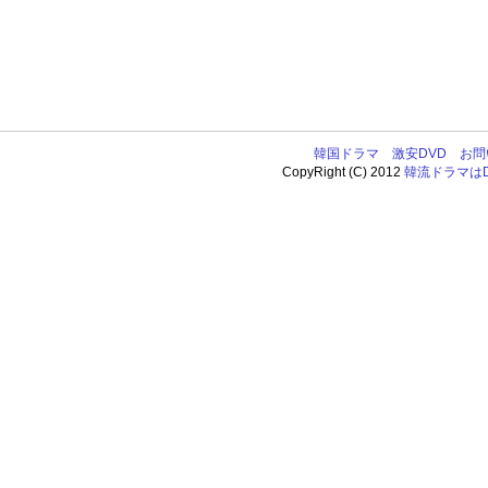
韓国ドラマ
激安DVD
お問
CopyRight (C) 2012
韓流ドラマはDV