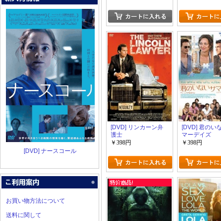
[DVD] リンカーン弁
[DVD] 君の
護士
マーデイズ
￥398円
￥398円
[DVD] ナースコール
お買い物方法について
送料に関して