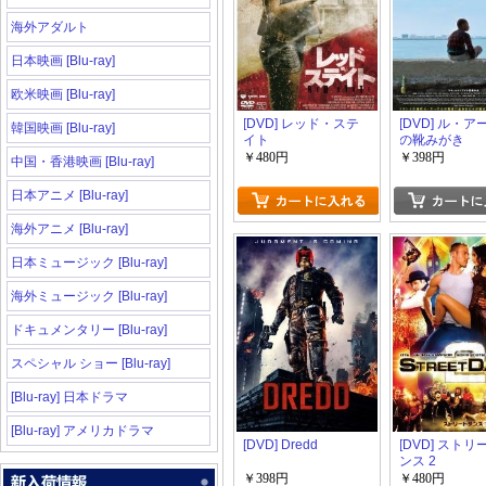
海外アダルト
日本映画 [Blu-ray]
欧米映画 [Blu-ray]
[DVD] レッド・ステ
[DVD] ル・
韓国映画 [Blu-ray]
イト
の靴みがき
￥480円
￥398円
中国・香港映画 [Blu-ray]
日本アニメ [Blu-ray]
海外アニメ [Blu-ray]
日本ミュージック [Blu-ray]
海外ミュージック [Blu-ray]
ドキュメンタリー [Blu-ray]
スペシャル ショー [Blu-ray]
[Blu-ray] 日本ドラマ
[Blu-ray] アメリカドラマ
[DVD] Dredd
[DVD] スト
ンス 2
￥398円
￥480円