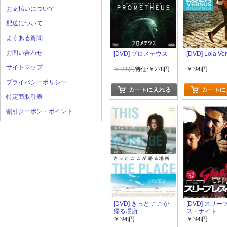
お支払いについて
配送について
よくある質問
お問い合わせ
[DVD] プロメテウス
[DVD] Lola Ve
サイトマップ
￥398円
特価:￥278円
￥398円
プライバシーポリシー
特定商取引表
割引クーポン・ポイント
[DVD] きっと ここが
[DVD] スリー
帰る場所
ス・ナイト
￥398円
￥398円