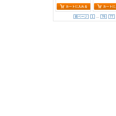
前ページ
1
…
76
77