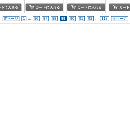
前ページ
1
…
86
87
88
89
90
91
92
…
113
次ページ