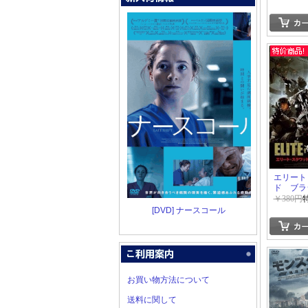
エリート
ド ブラ
隊BOPE
￥380円
[DVD] ナースコール
お買い物方法について
送料に関して