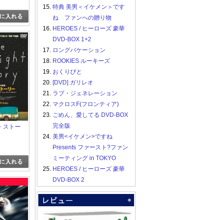
15.
特典 美男＜イケメン＞です
ね ファンへの贈り物
16.
HEROES / ヒーローズ 豪華
DVD-BOX 1+2
17.
ロングバケーション
18.
ROOKIES ルーキーズ
19.
おくりびと
20.
[DVD] ガリレオ
21.
ラブ・ジェネレーション
22.
マクロスF(フロンティア)
23.
ごめん、愛してる DVD-BOX
完全版
・ストー
24.
美男<イケメン>ですね
Presents ファースト?ファン
ミーティング in TOKYO
25.
HEROES / ヒーローズ 豪華
DVD-BOX 2