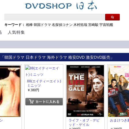
キーワード：
相棒
韓国ドラマ
名探偵コナン
木村拓哉
宮崎駿
宇宙戦艦
品
人気特集
 「韓国ドラマ 日本ドラマ 海外ドラマ 格安DVD 激安DVD販売」
88(エイティーエイト)
ミニッツ
￥380円
ン
ライフ・オブ・デビ
おまけつき
ッド・ゲイル