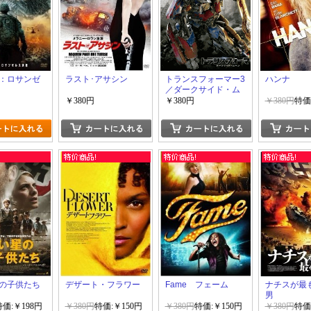
：ロサンゼ
ラスト･アサシン
トランスフォーマー3
ハンナ
／ダークサイド・ム
ーン
￥380円
￥380円
￥380円
特価
の子供たち
デザート・フラワー
Fame フェーム
ナチスが最
男
特価:￥198円
￥380円
特価:￥150円
￥380円
特価:￥150円
￥380円
特価