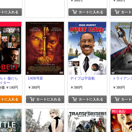
￥380円
￥380円
ルト 傷だら
1408号室
デイブは宇宙船
トライアン
イター
特価:￥140円
￥380円
￥380円
￥380円