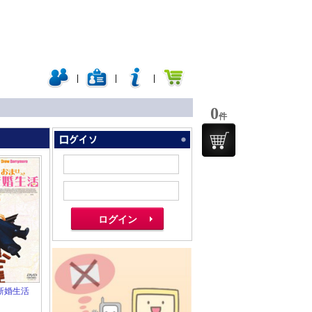
|
|
|
0
件
新婚生活