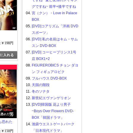
ですね ~愛と友情のメイキン
グですね~ 前半+後半ですね
04.
宮（クン）・Love in Palace
BOX
05.
[DVD]コアリズム「洋画 DVD
スポーツ」
06.
[DVD] 私の名前はキム・サム
:￥198円
スン DVD-BOX
07.
[DVD] コーヒープリンス1号
店 BOX1+2
08.
FIGUREROBICS チョン ダヨ
ン フィギュアロビク
09.
フルハウス DVD-BOX
10.
天国の階段
11.
冬のソナタ
12.
新世紀エヴァンゲリオン
13.
[DVD]韓国版 花より男子
~Boys Over Flowers DVD-
BOX「韓国ドラマ」
も恐れた
14.
池袋ウエストゲートパーク
「日本現代ドラマ」
:￥150円