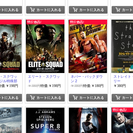
・スクワッ
エリート・スクワッ
ネバー・バックダウ
ストレイト
ジル特殊部
ド
ン 2
リー
特価:￥198円
￥380円
特価:￥198円
￥380円
特価:￥180円
￥380円