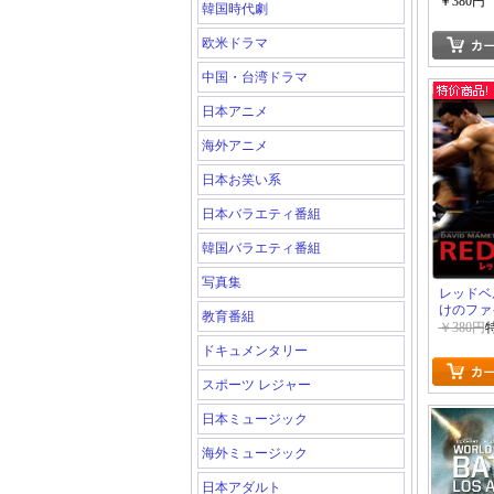
￥380円
韓国時代劇
欧米ドラマ
中国・台湾ドラマ
日本アニメ
海外アニメ
日本お笑い系
日本バラエティ番組
韓国バラエティ番組
写真集
レッドベ
けのファ
教育番組
￥380円
ドキュメンタリー
スポーツ レジャー
日本ミュージック
海外ミュージック
日本アダルト