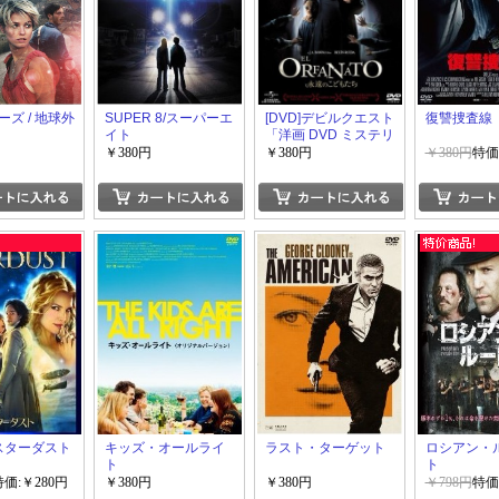
ズ / 地球外
SUPER 8/スーパーエ
[DVD]デビルクエスト
復讐捜査線
イト
「洋画 DVD ミステリ
ー・サスペンス」
￥380円
￥380円
￥380円
特価
y スターダスト
キッズ・オールライ
ラスト・ターゲット
ロシアン・
ト
ト
特価:￥280円
￥380円
￥380円
￥798円
特価