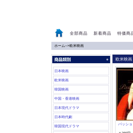
全部商品
新着商品
特価商
ホーム
-->
欧米映画
0
欧米映画
日本映画
欧米映画
韓国映画
中国・香港映画
日本現代ドラマ
日本時代劇
パッショ
韓国現代ドラマ