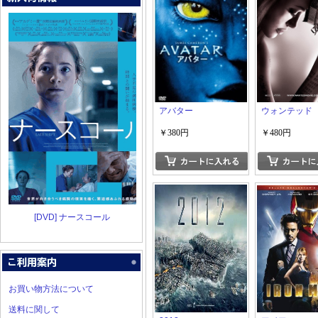
アバター
ウォンテッド
￥380円
￥480円
[DVD] ナースコール
お買い物方法について
送料に関して