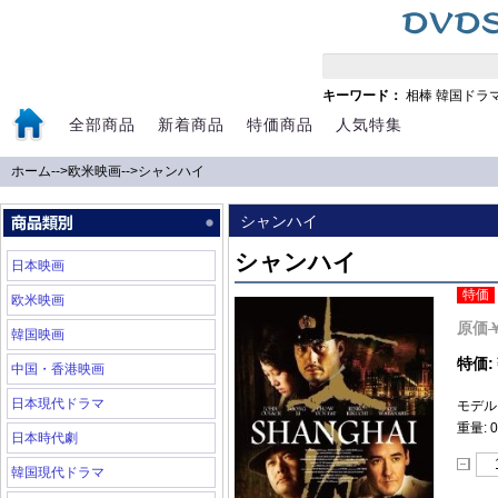
キーワード：
相棒
韓国ドラ
全部商品
新着商品
特価商品
人気特集
ホーム
-->
欧米映画
-->
シャンハイ
シャンハイ
シャンハイ
日本映画
特価
欧米映画
原価
韓国映画
特価:
中国・香港映画
日本現代ドラマ
モデル: 
重量: 0
日本時代劇
韓国現代ドラマ