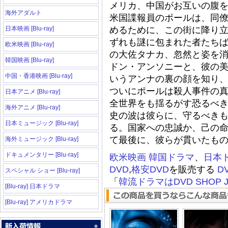
メリカ、中国がお互いの腹
海外アダルト
米国諜報員のポールは、同
日本映画 [Blu-ray]
めるために、この街に降り
ずれも謎に包まれた者たち
欧米映画 [Blu-ray]
の大佐タナカ、忽然と姿を
韓国映画 [Blu-ray]
ドン・アンソニーと、彼の
中国・香港映画 [Blu-ray]
いうアンナの裏の顔を知り
ついにポールは殺人事件の
日本アニメ [Blu-ray]
全世界をも揺るがす恐るべ
海外アニメ [Blu-ray]
史の波は彼らに、守るべき
日本ミュージック [Blu-ray]
る。国家への忠誠か、己の
て最後に、彼らが貫いたも
海外ミュージック [Blu-ray]
ドキュメンタリー [Blu-ray]
欧米映画
韓国ドラマ
、
日本
DVD
,
格安DVD
を販売する
D
スペシャル ショー [Blu-ray]
「
韓流ドラマはDVD SHOP J
[Blu-ray] 日本ドラマ
[Blu-ray] アメリカドラマ