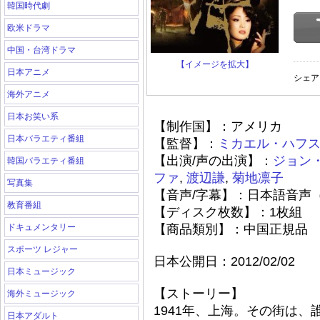
韓国時代劇
欧米ドラマ
中国・台湾ドラマ
【イメージを拡大】
日本アニメ
シェア
海外アニメ
日本お笑い系
【制作国】：アメリカ
日本バラエティ番組
【監督】：
ミカエル・ハフ
【出演/声の出演】：
ジョン
韓国バラエティ番組
ファ
,
渡辺謙
,
菊地凛子
写真集
【音声/字幕】：日本語音声
教育番組
【ディスク枚数】：1枚組
ドキュメンタリー
【商品類別】：中国正規品
スポーツ レジャー
日本公開日：2012/02/02
日本ミュージック
【ストーリー】
海外ミュージック
1941年、上海。その街は
日本アダルト