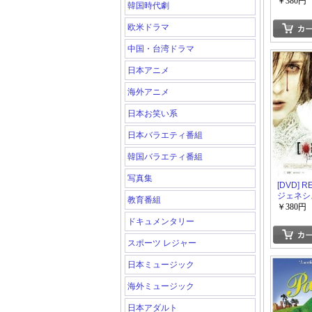
も死なな
￥380円
韓国時代劇
欧米ドラマ
中国・台湾ドラマ
日本アニメ
海外アニメ
日本お笑い系
日本バラエティ番組
韓国バラエティ番組
写真集
[DVD] 
ジェネシ
教育番組
￥380円
ドキュメンタリー
スポーツ レジャー
日本ミュージック
海外ミュージック
日本アダルト