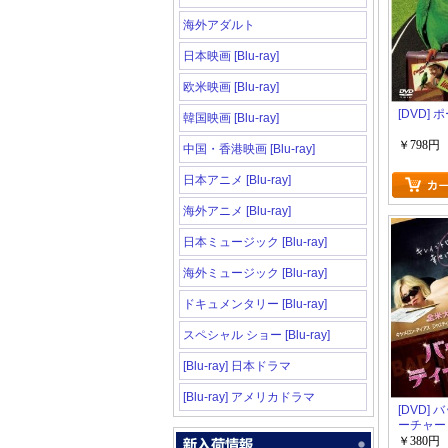
海外アダルト
日本映画 [Blu-ray]
欧米映画 [Blu-ray]
[DVD] 
韓国映画 [Blu-ray]
￥798円
中国・香港映画 [Blu-ray]
日本アニメ [Blu-ray]
海外アニメ [Blu-ray]
日本ミュージック [Blu-ray]
海外ミュージック [Blu-ray]
ドキュメンタリー [Blu-ray]
スペシャル ショー [Blu-ray]
[Blu-ray] 日本ドラマ
[Blu-ray] アメリカドラマ
[DVD]
ーチャー
コメディ
￥380円