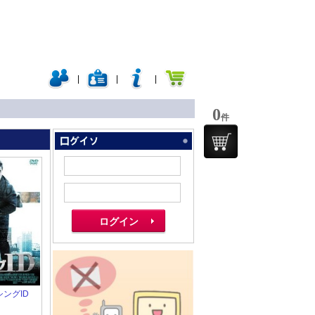
|
|
|
0
件
シングID