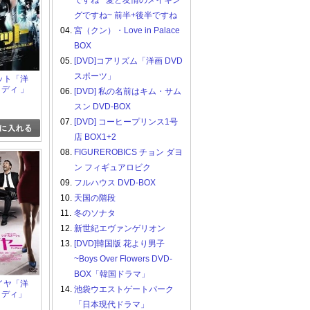
ですね ~愛と友情のメイキン
グですね~ 前半+後半ですね
04.
宮（クン）・Love in Palace
BOX
05.
[DVD]コアリズム「洋画 DVD
スポーツ」
ボット「洋
メディ 」
06.
[DVD] 私の名前はキム・サム
スン DVD-BOX
07.
[DVD] コーヒープリンス1号
店 BOX1+2
08.
FIGUREROBICS チョン ダヨ
ン フィギュアロビク
09.
フルハウス DVD-BOX
10.
天国の階段
11.
冬のソナタ
12.
新世紀エヴァンゲリオン
13.
[DVD]韓国版 花より男子
~Boys Over Flowers DVD-
BOX「韓国ドラマ」
レイヤ「洋
14.
池袋ウエストゲートパーク
メディ」
「日本現代ドラマ」