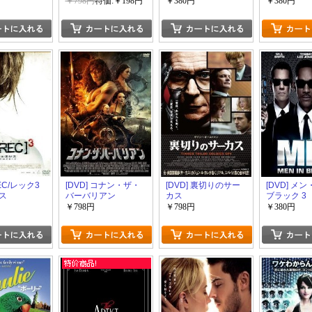
かった男
ィングプラン
￥798円
特価:￥198円
￥380円
￥380円
REC/レック3
[DVD] コナン・ザ・
[DVD] 裏切りのサー
[DVD] メ
ス
バーバリアン
カス
ブラック 3
￥798円
￥798円
￥380円