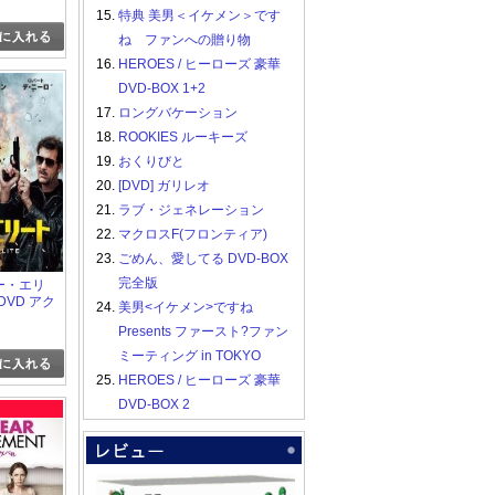
15.
特典 美男＜イケメン＞です
ね ファンへの贈り物
16.
HEROES / ヒーローズ 豪華
DVD-BOX 1+2
17.
ロングバケーション
18.
ROOKIES ルーキーズ
19.
おくりびと
20.
[DVD] ガリレオ
21.
ラブ・ジェネレーション
22.
マクロスF(フロンティア)
23.
ごめん、愛してる DVD-BOX
完全版
ラー・エリ
DVD アク
24.
美男<イケメン>ですね
Presents ファースト?ファン
ミーティング in TOKYO
25.
HEROES / ヒーローズ 豪華
DVD-BOX 2