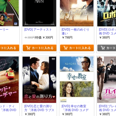
ポーリー
[DVD] アーティスト
[DVD] 一枚のめぐり
[DVD] ロ
逢い
画 DVD コ
￥380円
特価:￥300円
￥798円
￥380円
 バッド・ティ
[DVD] 恋と愛の測り
[DVD] 幸せの教室
[DVD] プ
「洋画 DVD
方「洋画 DVD ラブス
「洋画 DVD コメデ
画 DVD コ
」
トーリ」
ィ」
￥380円
￥380円
￥380円