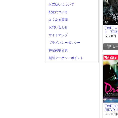
お支払いについて
配送について
よくある質問
お問い合わせ
[DVD]
ト「洋画 
サイトマップ
タジー」
￥380円
プライバシーポリシー
特定商取引表
割引クーポン・ポイント
[DVD]
画DVD 
ステリー
￥380円
ス」