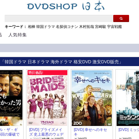
キーワード：
相棒
韓国ドラマ
名探偵コナン
木村拓哉
宮崎駿
宇宙戦艦
品
人気特集
 「韓国ドラマ 日本ドラマ 海外ドラマ 格安DVD 激安DVD販売」
 キル・ザ・ギ
[DVD] ブライズメイ
[DVD] 幸せへのキセ
[DVD] ミッ
36回の爆破で
ズ 史上最悪のウェデ
キ