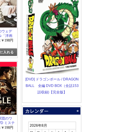
れのウェデ
ル「洋画
ディ」
:￥198円
[DVD] ドラゴンボール / DRAGON
BALL 全編 DVD BOX（全話153
話収録)【完全版】
九軍団のワ
VD ミステ
2026年8月
ペンス」
:￥198円