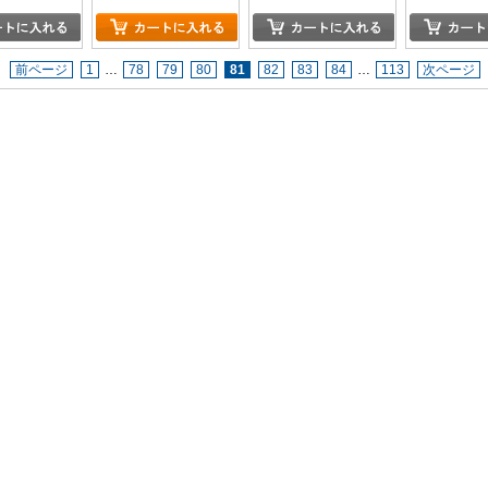
前ページ
1
…
78
79
80
81
82
83
84
…
113
次ページ