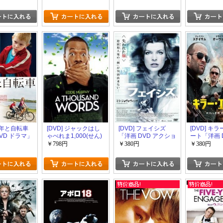
 少年と自転車
[DVD] ジャックはし
[DVD] フェイシズ
[DVD] キ
VD ドラマ」
ゃべれま1,000(せん)
「洋画 DVD アクショ
ート「洋画 
「洋画 DVD コメデ
ン」
ション」
￥798円
￥380円
￥380円
ィ」