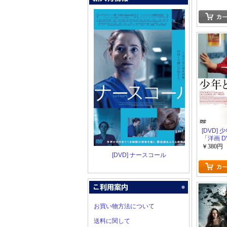
[DVD]
「洋画 D
￥380円
[DVD] ナースコール
お買い物方法について
送料に関して