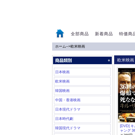
全部商品
新着商品
特価商
ホーム
-->
欧米映画
0
欧米映画
日本映画
欧米映画
韓国映画
中国・香港映画
日本現代ドラマ
日本時代劇
[DVD]
韓国現代ドラマ
ャング 