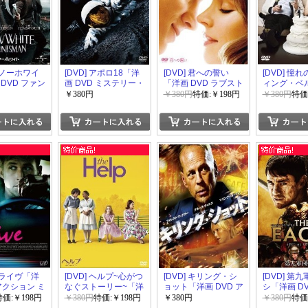
 スノーホワイ
[DVD] アポロ18「洋
[DVD] 君への誓い
[DVD] 憧
DVD ファン
画 DVD ミステリー・
「洋画 DVD ラブスト
ィング・ベ
サスペンス」
ーリ」
DVD コメ
￥380円
￥380円
特価:￥198円
￥380円
特価
 ドライヴ「洋
[DVD] ヘルプ~心がつ
[DVD] キリング・シ
[DVD] 第
アクション ミ
なぐストーリー~「洋
ョット「洋画 DVD ア
シ「洋画 D
・サスペン
画 DVD」
クション」
リー・サス
特価:￥198円
￥380円
特価:￥198円
￥380円
￥380円
特価