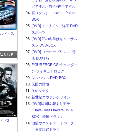
ですね ~愛と友情のメイキン
グですね~ 前半+後半ですね
04.
宮（クン）・Love in Palace
BOX
05.
[DVD]コアリズム「洋画 DVD
スポーツ」
ワイルド・ス
06.
[DVD] 私の名前はキム・サム
スン DVD-BOX
07.
[DVD] コーヒープリンス1号
店 BOX1+2
08.
FIGUREROBICS チョン ダヨ
ン フィギュアロビク
09.
フルハウス DVD-BOX
10.
天国の階段
11.
冬のソナタ
12.
新世紀エヴァンゲリオン
13.
[DVD]韓国版 花より男子
~Boys Over Flowers DVD-
BOX「韓国ドラマ」
ブレイド3
14.
池袋ウエストゲートパーク
「日本現代ドラマ」