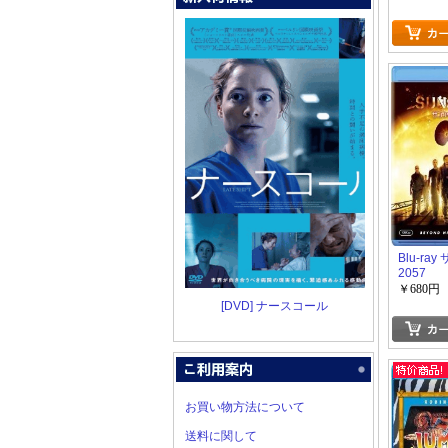
Blu-ra
2057
￥680円
[DVD] ナースコール
お買い物方法について
送料に関して