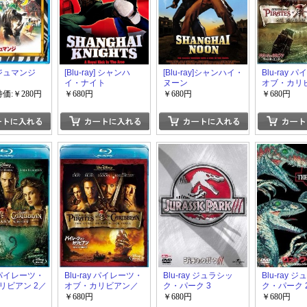
y ジュマンジ
[Blu-ray] シャンハ
[Blu-ray]シャンハイ・
Blu-ray 
イ・ナイト
ヌーン
オブ・カリビ
ワールド・
特価:￥280円
￥680円
￥680円
￥680円
y パイレーツ・
Blu-ray パイレーツ・
Blu-ray ジュラシッ
Blu-ray 
リビアン 2／
オブ・カリビアン／
ク・パーク 3
ク・パーク 
ンズ・チェ
呪われた海賊たち
ト・ワール
￥680円
￥680円
￥680円