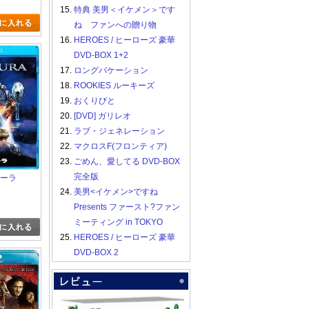
15.
特典 美男＜イケメン＞です
ね ファンへの贈り物
16.
HEROES / ヒーローズ 豪華
DVD-BOX 1+2
17.
ロングバケーション
18.
ROOKIES ルーキーズ
19.
おくりびと
20.
[DVD] ガリレオ
21.
ラブ・ジェネレーション
22.
マクロスF(フロンティア)
23.
ごめん、愛してる DVD-BOX
完全版
ザスーラ
24.
美男<イケメン>ですね
Presents ファースト?ファン
ミーティング in TOKYO
25.
HEROES / ヒーローズ 豪華
DVD-BOX 2