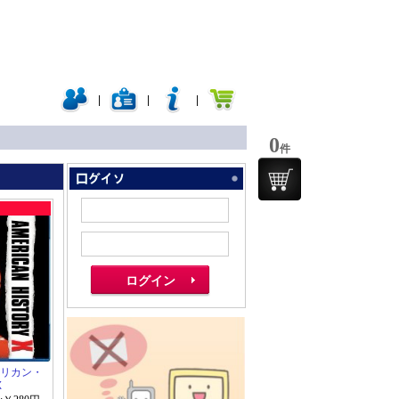
|
|
|
0
件
」
アメリカン・
X