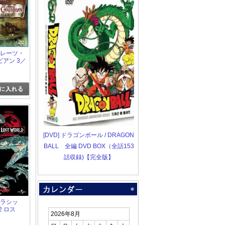
パイレーツ・
アン 3／
エンド
[DVD] ドラゴンボール / DRAGON
BALL 全編 DVD BOX（全話153
話収録)【完全版】
ジュラシッ
2 ロス
2026年8月
ド