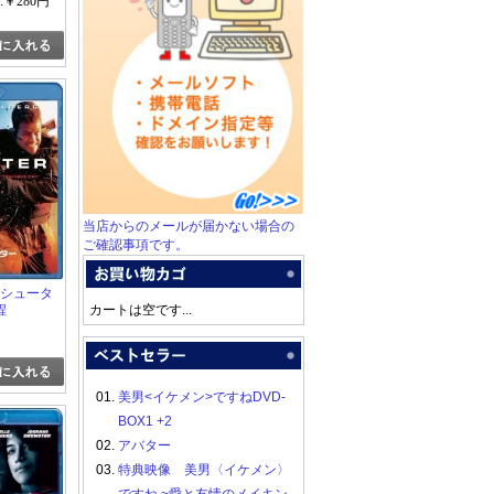
:￥280円
当店からのメールが届かない場合の
ご確認事項です。
ザ・シュータ
程
カートは空です...
01.
美男<イケメン>ですねDVD-
BOX1 +2
02.
アバター
03.
特典映像 美男〈イケメン〉