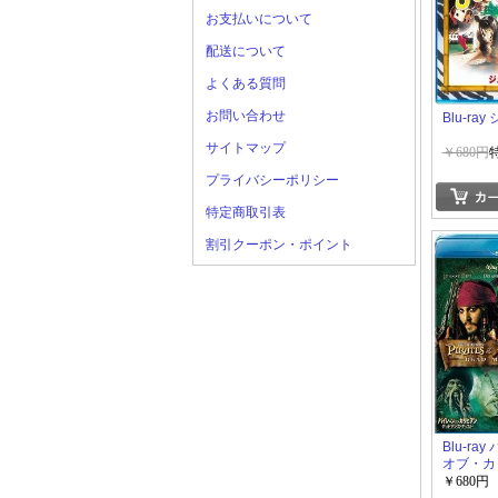
お支払いについて
配送について
よくある質問
お問い合わせ
Blu-ra
サイトマップ
￥680円
プライバシーポリシー
特定商取引表
割引クーポン・ポイント
Blu-ra
オブ・カ
デッドマ
￥680円
スト