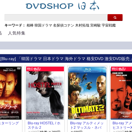
キーワード：
相棒
韓国ドラマ
名探偵コナン
木村拓哉
宮崎駿
宇宙戦艦
品
人気特集
[Blu-ray] 「韓国ドラマ 日本ドラマ 海外ドラマ 格安DVD 激安DVD販売
y スターリング
Blu-ray HOSTEL / ホ
Blu-ray アルティメッ
Blu-ray 
ステル 2
ト2 マッスル・ネバ
ヒストリー