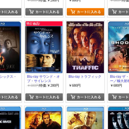
ー・ダイ
￥680円
特価:￥280円
￥680円
￥680円
特価
y] シックス・
Blu-ray サウンド・オ
Blu-ray トラフィック
Blu-ray 
ブ・サイレンス
ー／極大射
￥680円
特価:￥280円
￥680円
￥680円