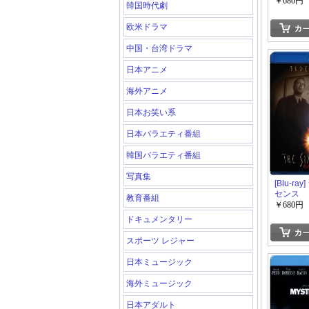
￥680円
韓国時代劇
欧米ドラマ
中国・台湾ドラマ
日本アニメ
海外アニメ
日本お笑い系
日本バラエティ番組
韓国バラエティ番組
写真集
[Blu-ra
センス
教育番組
￥680円
ドキュメンタリー
スポーツ レジャー
日本ミュージック
海外ミュージック
日本アダルト