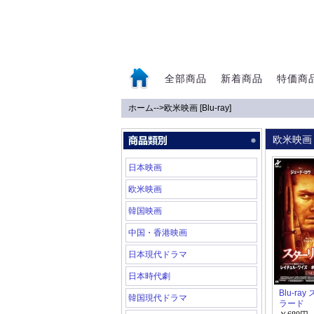
全部商品
新着商品
特価商
ホーム
-->
欧米映画 [Blu-ray]
0
欧米映画 
日本映画
欧米映画
韓国映画
中国・香港映画
日本現代ドラマ
日本時代劇
Blu-ra
韓国現代ドラマ
ラード