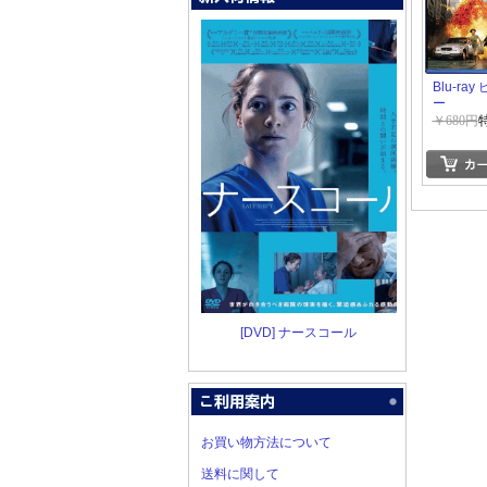
Blu-ra
ー
￥680円
[DVD] ナースコール
お買い物方法について
送料に関して