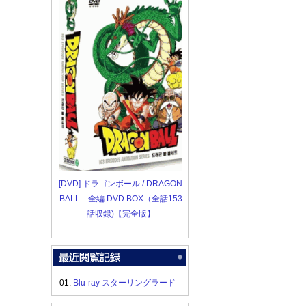
[DVD] ドラゴンボール / DRAGON
BALL 全編 DVD BOX（全話153
話収録)【完全版】
01.
Blu-ray スターリングラード