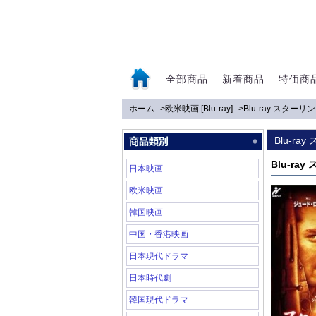
全部商品
新着商品
特価商
ホーム
-->
欧米映画 [Blu-ray]
-->
Blu-ray スター
0
Blu-r
Blu-ra
日本映画
欧米映画
韓国映画
中国・香港映画
日本現代ドラマ
日本時代劇
韓国現代ドラマ