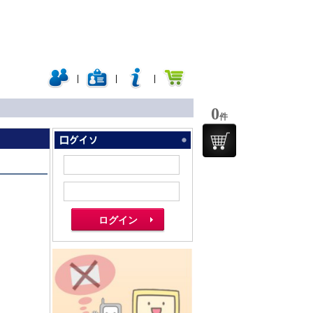
|
|
|
0
件