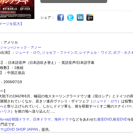
シェア：
メージを拡大】
：アメリカ
ジャン=ジャック・アノー
の出演】：
ジュード・ロウ
,
ジョセフ・ファインズ
,
レイチェル・ワイズ
,
ボブ・ホス
幕】：日本語音声（日本語吹き替え）・英語音声/日本語字幕
枚数】：1枚組
】：中国正規品
2006/07/19
ー】
大戦下の1942年6月、極冠の地スターリングラードでソ連（現ロシア）とドイツの
展開されていくなか、若きソ連兵ヴァシリ・ザイツェフ（
ジュード・ロウ
）は狙撃
へと祭り上げられていく。しかしドイツ軍も、彼を暗殺すべくすご腕のスナイパー
ハリス
）を彼の地へ送り込んだ…。
u-ray]
韓国ドラマ
、
日本ドラマ
、
海外ドラマ
などをあわせた
激安DVD
,
格安DVD
を
専門店です。
はDVD SHOP JAPAN
」提供。