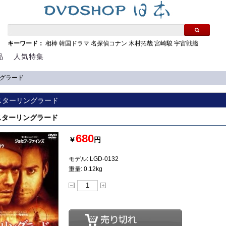
キーワード：
相棒
韓国ドラマ
名探偵コナン
木村拓哉
宮崎駿
宇宙戦艦
品
人気特集
リングラード
ay スターリングラード
y スターリングラード
680
￥
円
モデル: LGD-0132
重量: 0.12kg