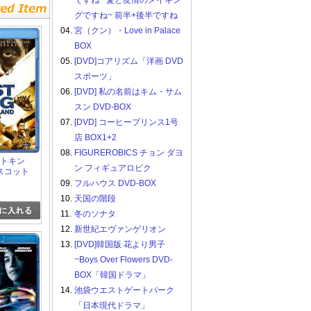
ですね ~愛と友情のメイキン
グですね~ 前半+後半ですね
04.
宮（クン）・Love in Palace
BOX
05.
[DVD]コアリズム「洋画 DVD
スポーツ」
06.
[DVD] 私の名前はキム・サム
スン DVD-BOX
07.
[DVD] コーヒープリンス1号
店 BOX1+2
08.
FIGUREROBICS チョン ダヨ
ラストキン
ン フィギュアロビク
スコット
09.
フルハウス DVD-BOX
10.
天国の階段
11.
冬のソナタ
12.
新世紀エヴァンゲリオン
13.
[DVD]韓国版 花より男子
~Boys Over Flowers DVD-
BOX「韓国ドラマ」
14.
池袋ウエストゲートパーク
「日本現代ドラマ」