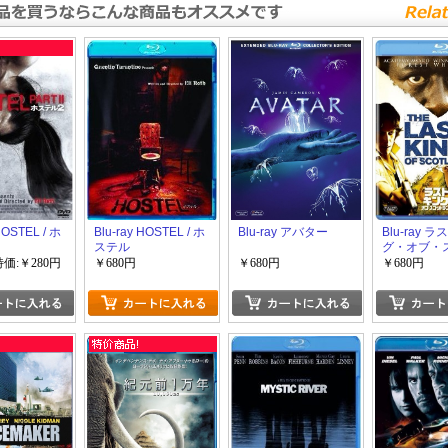
HOSTEL / ホ
Blu-ray HOSTEL / ホ
Blu-ray アバター
Blu-ray 
ステル
グ・オブ・
ランド
特価:￥280円
￥680円
￥680円
￥680円