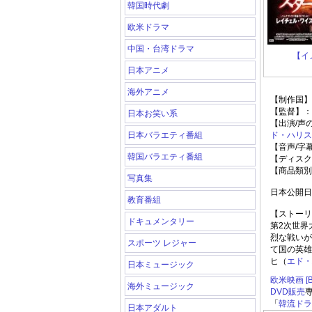
韓国時代劇
欧米ドラマ
中国・台湾ドラマ
【イ
日本アニメ
海外アニメ
【制作国】
【監督】：
日本お笑い系
【出演/声
日本バラエティ番組
ド・ハリス
【音声/字
韓国バラエティ番組
【ディスク
【商品類別
写真集
日本公開日：
教育番組
【ストーリ
ドキュメンタリー
第2次世界
烈な戦いが
スポーツ レジャー
て国の英雄
ヒ（
エド・
日本ミュージック
欧米映画 [Bl
海外ミュージック
DVD販売
「
韓流ドラマ
日本アダルト