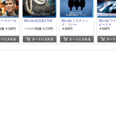
y ピースメーカ
Blu-ray 紀元前1万年
Blu-ray ミスティッ
Blu-ray 
ク・リバー
ピード 4
特価:￥280円
￥680円
特価:￥270円
￥680円
￥680円