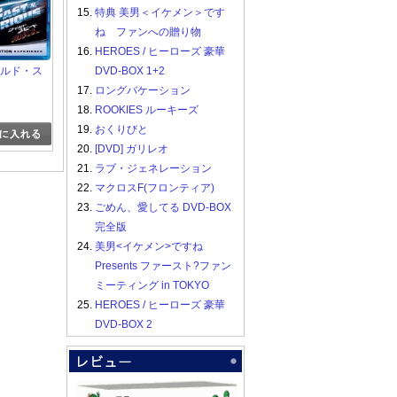
15.
特典 美男＜イケメン＞です
ね ファンへの贈り物
16.
HEROES / ヒーローズ 豪華
ワイルド・ス
DVD-BOX 1+2
17.
ロングバケーション
18.
ROOKIES ルーキーズ
19.
おくりびと
20.
[DVD] ガリレオ
21.
ラブ・ジェネレーション
22.
マクロスF(フロンティア)
23.
ごめん、愛してる DVD-BOX
完全版
24.
美男<イケメン>ですね
Presents ファースト?ファン
ミーティング in TOKYO
25.
HEROES / ヒーローズ 豪華
DVD-BOX 2