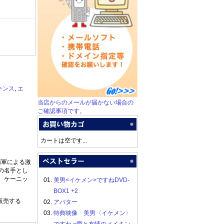
キンス
,
エ
当店からのメールが届かない場合の
ご確認事項です。
カートは空です...
両軍による激
の名手とし
、ケーニッ
01.
美男<イケメン>ですねDVD-
BOX1 +2
販売する
02.
アバター
03.
特典映像 美男〈イケメン〉