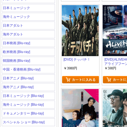
日本ミュージック
海外ミュージック
日本アダルト
海外アダルト
日本映画 [Blu-ray]
欧米映画 [Blu-ray]
[DVD] テッパチ！
[DVD] ALIVE
韓国映画 [Blu-ray]
アライブフー
￥3980円
￥598円
中国・香港映画 [Blu-ray]
日本アニメ [Blu-ray]
海外アニメ [Blu-ray]
日本ミュージック [Blu-ray]
海外ミュージック [Blu-ray]
ドキュメンタリー [Blu-ray]
スペシャル ショー [Blu-ray]