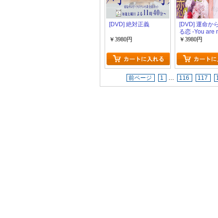
[DVD] 絶対正義
[DVD] 運命
る恋 -You are 
Destiny-
￥3980円
￥3980円
前ページ
1
…
116
117