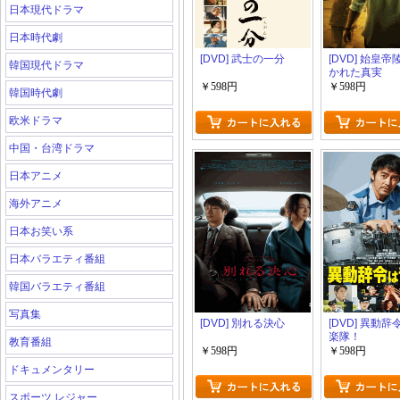
日本現代ドラマ
日本時代劇
[DVD] 武士の一分
[DVD] 始皇
韓国現代ドラマ
かれた真実
￥598円
￥598円
韓国時代劇
欧米ドラマ
中国・台湾ドラマ
日本アニメ
海外アニメ
日本お笑い系
日本バラエティ番組
韓国バラエティ番組
写真集
[DVD] 別れる決心
[DVD] 異動
楽隊！
教育番組
￥598円
￥598円
ドキュメンタリー
スポーツ レジャー