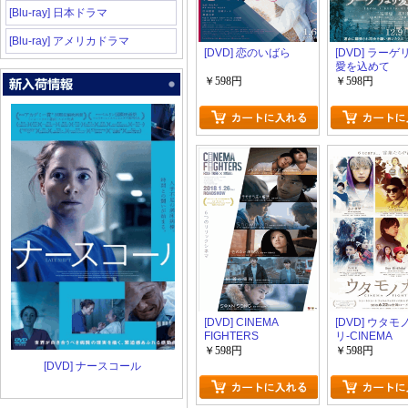
[Blu-ray] 日本ドラマ
[Blu-ray] アメリカドラマ
[DVD] 恋のいばら
[DVD] ラー
愛を込めて
￥598円
￥598円
[DVD] CINEMA
[DVD] ウタ
FIGHTERS
リ-CINEMA
FIGHTERS pro
￥598円
￥598円
[DVD] ナースコール