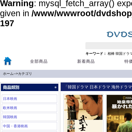
Warning
: mysql_fetch_array() exp
given in
/www/wwwroot/dvdshopja
197
キーワード：
相棒
韓国ドラ
全部商品
新着商品
特
ホーム
-->
カテゴリ
「韓国ドラマ 日本ドラマ 海外ドラマ 
日本映画
欧米映画
韓国映画
中国・香港映画